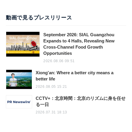
動画で見るプレスリリース
September 2026: SIAL Guangzhou
Expands to 4 Halls, Revealing New
Cross-Channel Food Growth
Opportunities
2026.08.06 09:51
Xiong'an: Where a better city means a
better life
2026.08.05 15:21
CCTV+：北京時間：北京のリズムに身を任せ
る一日
2026.07.31 18:13