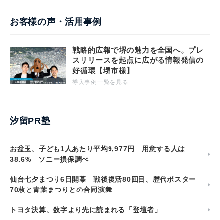
お客様の声・活用事例
戦略的広報で堺の魅力を全国へ。プレ
スリリースを起点に広がる情報発信の
好循環【堺市様】
導入事例一覧を見る
汐留PR塾
お盆玉、子ども1人あたり平均9,977円 用意する人は
38.6% ソニー損保調べ
仙台七夕まつり6日開幕 戦後復活80回目、歴代ポスター
70枚と青葉まつりとの合同演舞
トヨタ決算、数字より先に読まれる「登壇者」