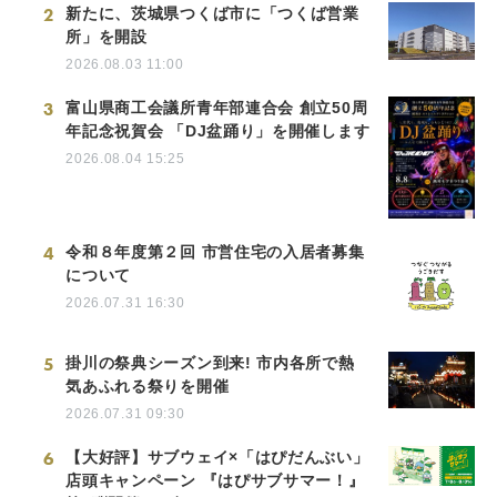
2
新たに、茨城県つくば市に「つくば営業
所」を開設
2026.08.03 11:00
3
富山県商工会議所青年部連合会 創立50周
年記念祝賀会 「DJ盆踊り」を開催します
2026.08.04 15:25
4
令和８年度第２回 市営住宅の入居者募集
について
2026.07.31 16:30
5
掛川の祭典シーズン到来! 市内各所で熱
気あふれる祭りを開催
2026.07.31 09:30
6
【大好評】サブウェイ×「はぴだんぶい」
店頭キャンペーン 『はぴサブサマー！』