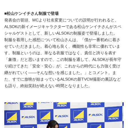
■
松山ケンイチさん制服で登場
発表会の冒頭、MCより社名変更についての説明が行われると、
ALSOKの新イメージキャラクターである松山ケンイチさんがスペ
シャルゲストとして、新しいALSOKの制服姿で登場しました。
制服を着用した感想について松山さんは、「僕が一番初めに着さ
せていただきました。着心地も良く、機能性も非常に優れていま
す。制服というのは、単なる衣服ではなく、責任と誇りを表す
「象徴」だと思いますので、この制服を通して、ALSOKが長年守
り続けてきた「安全・安心」が、これからの時代にも力強く受け
継がれていく――そんな想いを感じました。」とコメント。ま
た、すでに放映が始まっているALSOKの新TVCM撮影の裏話など
も語り、終始笑顔が絶えない時間となりました。