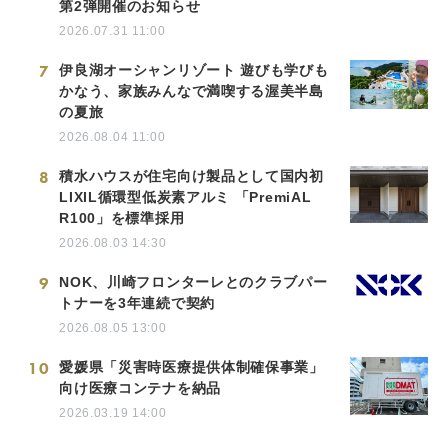
第2弾開催のお知らせ
2026.07.31 11:00
7
伊良湖オーシャンリゾート 遊びも学びも
かなう、家族みんなで満喫する渥美半島
の夏旅
2026.08.04 11:00
8
積水ハウスが住宅向け製品として国内初
LIXIL循環型低炭素アルミ 「PremiAL
R100」を標準採用
2026.08.03 14:30
9
NOK、川崎フロンターレとのクラブパー
トナーを3年連続で契約
2026.08.05 13:00
10
愛媛県「災害時医療提供体制確保事業」
向け医療コンテナを納品
2026.03.19 14:00