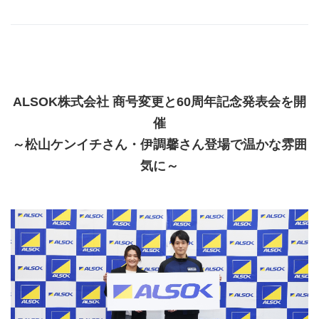
ALSOK株式会社 商号変更と
60
周年記念発表会を開
催
～松山ケンイチさん・伊調馨さん登場で温かな雰囲
気に～