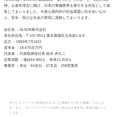
神」を基本理念に掲げ、日本の警備業界を牽引する存在として成
長してまいりました。今後も国内外の社会課題に向き合いなが
ら、安全・安心な社会の実現に貢献してまいります。
会社名 ：ALSOK株式会社
本社所在地：〒107-8511 東京都港区元赤坂1-6-6
設立 ：1965年7月16日
資本金 ：18,675百万円
代表者 ：代表取締役社長 栢木 伊久二
従業員数 ：連結64,982人、単体11,818人
事業所 ：本社・64支社・37支店・258営業所
本プレスリリースは発表元が入力した原稿をそのまま掲載しておりま
す。また、プレスリリースへのお問い合わせは発表元に直接お願いいた
します。