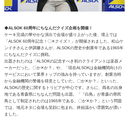
◆
ALSOK
60
周年にちなんだクイズ企画を開催！
ケーキ完成の華やかな演出で会場が盛り上がった後、壇上では
「ALSOK 60周年記念！〇✕クイズ！」が開催されました。松山ケ
ンイチさんと伊調馨さんが、ALSOKの歴史や創業年である1965年
にちなんだクイズに挑戦。
出題されたのは「ALSOKの記念すべき初のクライアントは楽器メ
ーカーだった。〇か✕か？」や、「現在ALSOKは金融機関向けの
サービスにおいて業界トップの強みを持っていますが、創業当時
から金融機関の警備を得意としていた。〇か✕か？」といった、
ALSOKの歴史に関するトリビアが中心です。さらに、両名の出身
地である青森県にちなんだ問題も出題。「『白鳥』が青森の県民
鳥として制定されたのは1965年である。〇か✕か？」という問題
では、地元ネタに会場も笑顔に包まれ、終始温かい雰囲気が漂い
ました。