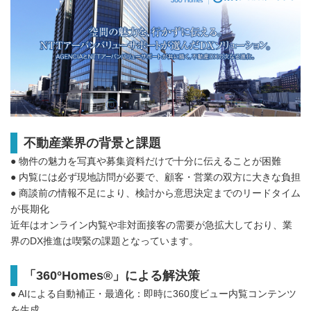
不動産業界の背景と課題
● 物件の魅力を写真や募集資料だけで十分に伝えることが困難
● 内覧には必ず現地訪問が必要で、顧客・営業の双方に大きな負担
● 商談前の情報不足により、検討から意思決定までのリードタイム
が長期化
近年はオンライン内覧や非対面接客の需要が急拡大しており、業
界のDX推進は喫緊の課題となっています。
「360°Homes®」による解決策
● AIによる自動補正・最適化：即時に360度ビュー内覧コンテンツ
を生成