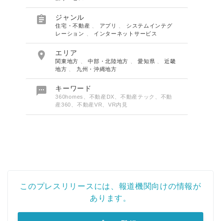

ジャンル
住宅・不動産
、
アプリ
、
システムインテグ
レーション
、
インターネットサービス

エリア
関東地方
、
中部・北陸地方
、
愛知県
、
近畿
地方
、
九州・沖縄地方

キーワード
360homes、不動産DX、不動産テック、不動
産360、不動産VR、VR内見
このプレスリリースには、報道機関向けの情報が
あります。