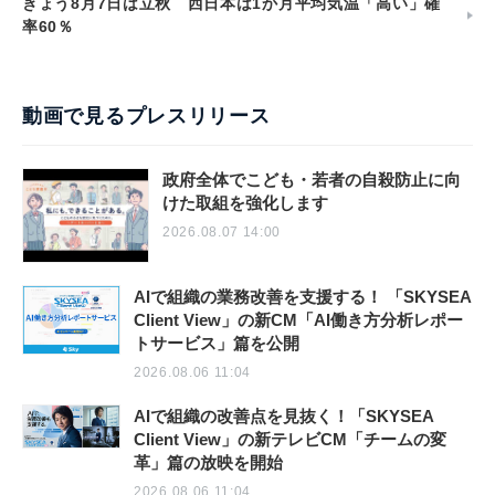
きょう8月7日は立秋 西日本は1か月平均気温「高い」確
率60％
動画で見るプレスリリース
政府全体でこども・若者の自殺防止に向
けた取組を強化します
2026.08.07 14:00
AIで組織の業務改善を支援する！ 「SKYSEA
Client View」の新CM「AI働き方分析レポー
トサービス」篇を公開
2026.08.06 11:04
AIで組織の改善点を見抜く！「SKYSEA
Client View」の新テレビCM「チームの変
革」篇の放映を開始
2026.08.06 11:04