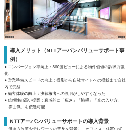
導入メリット（NTTアーバンバリューサポート事
例）
● コンバージョン率向上：360度ビューによる物件価値の訴求力強
化
● 営業準備スピードの向上：撮影から自社サイトへの掲載まで自社
内で完結
● 顧客体験の向上：決裁権者への説明がしやすくなった
● 信頼性の高い提案：直感的に「広さ」「眺望」「光の入り方」
「雰囲気」を伝達可能
NTTアーバンバリューサポートの導入背景
「働き方改革やテレワークの普及を背景に、オフィス・住宅いず