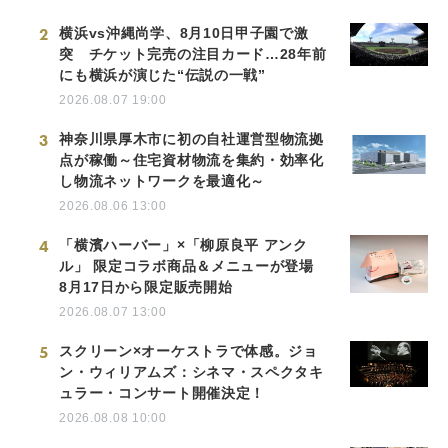
2
横浜vs沖縄尚学、8月10日甲子園で激
突 チケット完売の注目カード…28年前
にも横浜が演じた“伝説の一戦”
2026.08.07 19:00
3
神奈川県厚木市に初の自社運営型物流拠
点が稼働～住宅資材物流を集約・効率化
し物流ネットワークを最適化～
2026.08.06 13:00
4
「横濱ハーバー」×「柳原良平 アンク
ル」 限定コラボ商品＆メニューが登場
8月17日から限定販売開始
2026.08.07 13:00
5
スクリーン×オーケストラで体感。ジョ
ン・ウィリアムズ：シネマ・スペクタキ
ュラー・コンサート開催決定！
2026.08.08 10:00