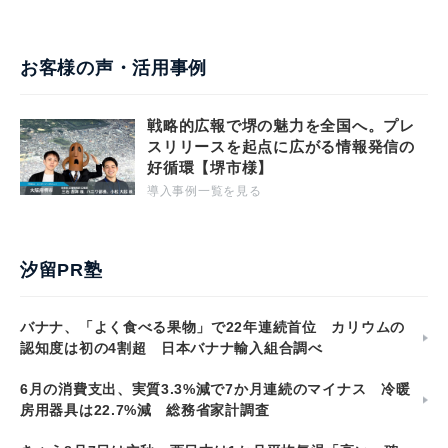
お客様の声・活用事例
戦略的広報で堺の魅力を全国へ。プレ
スリリースを起点に広がる情報発信の
好循環【堺市様】
導入事例一覧を見る
汐留PR塾
バナナ、「よく食べる果物」で22年連続首位 カリウムの
認知度は初の4割超 日本バナナ輸入組合調べ
6月の消費支出、実質3.3%減で7か月連続のマイナス 冷暖
房用器具は22.7%減 総務省家計調査