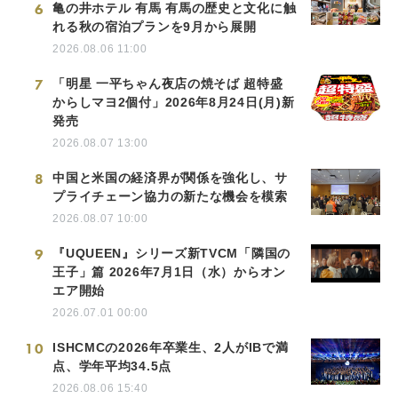
6
亀の井ホテル 有馬 有馬の歴史と文化に触
れる秋の宿泊プランを9月から展開
2026.08.06 11:00
7
「明星 一平ちゃん夜店の焼そば 超特盛
からしマヨ2個付」2026年8月24日(月)新
発売
2026.08.07 13:00
8
中国と米国の経済界が関係を強化し、サ
プライチェーン協力の新たな機会を模索
2026.08.07 10:00
9
『UQUEEN』シリーズ新TVCM「隣国の
王子」篇 2026年7月1日（水）からオン
エア開始
2026.07.01 00:00
10
ISHCMCの2026年卒業生、2人がIBで満
点、学年平均34.5点
2026.08.06 15:40