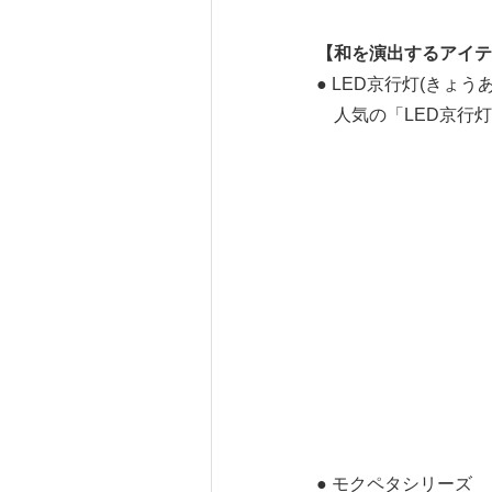
【和を演出するアイ
● LED京行灯(きょ
人気の「LED京行灯
● モクペタシリーズ