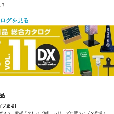
0点
ログを見る
品
イプ登場】
ポスター看板「グリップA®」シリーズに新タイプが登場！