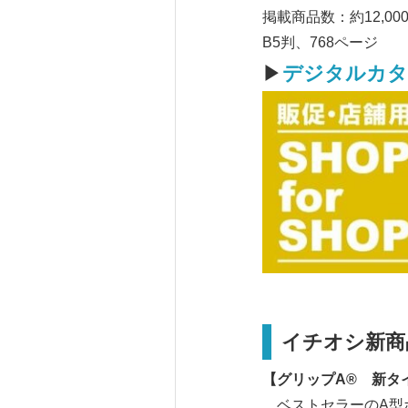
掲載商品数：約12,00
B5判、768ページ
▶
デジタルカタ
イチオシ新商
【グリップ
A® 新タ
ベストセラーのA型