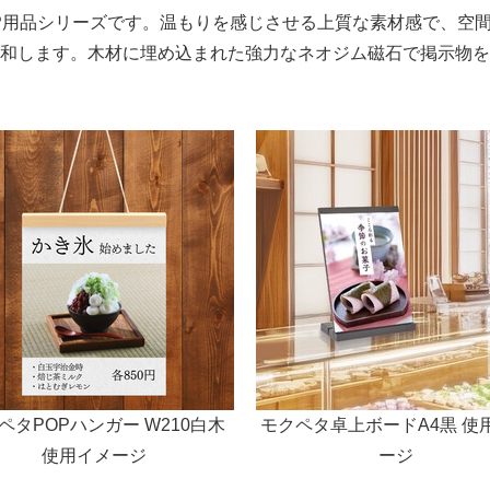
P用品シリーズです。温もりを感じさせる上質な素材感で、空
English
和します。木材に埋め込まれた強力なネオジム磁石で掲示物を
ペタPOPハンガー W210白木
モクペタ卓上ボードA4黒 使
使用イメージ
ージ