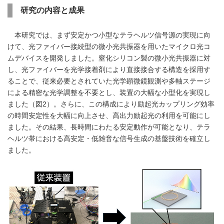
研究の内容と成果
本研究では、まず安定かつ小型なテラヘルツ信号源の実現に向
けて、光ファイバー接続型の微小光共振器を用いたマイクロ光コ
ムデバイスを開発しました。窒化シリコン製の微小光共振器に対
し、光ファイバーを光学接着剤により直接接合する構造を採用す
ることで、従来必要とされていた光学顕微鏡観測や多軸ステージ
による精密な光学調整を不要とし、装置の大幅な小型化を実現し
ました（図2）。さらに、この構成により励起光カップリング効率
の時間安定性を大幅に向上させ、高出力励起光の利用を可能にし
ました。その結果、長時間にわたる安定動作が可能となり、テラ
ヘルツ帯における高安定・低雑音な信号生成の基盤技術を確立し
ました。