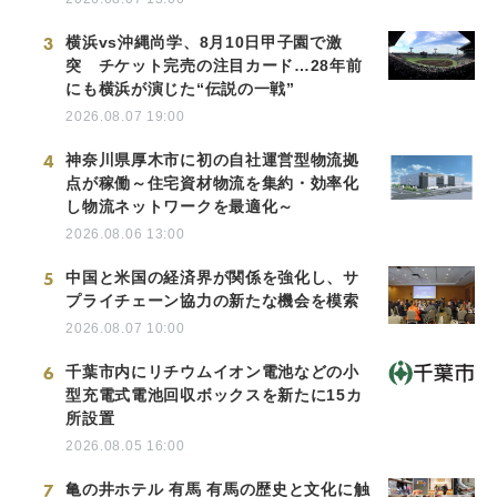
3
横浜vs沖縄尚学、8月10日甲子園で激
突 チケット完売の注目カード…28年前
にも横浜が演じた“伝説の一戦”
2026.08.07 19:00
4
神奈川県厚木市に初の自社運営型物流拠
点が稼働～住宅資材物流を集約・効率化
し物流ネットワークを最適化～
2026.08.06 13:00
5
中国と米国の経済界が関係を強化し、サ
プライチェーン協力の新たな機会を模索
2026.08.07 10:00
6
千葉市内にリチウムイオン電池などの小
型充電式電池回収ボックスを新たに15カ
所設置
2026.08.05 16:00
7
亀の井ホテル 有馬 有馬の歴史と文化に触