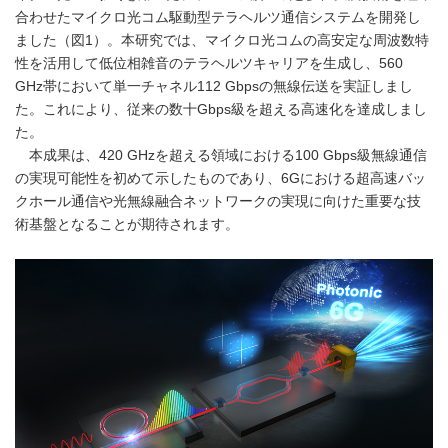
合わせたマイクロ光コム駆動型テラヘルツ通信システムを開発し
ました（図1）。本研究では、マイクロ光コムの高安定な周波数特
性を活用して低位相雑音のテラヘルツキャリアを生成し、560
GHz帯において単一チャネル112 Gbpsの無線伝送を実証しまし
た。これにより、従来の数十Gbps級を超える高速化を達成しまし
た。
本成果は、420 GHzを超える領域における100 Gbps級無線通信
の実現可能性を初めて示したものであり、6Gにおける超高速バッ
クホール通信や光無線融合ネットワークの実現に向けた重要な技
術基盤となることが期待されます。