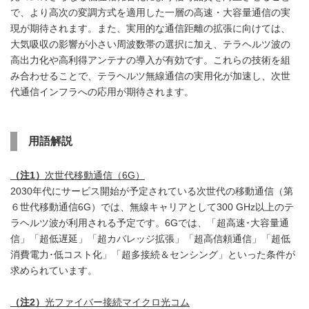
で、より高次の変調方式を適用した一層の高速・大容量通信の実
現が期待されます。また、実用的な通信距離の拡張に向けては、
大気吸収の影響が小さい周波数帯の選択に加え、テラヘルツ波の
高出力化や高利得アンテナの導入が有効です。これらの技術を組
み合わせることで、テラヘルツ無線通信の実用化が加速し、次世
代通信インフラへの応用が期待されます。
用語解説
（注
1
）
次世代移動通信（6G）
2030年代にサービス開始が予定されている次世代の移動通信（第
６世代移動通信6G）では、無線キャリアとして300 GHz以上のテ
ラヘルツ波が利用される予定です。6Gでは、「超高速･大容量通
信」「超低遅延」「超カバレッジ拡張」「超高信頼通信」「超低
消費電力･低コスト化」「超多接続＆センシング」といった条件が
求められています。
（注
2
）
光ファイバー接続マイクロ光コム