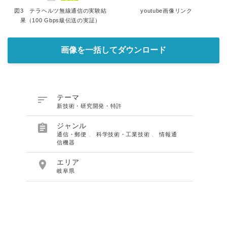
図3 テラヘルツ無線通信の実験結
youtube画像リンク
果（100 Gbps級伝送の実証）
画像を一括してダウンロード

テーマ
新技術・研究開発・特許

ジャンル
通信・郵便
、
科学技術・工業技術
、
情報通
信機器

エリア
岐阜県