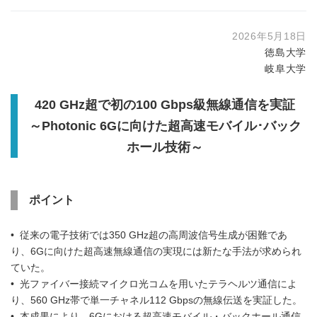
2026年5月18日
徳島大学
岐阜大学
420 GHz
超で初の
100 Gbps
級無線通信を実証
～
Photonic 6G
に向けた超高速モバイル･バック
ホール技術～
ポイント
• 従来の電子技術では350 GHz超の高周波信号生成が困難であ
り、6Gに向けた超高速無線通信の実現には新たな手法が求められ
ていた。
• 光ファイバー接続マイクロ光コムを用いたテラヘルツ通信によ
り、560 GHz帯で単一チャネル112 Gbpsの無線伝送を実証した。
• 本成果により、6Gにおける超高速モバイル・バックホール通信