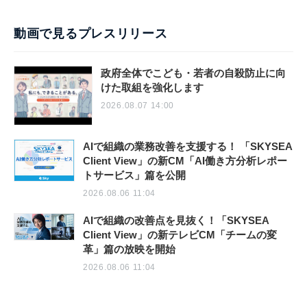
動画で見るプレスリリース
政府全体でこども・若者の自殺防止に向
けた取組を強化します
2026.08.07 14:00
AIで組織の業務改善を支援する！ 「SKYSEA
Client View」の新CM「AI働き方分析レポー
トサービス」篇を公開
2026.08.06 11:04
AIで組織の改善点を見抜く！「SKYSEA
Client View」の新テレビCM「チームの変
革」篇の放映を開始
2026.08.06 11:04