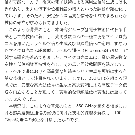
信が可能な一方で、従来の電子技術による高周波信号生成には限
界があり、出力の低下や位相雑音の増大といった課題が顕在化し
ています。そのため、安定かつ高品質な信号を生成できる新たな
技術の確立が求められてきました。
このような背景のもと、本研究グループは電子技術に代わる手
法として光技術に着目し、光周波数コムの一種であるマイクロ光
コムを用いたテラヘルツ信号生成及び無線通信への応用、すなわ
ちマイクロ光コム駆動型テラヘルツ通信（Photonic 6G
）に
（注
3
）
関する研究を進めてきました。マイクロ光コムは、高い周波数安
定性と低位相雑音特性を有し、その広い周波数間隔を活かして、
テラヘルツ帯における高品質な無線キャリア生成を可能にする有
望な技術として注目されています。しかし、350 GHzを超える領
域では、安定な高周波信号の生成と高次変調による高速データ伝
送を両立することが難しく、実用的な無線通信の実現には至って
いませんでした。
本研究は、このような背景のもと、350 GHzを超える領域にお
ける超高速無線通信の実現に向けた技術的課題を解決し、100
Gbps級通信の実証を目指したものです。