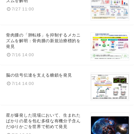
ズムを解明
7/27 11:00
骨肉腫の「肺転移」を抑制するメカニ
ズムを解明：骨肉腫の新規治療標的を
発見
7/16 14:00
脳の信号伝達を支える糖鎖を発見
7/14 14:00
星が爆発した現場において、生まれた
ばかりの星を包む多様な有機分子含ん
だゆりかごを世界で初めて発見