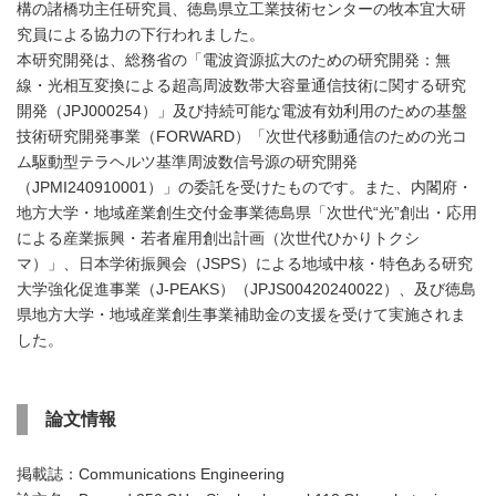
構の諸橋功主任研究員、徳島県立工業技術センターの牧本宜大研
究員による協力の下行われました。
本研究開発は、総務省の「電波資源拡大のための研究開発：無
線・光相互変換による超高周波数帯大容量通信技術に関する研究
開発（JPJ000254）」及び持続可能な電波有効利用のための基盤
技術研究開発事業（FORWARD）「次世代移動通信のための光コ
ム駆動型テラヘルツ基準周波数信号源の研究開発
（JPMI240910001）」の委託を受けたものです。また、内閣府・
地方大学・地域産業創生交付金事業徳島県「次世代“光”創出・応用
による産業振興・若者雇用創出計画（次世代ひかりトクシ
マ）」、日本学術振興会（JSPS）による地域中核・特色ある研究
大学強化促進事業（J-PEAKS）（JPJS00420240022）、及び徳島
県地方大学・地域産業創生事業補助金の支援を受けて実施されま
した。
論文情報
掲載誌：Communications Engineering