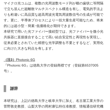
マイクロ光コムは、複数の光周波数モード列が櫛の歯状に等間隔
で立ち並んだ超離散マルチスペクトル構造を有し、電気的手法よ
りも桁違いに高品質な超高周波光電気周波数信号の生成が可能で
す。更に、半導体プロセスにより一括大量生産可能なため、将来
的には超小型・簡素･低価格化が期待できます。
本研究で用いた光ファイバー接続型では、光ファイバーを微小光
共振器に直接接合することで高い結合安定性と再現性を実現し、
従来必要とされていた精密な光学調整を不要とするなど、実用化
に向けた大きな利点を有します。
（注
3
）
Photonic 6G
『Photonic 6G』は徳島大学の登録商標です（登録第6537005
号）。
謝辞
本研究は、上記の徳島大学と岐阜大学に加え、名古屋工業大学の
菅野敦史教授、山梨大学の岡村康弘特任准教授、情報通信研究機