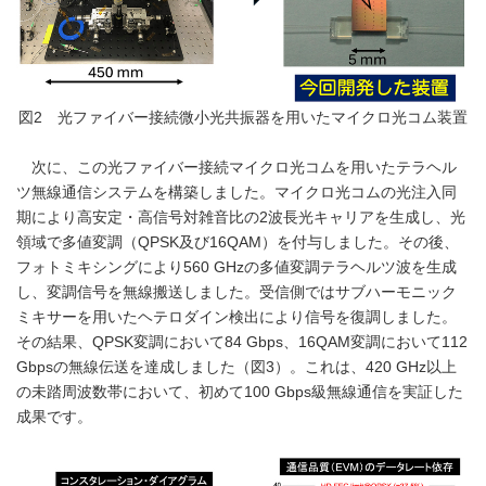
図2 光ファイバー接続微小光共振器を用いたマイクロ光コム装置
次に、この光ファイバー接続マイクロ光コムを用いたテラヘル
ツ無線通信システムを構築しました。マイクロ光コムの光注入同
期により高安定・高信号対雑音比の2波長光キャリアを生成し、光
領域で多値変調（QPSK及び16QAM）を付与しました。その後、
フォトミキシングにより560 GHzの多値変調テラヘルツ波を生成
し、変調信号を無線搬送しました。受信側ではサブハーモニック
ミキサーを用いたヘテロダイン検出により信号を復調しました。
その結果、QPSK変調において84 Gbps、16QAM変調において112
Gbpsの無線伝送を達成しました（図3）。これは、420 GHz以上
の未踏周波数帯において、初めて100 Gbps級無線通信を実証した
成果です。