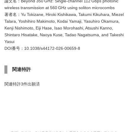
論文名：Beyond 350 GHz: Single-channel 112 Gbps photonic
wireless transmission at 560 GHz using soliton microcombs
著者名：Yu Tokizane, Hiroki Kishikawa, Takumi Kikuhara, Miezel
Talara, Yoshihiro Makimoto, Kodai Yamaji, Yasuhiro Okamura,
Kenji Nishimoto, Eiji Hase, Isao Morohashi, Atsushi Kanno,
Shintaro Hisatake, Naoya Kuse, Tadao Nagatsuma, and Takeshi
Yasui
DOI番号：10.1038/s44172-026-00659-8
関連特許
関連特許3件出願済