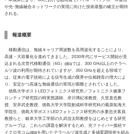
や光･無線融合ネットワークの実現に向けた技術基盤の確立が期待
される。
報道概要
移動通信は、無線キャリア周波数を高周波化することにより、
高速・大容量化を進めてきました。2030年代にサービス開始が見
込まれる次世代移動通信（6G）
では、300 GHz以上のテラヘ
(
注
1)
ルツ波の利用が期待されていますが、350 GHzを超える領域で
は、従来の電子技術による信号生成の限界や位相雑音の増大によ
り、安定かつ高速な無線通信の実現が困難とされていました。
徳島大学ポストLEDフォトニクス研究所／フォトニクス健康フ
ロンティア研究院の時実悠講師、岸川博紀准教授、久世直也教
授、安井武史教授、徳島大学大学院創成科学研究科の菊原拓海大
学院生、徳島大学ポストLEDフォトニクス研究所の永妻忠夫客員
教授らと、岐阜大学工学部の久武信太郎教授をはじめとする研究
グループは、これらの課題を解決するため、光ファイバー接続マ
イクロ光コム
を用いたテラヘルツ波生成と多値変調技術を組み
(
注
2)