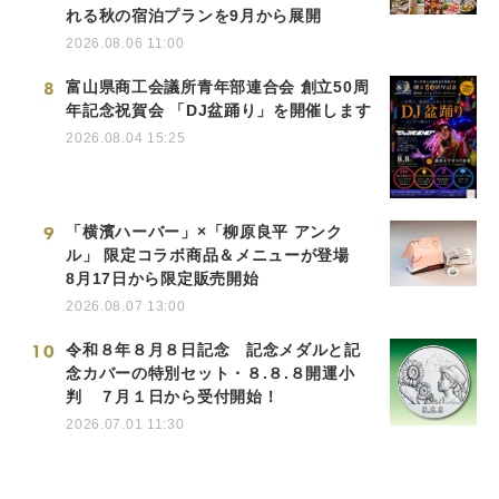
れる秋の宿泊プランを9月から展開
2026.08.06 11:00
8
富山県商工会議所青年部連合会 創立50周
年記念祝賀会 「DJ盆踊り」を開催します
2026.08.04 15:25
9
「横濱ハーバー」×「柳原良平 アンク
ル」 限定コラボ商品＆メニューが登場
8月17日から限定販売開始
2026.08.07 13:00
10
令和８年８月８日記念 記念メダルと記
念カバーの特別セット・８.８.８開運小
判 ７月１日から受付開始！
2026.07.01 11:30