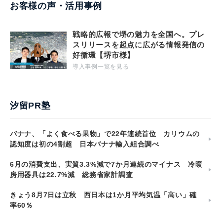
お客様の声・活用事例
戦略的広報で堺の魅力を全国へ。プレ
スリリースを起点に広がる情報発信の
好循環【堺市様】
導入事例一覧を見る
汐留PR塾
バナナ、「よく食べる果物」で22年連続首位 カリウムの
認知度は初の4割超 日本バナナ輸入組合調べ
6月の消費支出、実質3.3%減で7か月連続のマイナス 冷暖
房用器具は22.7%減 総務省家計調査
きょう8月7日は立秋 西日本は1か月平均気温「高い」確
率60％