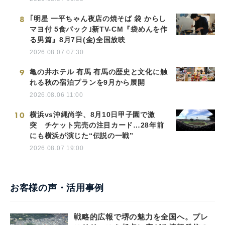
8
｢明星 一平ちゃん夜店の焼そば 袋 からし
マヨ付 5食パック｣新TV-CM『袋めんを作
る男篇』8月7日(金)全国放映
2026.08.07 07:30
9
亀の井ホテル 有馬 有馬の歴史と文化に触
れる秋の宿泊プランを9月から展開
2026.08.06 11:00
10
横浜vs沖縄尚学、8月10日甲子園で激
突 チケット完売の注目カード…28年前
にも横浜が演じた“伝説の一戦”
2026.08.07 19:00
お客様の声・活用事例
戦略的広報で堺の魅力を全国へ。プレ