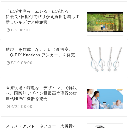
「はがす痛み・ムレる・はがれる」
に最長7日貼付で貼りかえ負担を減らす
新しいキズケア絆創膏
6/5 08:00
結び目を作成しないという新提案。
「Q-FIX Knotless アンカー」を発売
5/19 08:00
医療現場の課題を「デザイン」で解決
へ。国際的デザイン賞最高位獲得の次
世代NPWT機器を発売
4/22 08:00
スミス・アンド・ネフュー、大腿骨イ