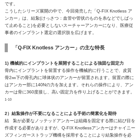
です。
こうしたシリーズ展開の中で、今回発売した「Q-FIX Knotless ア
ンカー」は、結紮(けっさつ：血管や管状のものを糸などでしばっ
て止めること)を必要としないスーチャーアンカーになり、医療従
事者のインプラント選定の選択肢を広げます。
「
Q-FIX Knotless
アンカー」の主な特長
1) 機械的にインプラントを展開することによる強固な固定力
骨内にインプラントを留置する操作を機械的に行うことで、皮質
骨2㎜下の骨孔内に球体状のアンカーが留置されます。留置の際に
はアンカー部に140Nの力を加えます。それらの操作により、アン
カーは骨に360度接し、高い固定力を作り上げることができます。
1-10
2）結紮操作が不要になることによる手術の簡素化を期待
結 紮が必要なノッテッドアンカーは組織を固定する際に結び目を
作成する必要がありますが、Q-FIX Knotlessアンカーはチャイニー
ズフィンガーストラップ機構を採用することにより結紮操作を必