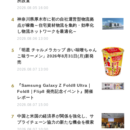
所設置
2026.08.05 16:00
4
神奈川県厚木市に初の自社運営型物流拠
点が稼働～住宅資材物流を集約・効率化
し物流ネットワークを最適化～
2026.08.06 13:00
5
「明星 チャルメラカップ 赤い味噌ちゃん
こ味ラーメン」2026年8月31日(月)新発
売
2026.08.07 13:00
6
『Samsung Galaxy Z Fold8 Ultra｜
Fold8｜Flip8 発売記念イベント』開催
レポート
2026.08.07 15:00
7
中国と米国の経済界が関係を強化し、サ
プライチェーン協力の新たな機会を模索
2026.08.07 10:00