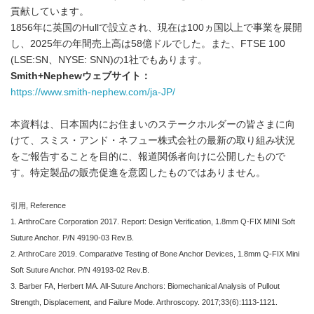
貢献しています。
1856年に英国のHullで設立され、現在は100ヵ国以上で事業を展開
し、2025年の年間売上高は58億ドルでした。また、FTSE 100
(LSE:SN、NYSE: SNN)の1社でもあります。
Smith+Nephew
ウェブサイト：
https://www.smith-nephew.com/ja-JP/
本資料は、日本国内にお住まいのステークホルダーの皆さまに向
けて、スミス・アンド・ネフュー株式会社の最新の取り組み状況
をご報告することを目的に、報道関係者向けに公開したもので
す。特定製品の販売促進を意図したものではありません。
引用,
Reference
1. ArthroCare Corporation 2017. Report: Design Verification, 1.8mm Q-FIX MINI Soft
Suture Anchor. P/N 49190-03 Rev.B.
2. ArthroCare 2019. Comparative Testing of Bone Anchor Devices, 1.8mm Q-FIX Mini
Soft Suture Anchor. P/N 49193-02 Rev.B.
3. Barber FA, Herbert MA. All-Suture Anchors: Biomechanical Analysis of Pullout
Strength, Displacement, and Failure Mode. Arthroscopy. 2017;33(6):1113-1121.