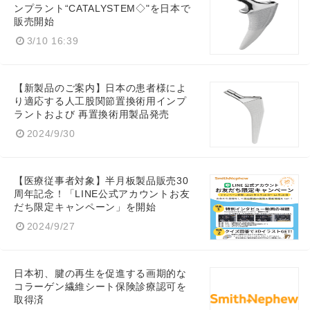
ンプラント“CATALYSTEM◇"を日本で
販売開始
3/10 16:39
【新製品のご案内】日本の患者様によ
り適応する人工股関節置換術用インプ
ラントおよび 再置換術用製品発売
2024/9/30
【医療従事者対象】半月板製品販売30
周年記念！「LINE公式アカウントお友
だち限定キャンペーン」を開始
2024/9/27
日本初、腱の再生を促進する画期的な
コラーゲン繊維シート保険診療認可を
取得済