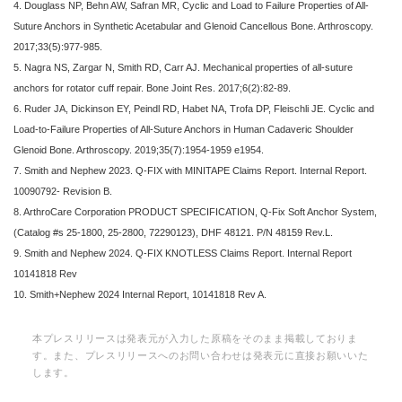
4. Douglass NP, Behn AW, Safran MR, Cyclic and Load to Failure Properties of All-
Suture Anchors in Synthetic Acetabular and Glenoid Cancellous Bone. Arthroscopy.
2017;33(5):977-985.
5. Nagra NS, Zargar N, Smith RD, Carr AJ. Mechanical properties of all-suture
anchors for rotator cuff repair. Bone Joint Res. 2017;6(2):82-89.
6. Ruder JA, Dickinson EY, Peindl RD, Habet NA, Trofa DP, Fleischli JE. Cyclic and
Load-to-Failure Properties of All-Suture Anchors in Human Cadaveric Shoulder
Glenoid Bone. Arthroscopy. 2019;35(7):1954-1959 e1954.
7. Smith and Nephew 2023. Q-FIX with MINITAPE Claims Report. Internal Report.
10090792- Revision B.
8. ArthroCare Corporation PRODUCT SPECIFICATION, Q-Fix Soft Anchor System,
(Catalog #s 25-1800, 25-2800, 72290123), DHF 48121. P/N 48159 Rev.L.
9. Smith and Nephew 2024. Q-FIX KNOTLESS Claims Report. Internal Report
10141818 Rev
10. Smith+Nephew 2024 Internal Report, 10141818 Rev A.
本プレスリリースは発表元が入力した原稿をそのまま掲載しておりま
す。また、プレスリリースへのお問い合わせは発表元に直接お願いいた
します。