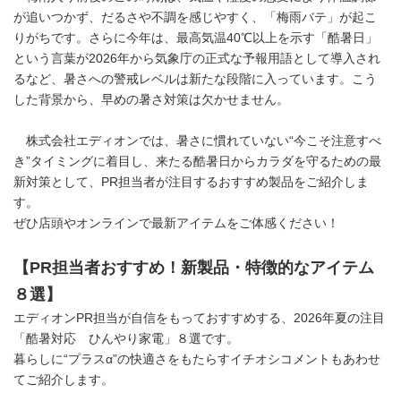
が追いつかず、だるさや不調を感じやすく、「梅雨バテ」が起こ
りがちです。さらに今年は、最高気温40℃以上を示す「酷暑日」
という言葉が2026年から気象庁の正式な予報用語として導入され
るなど、暑さへの警戒レベルは新たな段階に入っています。こう
した背景から、早めの暑さ対策は欠かせません。
株式会社エディオンでは、暑さに慣れていない“今こそ注意すべ
き”タイミングに着目し、来たる酷暑日からカラダを守るための最
新対策として、PR担当者が注目するおすすめ製品をご紹介しま
す。
ぜひ店頭やオンラインで最新アイテムをご体感ください！
【
PR
担当者おすすめ！新製品・特徴的なアイテム
８選】
エディオンPR担当が自信をもっておすすめする、2026年夏の注目
「酷暑対応 ひんやり家電」８選です。
暮らしに“プラスα”の快適さをもたらすイチオシコメントもあわせ
てご紹介します。