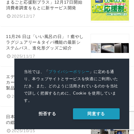
まるごと応援割プラス」12月17日開始
消費者調査をもとに新サービス開発
2025/12/17
11月26 日は「いい風呂の日」！癒やし
ラグジュアリー＆タイパ機能の最新シ
ステムバス、進化形グッズご紹介
2025/11/17
当社では、「
プライバシーポリシー
」に定める通
エディオン、家電量販店業界初のメー
り、本ウェブサイトとサービスを快適にご利用いた
カー横断型「全額返金保証」を開始～
だき、また、どのように活用されているのかを当社
製品選びの失敗解消へ～
で詳しく把握するために、Cookie を使用していま
2025/11/5
す。
同意する
拒否する
日本最大級のデジタルイノベーション
の総合展「CEATEC 2025」に初出展
2025/10/15