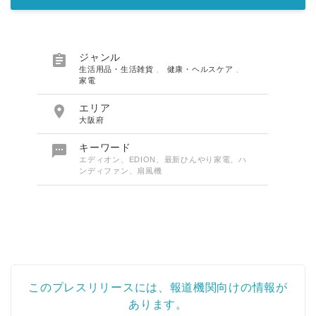

ジャンル
生活用品・生活雑貨
、
健康・ヘルスケア
、
家電

エリア
大阪府

キーワード
エディオン、EDION、最新ひんやり家電、ハ
ンディファン、扇風機
このプレスリリースには、報道機関向けの情報が
あります。