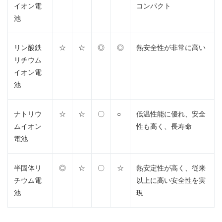
イオン電
コンパクト
池​
リン酸鉄
☆
☆​
◎
◎​
熱安全性が非常に高い
リチウム
イオン電
池​
ナトリウ
☆
☆​
〇​
○​
低温性能に優れ、安全
ムイオン
性も高く、長寿命
電池​
Japanese
半固体リ
◎
☆​
〇​
☆​
熱安定性が高く、従来
チウム電
以上に高い安全性を実
池​
現