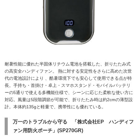
耐暑性能に優れた半固体リチウム電池を搭載した、折りたたみ式
の高安全ハンディファン。 熱に対する安定性をさらに高めた次世
代の電池設計により 、酷暑環境下でも安心して使用できる点が特
長。手持ち・首掛け・卓上・スマホスタンド・モバイルバッテリ
ーの5通りで使える多機能仕様で、シーンに応じた柔軟な使い方に
対応。風量は5段階調節が可能で、折りたたみ時は約2cmの薄型設
計。本体約135gと軽量で、携帯性にも優れている。
万一のトラブルから守る 「株式会社EP ハンディフ
ァン用防火ポーチ」(SP270GR)