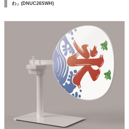
わ」(DNUC26SWH)