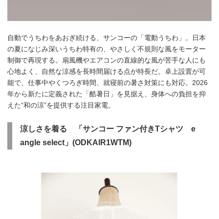
自動でうちわをあおぎ続ける、サンコーの「電動うちわ」。日本
の夏になじみ深いうちわ特有の、やさしく不規則な風をモーター
制御で再現する。扇風機やエアコンの直線的な風が苦手な人にも
心地よく、自然な涼感を長時間届ける点が特長だ。卓上設置が可
能で、仕事中やくつろぎ時間、就寝前の暑さ対策にも対応。2026
年から新たに定義された「酷暑日」を見据え、身体への負担を抑
えた“和の涼”を提供する注目家電。
涼しさを着る 「サンコー ファン付きTシャツ e
angle select」(ODKAIR1WTM)