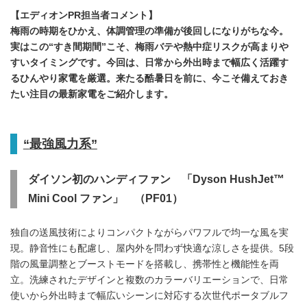
【エディオンPR担当者コメント】
梅雨の時期をひかえ、体調管理の準備が後回しになりがちな今。
実はこの“すき間期間”こそ、梅雨バテや熱中症リスクが高まりや
すいタイミングです。今回は、日常から外出時まで幅広く活躍す
るひんやり家電を厳選。来たる酷暑日を前に、今こそ備えておき
たい注目の最新家電をご紹介します。
“
最強風力系”
ダイソン初のハンディファン 「Dyson HushJet™
Mini Cool ファン」 （PF01）
独自の送風技術によりコンパクトながらパワフルで均一な風を実
現。静音性にも配慮し、屋内外を問わず快適な涼しさを提供。5段
階の風量調整とブーストモードを搭載し、携帯性と機能性を両
立。洗練されたデザインと複数のカラーバリエーションで、日常
使いから外出時まで幅広いシーンに対応する次世代ポータブルフ