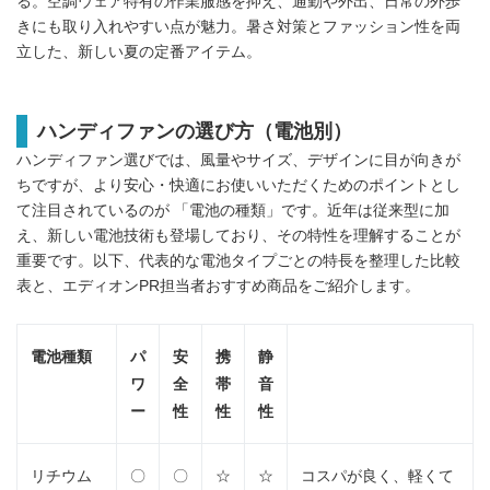
る。空調ウェア特有の作業服感を抑え、通勤や外出、日常の外歩
きにも取り入れやすい点が魅力。暑さ対策とファッション性を両
立した、新しい夏の定番アイテム。
ハンディファンの選び方（電池別）​
ハンディファン選びでは、風量やサイズ、デザインに目が向きが
ちですが、より安心・快適にお使いいただくためのポイントとし
て注目されているのが 「電池の種類」です。近年は従来型に加
え、新しい電池技術も登場しており、その特性を理解することが
重要です。以下、代表的な電池タイプごとの特長を整理した比較
表と、エディオンPR担当者おすすめ商品をご紹介します。
電池種類
パ
安
携
静
ワ
全
帯
音
ー
性
性
性
リチウム
〇
〇​
☆​
☆​
コスパが良く、軽くて