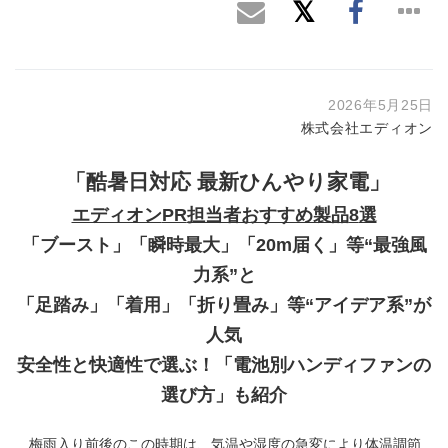
2026年5月25日
株式会社エディオン
「酷暑日対応 最新ひんやり家電」
エディオン
PR
担当者おすすめ製品
8
選
「ブースト」「瞬時最大」「
20m
届く」
等
“最強風
力系”
と
「足踏み」「着用」「折り畳み」
等
“アイデア系”
が
人気
安全性と快適性で選ぶ！「電池別ハンディファンの
選び方」も紹介
梅雨入り前後のこの時期は、気温や湿度の急変により体温調節