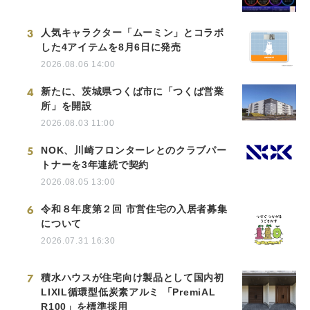
3
人気キャラクター「ムーミン」とコラボ
した4アイテムを8月6日に発売
2026.08.06 14:00
4
新たに、茨城県つくば市に「つくば営業
所」を開設
2026.08.03 11:00
5
NOK、川崎フロンターレとのクラブパー
トナーを3年連続で契約
2026.08.05 13:00
6
令和８年度第２回 市営住宅の入居者募集
について
2026.07.31 16:30
7
積水ハウスが住宅向け製品として国内初
LIXIL循環型低炭素アルミ 「PremiAL
R100」を標準採用