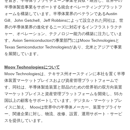
を置き、半導体サプライチェーン事業を買収・統合し、世界中の
半導体製造事業をサポートする統合オペレーティングプラットフ
ォームを構築しています。半導体業界のベテランであるAustin
Gill、John Getchell、Jeff Robbinsによって設立された同社は、世
界の半導体業界の進化するニーズに対応するインフラストラクチ
ャー、オペレーション、テクノロジー能力の構築に注力していま
す。Axion Semiconductorの事業部門にはMoov Technologiesと
Texas Semiconductor Technologiesがあり、北米とアジアで事業
を展開しています。
Moov Technologiesについて
Moov Technologiesは、テキサス州オースティンに本社を置く半導
体装置マーケットプレイスおよび資産管理プラットフォームで
す。同社は、半導体製造装置と部品のための世界初の双方向装置
マーケットプレイスと資産管理プラットフォームを開発し、55カ
国以上の顧客をサポートしています。デジタル・マーケットプレ
イスに加え、 Moovは世界中の半導体メーカー、装置サプライヤ
ー、関連企業に対し、物流、改修、設置、運用サポート・サービ
スを提供しています。