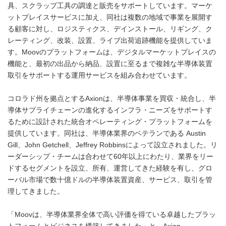
具、スクラップ工具の調達と販売をサポートしています。マーケ
ットプレイスサービスに加え、同社は複数の地域で事業を展開す
る顧客に対し、ロジスティクス、デインストール、リギング、ク
レーティング、改装、設置、ライブ出荷追跡機能を提供していま
す。Moovのプラットフォームは、デジタルマーケットプレイスの
機能と、最初の出品から納品、設置に至るまで複雑な半導体装置
取引をサポートする運用サービスを組み合わせています。
コロラド州を拠点とするAxionは、半導体事業を買収・統合し、半
導体サプライチェーンの進化するインフラ・ニーズをサポートす
るために設計された統合オペレーティング・プラットフォームを
提供しています。同社は、半導体業界のベテランである Austin
Gill、John Getchell、Jeffrey Robbinsによって設立されました。リ
ーダーシップ・チームは合わせて60年以上にわたり、業界をリー
ドするセグメントを設立、所有、運営してきた経験を有し、グロ
ーバル市場で数十億ドルの半導体装置資産、サービス、取引を管
理してきました。
「Moovは、半導体業界全体で高い評価を得ている卓越したプラッ