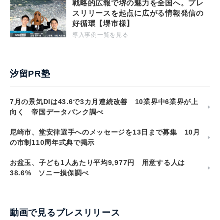
戦略的広報で堺の魅力を全国へ。プレ
スリリースを起点に広がる情報発信の
好循環【堺市様】
導入事例一覧を見る
汐留PR塾
7月の景気DIは43.6で3カ月連続改善 10業界中6業界が上
向く 帝国データバンク調べ
尼崎市、堂安律選手へのメッセージを13日まで募集 10月
の市制110周年式典で掲示
お盆玉、子ども1人あたり平均9,977円 用意する人は
38.6% ソニー損保調べ
動画で見るプレスリリース