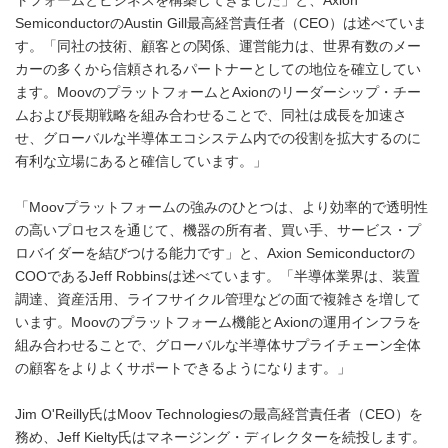
トフォームとビジネスを構築してきました」と、Axion
SemiconductorのAustin Gill最高経営責任者（CEO）は述べていま
す。「同社の技術、顧客との関係、運営能力は、世界有数のメー
カーの多くから信頼されるパートナーとしての地位を確立してい
ます。MoovのプラットフォームとAxionのリーダーシップ・チー
ムおよび長期戦略を組み合わせることで、同社は成長を加速さ
せ、グローバルな半導体エコシステム内での役割を拡大するのに
有利な立場にあると確信しています。」
「Moovプラットフォームの強みのひとつは、より効率的で透明性
の高いプロセスを通じて、機器の所有者、買い手、サービス・プ
ロバイダーを結びつける能力です」と、Axion Semiconductorの
COOであるJeff Robbinsは述べています。「半導体業界は、装置
調達、資産活用、ライフサイクル管理などの面で複雑さを増して
います。Moovのプラットフォーム機能とAxionの運用インフラを
組み合わせることで、グローバルな半導体サプライチェーン全体
の顧客をよりよくサポートできるようになります。」
Jim O'Reilly氏はMoov Technologiesの最高経営責任者（CEO）を
務め、Jeff Kielty氏はマネージング・ディレクターを続投します。