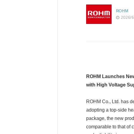
ROHM
2026/6
ROHM Launches New T
with High Voltage Su
ROHM Co., Ltd. has d
adopting a top-side hea
package, the new prod
comparable to that of 