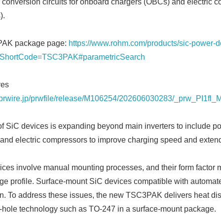
er conversion circuits for onboard chargers (OBCs) and electric 
).
PAK package page:
https://www.rohm.com/products/sic-power-d
ShortCode=TSC3PAK#parametricSearch
res
sprwire.jp/prwfile/release/M106254/202606030283/_prw_PI1fl_
of SiC devices is expanding beyond main inverters to include 
 and electric compressors to improve charging speed and extend
ces involve manual mounting processes, and their form factor mak
ge profile. Surface-mount SiC devices compatible with automa
n. To address these issues, the new TSC3PAK delivers heat di
-hole technology such as TO-247 in a surface-mount package.