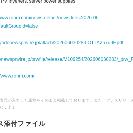
: PV inverters, server power supplies
/www.rohm.com/news-detail?news-title=2026-06-
ultGroupId=false
/kyodonewsprwire.jp/attach/202606030283-O1-iA2h7u9F.pdf
donewsprwire.jp/prwfile/release/M106254/202606030283/_prw_
://www.rohm.com/
Japanese
表元が入力した原稿をそのまま掲載しております。また、プレスリリー
たします。
ス添付ファイル