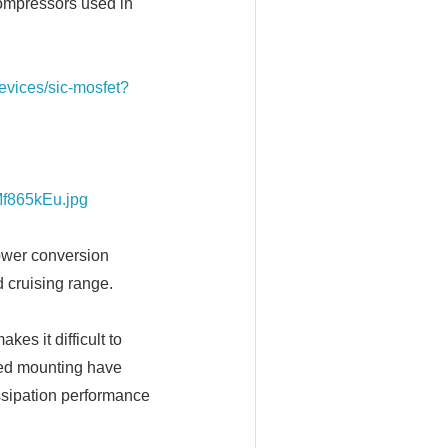
compressors used in
evices/sic-mosfet?
Mf865kEu.jpg
power conversion
 cruising range.
es it difficult to
ted mounting have
ssipation performance