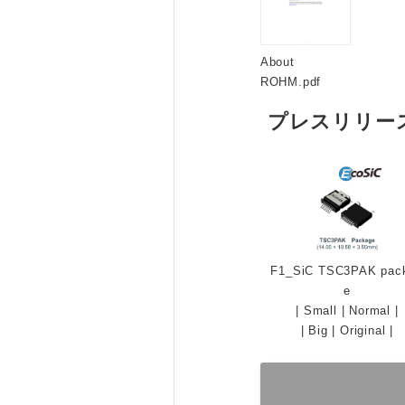
About
ROHM.pdf
プレスリリー
F1_SiC TSC3PAK pac
e
|
Small
|
Normal
|
|
Big
|
Original
|