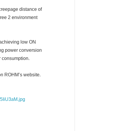
creepage distance of
gree 2 environment
achieving low ON
ring power conversion
er consumption.
e on ROHM’s website.
F5IiU3aM.jpg