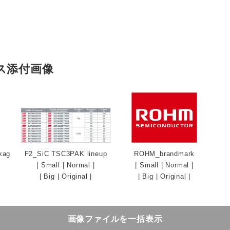
English
ス添付画像
kag
F2_SiC TSC3PAK lineup
ROHM_brandmark
|
Small
|
Normal
|
|
Small
|
Normal
|
|
Big
|
Original
|
|
Big
|
Original
|
画像ファイルを一括表示