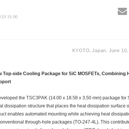
/10 15:00
KYOTO, Japan, June 10, 
op-side Cooling Package for SiC MOSFETs, Combining Hi
pport
eveloped the TSC3PAK (14.00 x 18.58 x 3.50 mm) package fo
t dissipation structure that places the heat dissipation surface o
uct enables automated mounting while achieving heat dissipat
conventional through-hole packages (TO-247-4L). This contribute