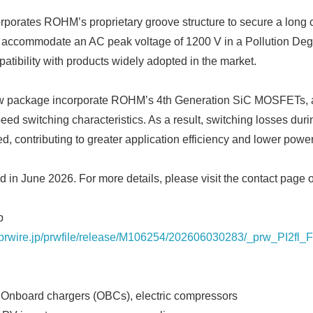
porates ROHM’s proprietary groove structure to secure a long 
to accommodate an AC peak voltage of 1200 V in a Pollution De
atibility with products widely adopted in the market.
ew package incorporate ROHM’s 4th Generation SiC MOSFETs, 
eed switching characteristics. As a result, switching losses du
ed, contributing to greater application efficiency and lower pow
d in June 2026. For more details, please visit the contact pag
p
prwire.jp/prwfile/release/M106254/202606030283/_prw_PI2fl_
 Onboard chargers (OBCs), electric compressors