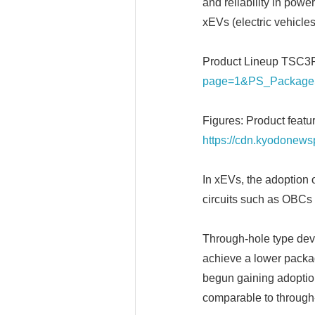
and reliability in pow
xEVs (electric vehicles
Product Lineup TSC3
page=1&PS_Package
Figures: Product featu
https://cdn.kyodonew
In xEVs, the adoption 
circuits such as OBCs
Through-hole type devi
achieve a lower packa
begun gaining adoptio
comparable to through