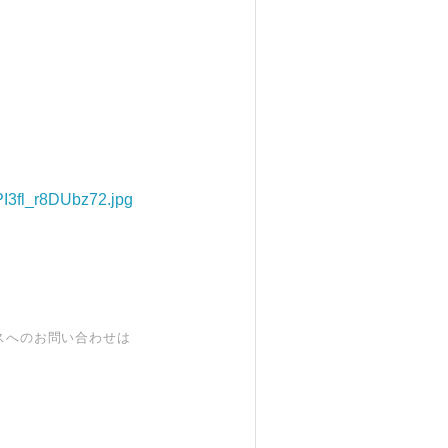
PI3fl_r8DUbz72.jpg
スへのお問い合わせは