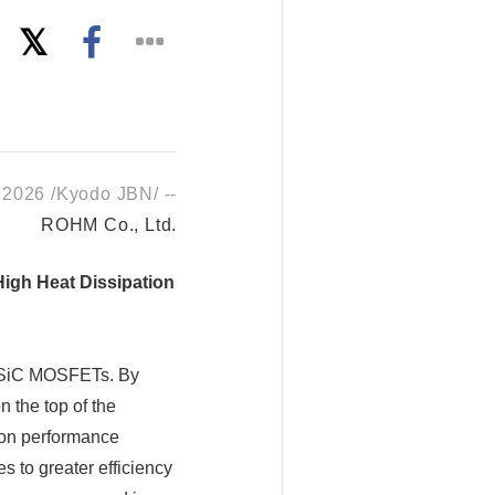
2026 /Kyodo JBN/ --
ROHM Co., Ltd.
gh Heat Dissipation
r SiC MOSFETs. By
n the top of the
ion performance
s to greater efficiency