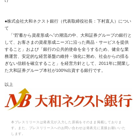
け
●株式会社大和ネクスト銀行（代表取締役社長：下村直人）につい
て
「“貯蓄から資産形成へ”の潮流の中、大和証券グループの銀行と
して、お客さまの資産形成ニーズに沿った商品・サービスを提供
すること」および「銀行の公共的使命を全うするため、健全な業
務運営、安定的な経営基盤の維持・強化に努め、社会からの揺る
ぎない信頼を確立すること」を経営方針として、2011年に開業し
た大和証券グループ本社が100%出資する銀行です。
以上
本プレスリリースは発表元が入力した原稿をそのまま掲載しておりま
す。また、プレスリリースへのお問い合わせは発表元に直接お願いいた
します。