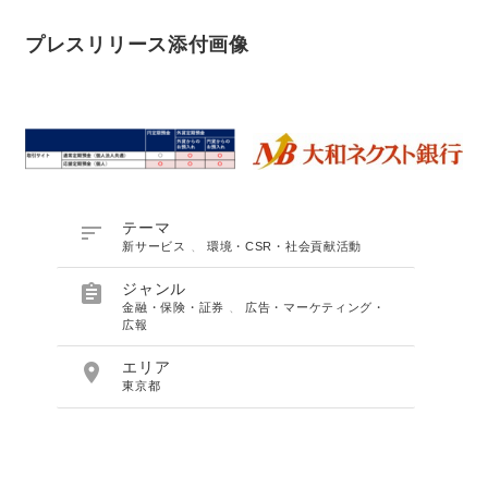
プレスリリース添付画像

テーマ
新サービス
、
環境・CSR・社会貢献活動

ジャンル
金融・保険・証券
、
広告・マーケティング・
広報

エリア
東京都