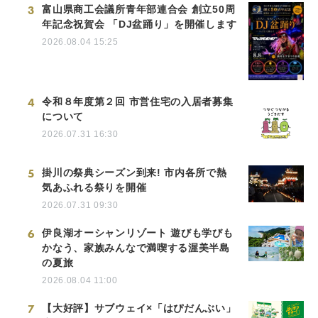
3
富山県商工会議所青年部連合会 創立50周
年記念祝賀会 「DJ盆踊り」を開催します
2026.08.04 15:25
4
令和８年度第２回 市営住宅の入居者募集
について
2026.07.31 16:30
5
掛川の祭典シーズン到来! 市内各所で熱
気あふれる祭りを開催
2026.07.31 09:30
6
伊良湖オーシャンリゾート 遊びも学びも
かなう、家族みんなで満喫する渥美半島
の夏旅
2026.08.04 11:00
7
【大好評】サブウェイ×「はぴだんぶい」