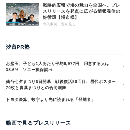
戦略的広報で堺の魅力を全国へ。プレ
スリリースを起点に広がる情報発信の
好循環【堺市様】
導入事例一覧を見る
汐留PR塾
お盆玉、子ども1人あたり平均9,977円 用意する人は
38.6% ソニー損保調べ
仙台七夕まつり6日開幕 戦後復活80回目、歴代ポスター
70枚と青葉まつりとの合同演舞
トヨタ決算、数字より先に読まれる「登壇者」
動画で見るプレスリリース