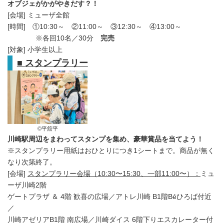
オブジェがかがやきだす？！
[会場] ミューザ全館
[時間] ①10:30～ ②11:00～ ③12:30～ ④13:00～
※各回10名／30分
完売
[対象] 小学生以上
■
スタンプラリー
©平舘平
川崎駅周辺をまわってスタンプを集め、豪華賞品を当てよう！
※スタンプラリー用紙はおひとりにつき1シートまで。商品が無く
なり次第終了。
[会場]
スタンプラリー会場（
10:
3
0
〜
15:30
、一部
11:00
〜
）：
ミュ
ーザ川崎2階
ゲートプラザ ＆ 4階 歓喜の広場／アトレ川崎 B1階Béひろば付近
／
川崎アゼリアB1階 南広場／川崎ダイス 6階下りエスカレーター付