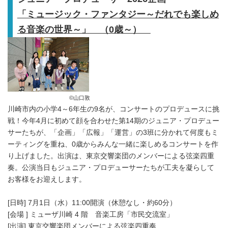
「ミュージック・ファンタジー～だれでも楽しめ
る音楽の世界～」 （0歳～）
©山口敦
川崎市内の小学4～6年生の9名が、コンサートのプロデュースに挑
戦！今年4月に初めて顔を合わせた第14期のジュニア・プロデュー
サーたちが、「企画」「広報」「運営」の3班に分かれて何度もミ
ーティングを重ね、0歳からみんな一緒に楽しめるコンサートを作
り上げました。出演は、東京交響楽団のメンバーによる弦楽四重
奏。公演当日もジュニア・プロデューサーたちが工夫を凝らして
お客様をお迎えします。
[日時] 7月1日（水）11:00開演（休憩なし・約60分）
[会場 ] ミューザ川崎 4 階 音楽工房「市民交流室」
[出演] 東京交響楽団メンバーによる弦楽四重奏