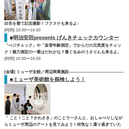
English
白衣を着て記念撮影！フクスケも来るよ♪
[時間] 10:00〜16:00
■
明治安田
presents
げんきチェックカウンター
「べジチェック」や「血管年齢測定」でからだの元気度をチェッ
ク！握力測定の一番はだれかな？着ぐるみのうさりんも来るよ。
[時間] 10:00〜16:00
[
会場
]
ミューザ全館／周辺商業施設
-
-------------------------------------
■
ミューザ美術館を探検しよう！
「 こと！こと？かわさき」のことラーさんと、おしゃべりしなが
らミューザ周辺のアートを見てみよう！何気なく通り過ぎていた