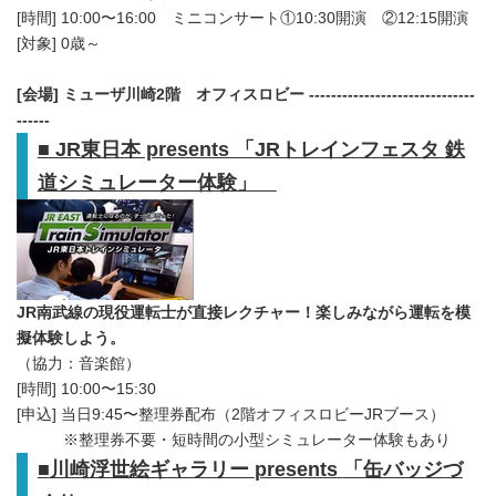
[時間] 10:00〜16:00 ミニコンサート①10:30開演 ②12:15開演
[対象] 0歳～
[
会場
]
ミューザ川崎
2
階 オフィスロビー
------------------------------
------
■ JR東日本 presents 「JRトレインフェスタ 鉄
道シミュレーター体験」
JR南武線の現役運転士が直接レクチャー！楽しみながら運転を模
擬体験しよう。
（協力：音楽館）
[時間] 10:00〜15:30
[申込] 当日9:45〜整理券配布（2階オフィスロビーJRブース）
※整理券不要・短時間の小型シミュレーター体験もあり
■
川崎浮世絵ギャラリー
presents
「缶バッジづ