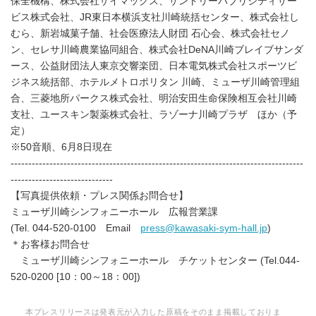
保全機構、株式会社ザイマックス、サントリーパブリシティサー
ビス株式会社、JR東日本横浜支社川崎統括センター、株式会社し
むら、新岩城菓子舗、社会医療法人財団 石心会、株式会社セノ
ン、セレサ川崎農業協同組合、株式会社DeNA川崎ブレイブサンダ
ース、公益財団法人東京交響楽団、日本電気株式会社スポーツビ
ジネス統括部、ホテルメトロポリタン 川崎、ミューザ川崎管理組
合、三菱地所パークス株式会社、明治安田生命保険相互会社川崎
支社、ユースキン製薬株式会社、ラゾーナ川崎プラザ ほか（予
定）
※50音順、6月8日現在
-----------------------------------------------------------------------------------
-----------------------------
【写真提供依頼・プレス関係お問合せ】
ミューザ川崎シンフォニーホール 広報営業課
(Tel. 044-520-0100 Email
press@kawasaki-sym-hall.jp
)
＊お客様お問合せ
ミューザ川崎シンフォニーホール チケットセンター (Tel.044-
520-0200 [10：00～18：00])
本プレスリリースは発表元が入力した原稿をそのまま掲載しておりま