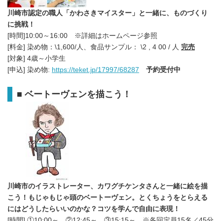
川崎市認定の職人「かわさきマイスター」と一緒に、ものづくり
に挑戦！
[時間]10:00～16:00 ※詳細はホームページ参照
[料金] 染め物：\1,600/人、食品サンプル： \2 , 4 00 / 人
完売
[対象] 4歳～小学生
[申込] 染め物:
https://teket.jp/17997/68287
予約受付中
■
ベートーヴェンを描こう！
川崎市のイラストレーター、カワグチケンタさんと一緒に絵を描
こう！もじゃもじゃ頭のベートーヴェン。とくちょうをとらえる
にはどうしたらいいのかな？コツを学んで自由に表現！
[時間] ①10:00～ ②12:45～ ③15:15～ ※各回定員15名／45分