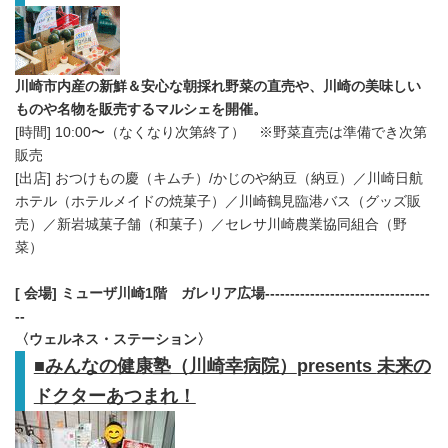
川崎市内産の新鮮＆安心な朝採れ野菜の直売や、川崎の美味しい
ものや名物を販売するマルシェを開催。
[時間] 10:00〜（なくなり次第終了） ※野菜直売は準備でき次第
販売
[出店] おつけもの慶（キムチ）/かじのや納豆（納豆）／川崎日航
ホテル（ホテルメイドの焼菓子）／川崎鶴見臨港バス（グッズ販
売）／新岩城菓子舗（和菓子）／セレサ川崎農業協同組合（野
菜）
[
会場
]
ミューザ川崎
1
階 ガレリア広場
---------------------------------
--
Japanese
〈ウェルネス・ステーション〉
■
みんなの健康塾（川崎幸病院）
presents
未来の
ドクターあつまれ！