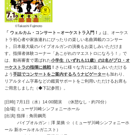
©Takashi Fujimoto
「 ウェルカム・コンサート～オーケストラ入門！」
は、オーケス
トラ初心者や家族連れにぴったりの楽しい名曲満載のコンサー
ト。日本最大級のパイプオルガンの演奏もお楽しみいただけま
す。指揮者体験コーナー「あこがれのマエストロになろう！」で
は、動画審査で選ばれた
小学生
（いずれも
11
歳）
の
2
名がプロ・オ
ーケストラの指揮に挑戦
！
さらに様々な方にお楽しみいただける
よう
手話でコンサートをご案内するろうナビゲーター
も加わり、
リアルタイム字幕などの鑑賞サポートをご利用いただけるお席も
ご用意しました（◆下記参照）。
[日時] 7月1日（水）14:00開演 （休憩なし・約70分）
[会場] ミューザ川崎シンフォニーホール
[出演] 指揮：角田鋼亮
パイプオルガン：澤 菜摘 ☆（ミューザ川崎シンフォニーホ
ール 新ホールオルガニスト）