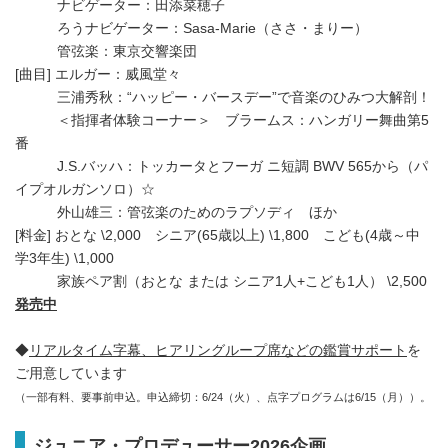
ナビゲーター：田添菜穂子
ろうナビゲーター：Sasa-Marie（ささ・まりー）
管弦楽：東京交響楽団
[曲目] エルガー：威風堂々
三浦秀秋：“ハッピー・バースデー”で音楽のひみつ大解剖！
＜指揮者体験コーナー＞ ブラームス：ハンガリー舞曲第5
番
J.S.バッハ：トッカータとフーガ ニ短調 BWV 565から（パ
イプオルガンソロ）☆
外山雄三：管弦楽のためのラプソディ ほか
[料金] おとな \2,000 シニア(65歳以上) \1,800 こども(4歳～中
学3年生) \1,000
家族ペア割（おとな または シニア1人+こども1人） \2,500
発売中
◆
リアルタイム字幕、ヒアリングループ席などの
鑑賞サポート
を
ご用意しています
（一部有料、要事前申込。申込締切：6/24（火）、点字プログラムは6/15（月））。
ジュニア・プロデューサー2026企画