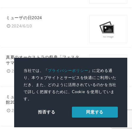
ミューザの日2024
2024/6/10
真夏のオーケストラの祭典「フェスタ
サマーミューザKAWASAKI 2024」
当社では、「
プライバシーポリシー
」に定める通
2024/3/26
り、本ウェブサイトとサービスを快適にご利用いた
だき、また、どのように活用されているのかを当社
で詳しく把握するために、Cookie を使用していま
ミューザ川崎シンフォニーホール 開
す。
館20周年 公演ラインアップ発表！
2023/12/12
同意する
拒否する