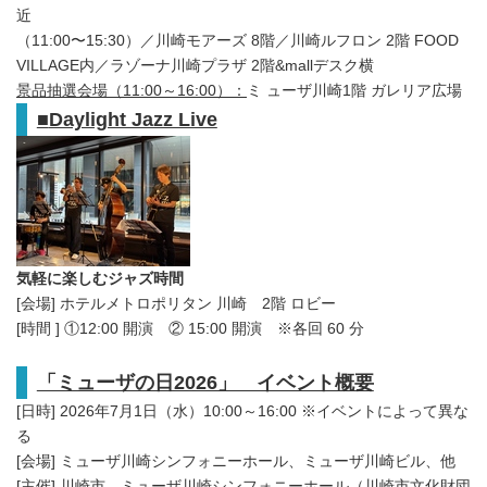
近
（11:00〜15:30）／川崎モアーズ 8階／川崎ルフロン 2階 FOOD
VILLAGE内／ラゾーナ川崎プラザ 2階&mallデスク横
景品抽選会場（
11:00～16:00）：
ミ ューザ川崎1階 ガレリア広場
■
Daylight Jazz Live
気軽に楽しむジャズ時間
[会場] ホテルメトロポリタン 川崎 2階 ロビー
[時間 ] ①12:00 開演 ② 15:00 開演 ※各回 60 分
「ミューザの日2026」 イベント概要
[日時] 2026年7月1日（水）10:00～16:00 ※イベントによって異な
る
[会場] ミューザ川崎シンフォニーホール、ミューザ川崎ビル、他
[主催] 川崎市、ミューザ川崎シンフォニーホール（川崎市文化財団