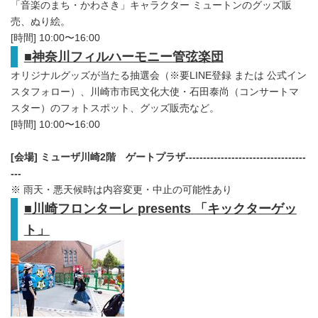
「音楽のまち・かわさき」キャラクター ミュートンのグッズ販
売、ぬり絵。
[時間] 10:00〜16:00
■
神奈川フィルハーモニー管弦楽団
オリジナルグッズが当たる抽選会（※要LINE登録 または 公式イン
スタフォロー）、川崎市市民文化大使・石田泰尚（コンサートマ
スター）のフォトスポット、グッズ販売など。
[時間] 10:00〜16:00
[
会場
]
ミューザ川崎
2
階 ゲートプラザ
----------------------------------
---
※ 雨天・悪天候時は内容変更・中止の可能性あり
■
川崎フロンターレ
presents
「キックターゲッ
ト」