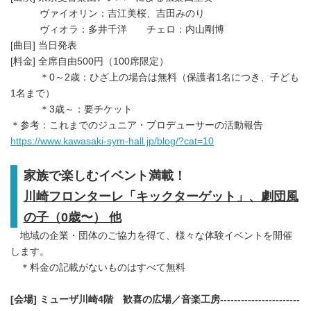
ヴァイオリン：吉江美桜、吉田みのり
ヴィオラ：多井千洋 チェロ：内山剛博
[曲目] 当日発表
[料金] 全席自由500円（100席限定）
＊0～2歳：ひざ上の場合は無料（保護者1名につき、子ども
1名まで）
＊3歳～：要チケット
＊参考：これまでのジュニア・プロデューサーの活動報告
https://www.kawasaki-sym-hall.jp/blog/?cat=10
家族で楽しむイベント満載！
川崎フロンターレ「キックターゲット」、劇団風
の子（0歳〜） 他
地域の企業・団体のご協力を得て、様々な体験イベントを開催
します。
＊料金の記載がないものはすべて無料
[
会場
]
ミューザ川崎
4
階 歓喜の広場／音楽工房
-----------------------