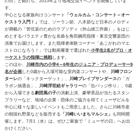
の日」と銘打ち、2013年より地域交流イベントを開催していま
す。
中心となる家族向けコンサート
「ウェルカム・コンサート～オー
ケストラ入門！」
では、ソーラン節、八木節など日本のメロディ
が満載の「管弦楽のためのラプソディ（外山雄三作曲）」をはじ
めとするバラエティ豊かな名曲を角田鋼亮指揮・東京交響楽団の
演奏でお届けします。また指揮者体験コーナー「あこがれのマエ
ストロになろう！」では動画審査で選ばれた
小学生
2
名がプロ・オ
ーケストラの指揮に挑戦
します。
このほか、
川崎市内の小学
4
～6年生のジュニア・プロデューサー9
名が企画
した0歳から入場可能な室内楽コンサートや、
川崎フロン
ターレ
の「キックターゲット」、
川崎ブレイブサンダース
の「ガ
ラポン抽選会」、
川崎浮世絵ギャラリー
の「缶バッジ作り」、0歳
から入場できる
劇団風の子
の演劇上演、豪華景品が当たるスタン
プラリーなど、地域の企業・団体のご協力を得てミューザビルを
中心に様々な楽しいイベントもご用意しました。さらに川崎市産
の朝採れ野菜などを販売する
「川崎いいまちマルシェ」
も同時開
催します。7月1（水）は、ぜひご家族で「ミューザの日」へお出
かけください。