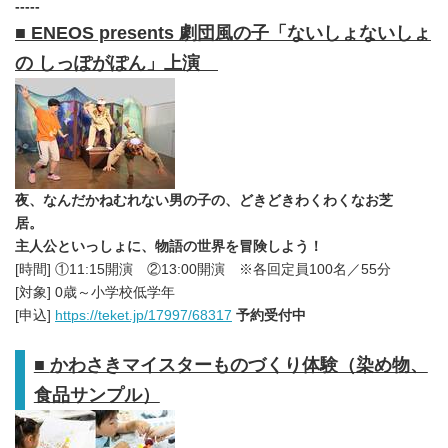
-----
■
ENEOS presents
劇団風の子「ないしょないしょ
の しっぽがぽん」上演
夜、なんだかねむれない男の子の、どきどきわくわくなお芝
居。
主人公といっしょに、物語の世界を冒険しよう！
[時間] ①11:15開演 ②13:00開演 ※各回定員100名／55分
[対象] 0歳～小学校低学年
[申込]
https://teket.jp/17997/68317
予約受付中
■
かわさきマイスターものづくり体験（染め物、
食品サンプル）