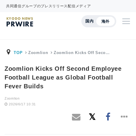
共同通信グループのプレスリリース配信メディア
KYODO NEWS
国内
海外
PRWIRE
TOP
Zoomlion
Zoomlion Kicks Off Seco…
Zoomlion Kicks Off Second Employee
Football League as Global Football
Fever Builds
Zoomlion
2026/6/17 10:31