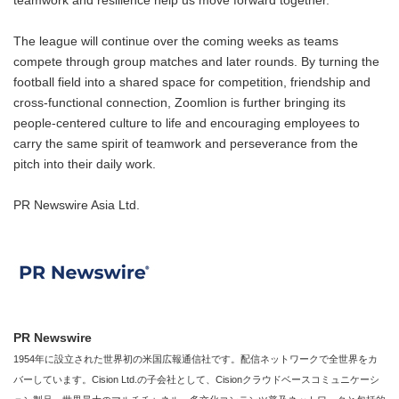
teamwork and resilience help us move forward together."
The league will continue over the coming weeks as teams
compete through group matches and later rounds. By turning the
football field into a shared space for competition, friendship and
cross-functional connection, Zoomlion is further bringing its
people-centered culture to life and encouraging employees to
carry the same spirit of teamwork and perseverance from the
pitch into their daily work.
PR Newswire Asia Ltd.
PR Newswire
1954年に設立された世界初の米国広報通信社です。配信ネットワークで全世界をカ
バーしています。Cision Ltd.の子会社として、Cisionクラウドベースコミュニケーシ