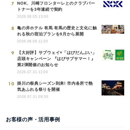
7
NOK、川崎フロンターレとのクラブパー
トナーを3年連続で契約
2026.08.05 13:00
8
亀の井ホテル 有馬 有馬の歴史と文化に触
れる秋の宿泊プランを9月から展開
2026.08.06 11:00
9
【大好評】サブウェイ×「はぴだんぶい」
店頭キャンペーン 『はぴサブサマー！』
第2弾開催のお知らせ
2026.07.31 11:00
10
掛川の祭典シーズン到来! 市内各所で熱
気あふれる祭りを開催
2026.07.31 09:30
お客様の声・活用事例