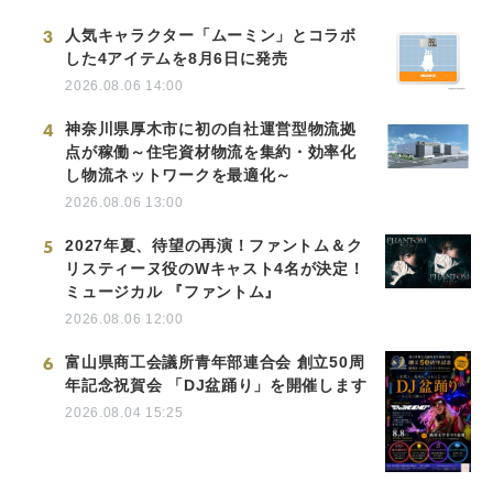
3
人気キャラクター「ムーミン」とコラボ
した4アイテムを8月6日に発売
2026.08.06 14:00
4
神奈川県厚木市に初の自社運営型物流拠
点が稼働～住宅資材物流を集約・効率化
し物流ネットワークを最適化～
2026.08.06 13:00
5
2027年夏、待望の再演！ファントム＆ク
リスティーヌ役のWキャスト4名が決定！
ミュージカル 『ファントム』
2026.08.06 12:00
6
富山県商工会議所青年部連合会 創立50周
年記念祝賀会 「DJ盆踊り」を開催します
2026.08.04 15:25