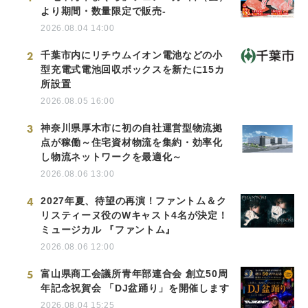
より期間・数量限定で販売-
2026.08.04 14:00
2
千葉市内にリチウムイオン電池などの小
型充電式電池回収ボックスを新たに15カ
所設置
2026.08.05 16:00
3
神奈川県厚木市に初の自社運営型物流拠
点が稼働～住宅資材物流を集約・効率化
し物流ネットワークを最適化～
2026.08.06 13:00
4
2027年夏、待望の再演！ファントム＆ク
リスティーヌ役のWキャスト4名が決定！
ミュージカル 『ファントム』
2026.08.06 12:00
5
富山県商工会議所青年部連合会 創立50周
年記念祝賀会 「DJ盆踊り」を開催します
2026.08.04 15:25