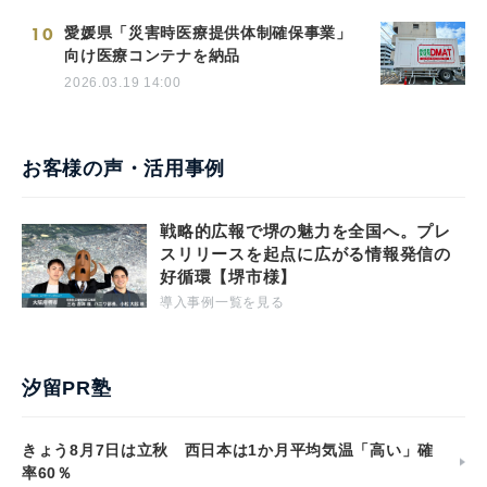
10
愛媛県「災害時医療提供体制確保事業」
向け医療コンテナを納品
2026.03.19 14:00
お客様の声・活用事例
戦略的広報で堺の魅力を全国へ。プレ
スリリースを起点に広がる情報発信の
好循環【堺市様】
導入事例一覧を見る
汐留PR塾
きょう8月7日は立秋 西日本は1か月平均気温「高い」確
率60％