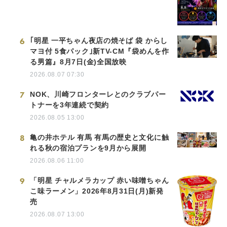
6
｢明星 一平ちゃん夜店の焼そば 袋 からし
マヨ付 5食パック｣新TV-CM『袋めんを作
る男篇』8月7日(金)全国放映
2026.08.07 07:30
7
NOK、川崎フロンターレとのクラブパー
トナーを3年連続で契約
2026.08.05 13:00
8
亀の井ホテル 有馬 有馬の歴史と文化に触
れる秋の宿泊プランを9月から展開
2026.08.06 11:00
9
「明星 チャルメラカップ 赤い味噌ちゃん
こ味ラーメン」2026年8月31日(月)新発
売
2026.08.07 13:00