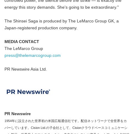
controlled power, the silence before the strike — is exactly the
energy this story demands. She's going to be extraordinary."
The Shinsei Saga is produced by The LeMarco Group GK, a
Japan-registered production company.
MEDIA CONTACT
The LeMarco Group
press@thelemarcogroup.com
PR Newswire Asia Ltd.
PR Newswire
1954年に設立された世界初の米国広報通信社です。配信ネットワークで全世界をカ
バーしています。Cision Ltd.の子会社として、Cisionクラウドベースコミュニケーシ