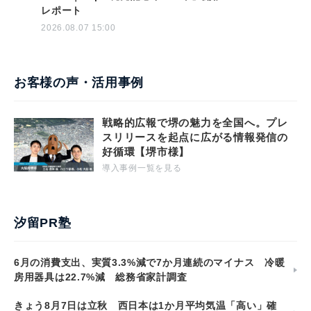
レポート
2026.08.07 15:00
お客様の声・活用事例
戦略的広報で堺の魅力を全国へ。プレ
スリリースを起点に広がる情報発信の
好循環【堺市様】
導入事例一覧を見る
汐留PR塾
6月の消費支出、実質3.3%減で7か月連続のマイナス 冷暖
房用器具は22.7%減 総務省家計調査
きょう8月7日は立秋 西日本は1か月平均気温「高い」確