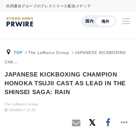
共同通信グループのプレスリリース配信メディア
KYODO NEWS
国内
海外
PRWIRE
TOP
The LeMarco Group
JAPANESE KICKBOXING
CHA…
JAPANESE KICKBOXING CHAMPION
HONOKA TSUJII CAST AS LEAD IN THE
SHINSEI SAGA: RAIN
The LeMarco Group
2026/6/17 11:24