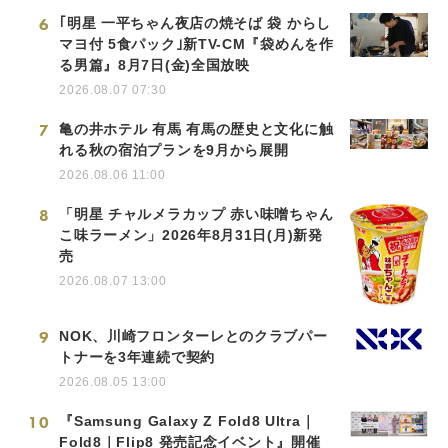
6
｢明星 一平ちゃん夜店の焼そば 袋 からし
マヨ付 5食パック｣新TV-CM『袋めんを作
る男篇』8月7日(金)全国放映
2026.08.07 07:30
7
亀の井ホテル 有馬 有馬の歴史と文化に触
れる秋の宿泊プランを9月から展開
2026.08.06 11:00
8
「明星 チャルメラカップ 赤い味噌ちゃん
こ味ラーメン」2026年8月31日(月)新発
売
2026.08.07 13:00
9
NOK、川崎フロンターレとのクラブパー
トナーを3年連続で契約
2026.08.05 13:00
10
『Samsung Galaxy Z Fold8 Ultra｜
Fold8｜Flip8 発売記念イベント』開催