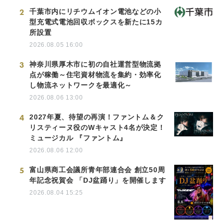
2
千葉市内にリチウムイオン電池などの小
型充電式電池回収ボックスを新たに15カ
所設置
2026.08.05 16:00
3
神奈川県厚木市に初の自社運営型物流拠
点が稼働～住宅資材物流を集約・効率化
し物流ネットワークを最適化～
2026.08.06 13:00
4
2027年夏、待望の再演！ファントム＆ク
リスティーヌ役のWキャスト4名が決定！
ミュージカル 『ファントム』
2026.08.06 12:00
5
富山県商工会議所青年部連合会 創立50周
年記念祝賀会 「DJ盆踊り」を開催します
2026.08.04 15:25