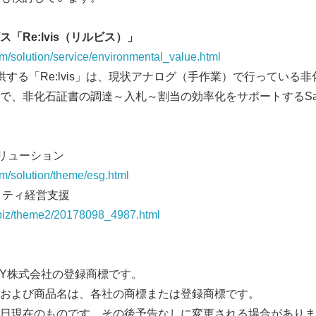
ス「
Re:lvis
（リルビス）」
m/solution/service/environmental_value.html
提供する「Re:lvis」は、現状アナログ（手作業）で行っている
で、非化石証書の調達～入札～割当の効率化をサポートするSa
ソリューション
om/solution/theme/esg.html
リティ経営支援
/biz/theme2/20178098_4987.html
PROGY株式会社の登録商標です。
および商品名は、各社の商標または登録商標です。
日現在のものです。その後予告なしに変更される場合がありま