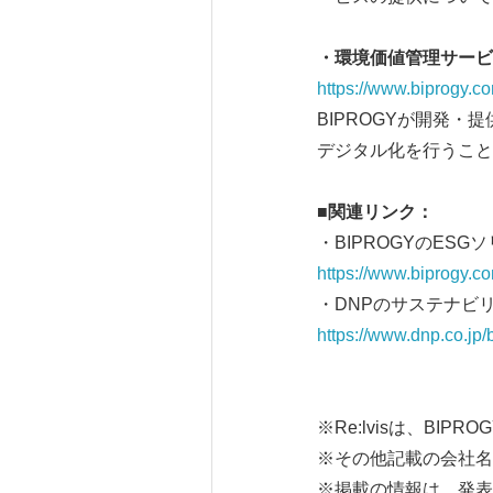
・環境価値管理サービ
https://www.biprogy.co
BIPROGYが開発・
デジタル化を行うこと
■
関連リンク：
・BIPROGYのESG
https://www.biprogy.c
・DNPのサステナビ
https://www.dnp.co.jp
※Re:lvisは、BI
※その他記載の会社名
※掲載の情報は、発表