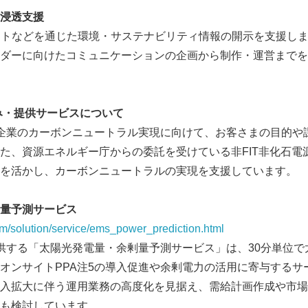
浸透支援
イトなどを通じた環境・サステナビリティ情報の開示を支援し
ダーに向けたコミュニケーションの企画から制作・運営までを
み・提供サービスについて
プは企業のカーボンニュートラル実現に向けて、お客さまの目的
た、資源エネルギー庁からの委託を受けている非FIT非化石電
を活かし、カーボンニュートラルの実現を支援しています。
量予測サービス
om/solution/service/ems_power_prediction.html
・提供する「太陽光発電量・余剰量予測サービス」は、30分単位
オンサイトPPA注5の導入促進や余剰電力の活用に寄与するサ
入拡大に伴う運用業務の高度化を見据え、需給計画作成や市場
も検討しています。