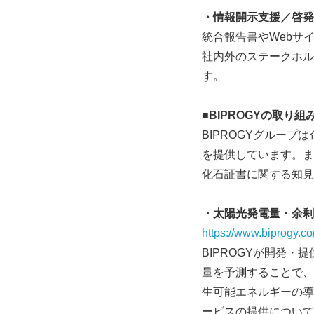
・情報開示支援／啓発
統合報告書やWebサ
社内外のステークホル
す。
■
BIPROGY
の取り組
BIPROGYグルー
を提供しています。ま
化石証書に関する知見
・太陽光発電量・余剰
https://www.biprogy.c
BIPROGYが開発
量を予測することで、
生可能エネルギーの導
ービスの提供について