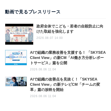
動画で見るプレスリリース
政府全体でこども・若者の自殺防止に向
けた取組を強化します
2026.08.07 14:00
AIで組織の業務改善を支援する！ 「SKYSEA
Client View」の新CM「AI働き方分析レポー
トサービス」篇を公開
2026.08.06 11:04
AIで組織の改善点を見抜く！「SKYSEA
Client View」の新テレビCM「チームの変
革」篇の放映を開始
2026.08.06 11:04