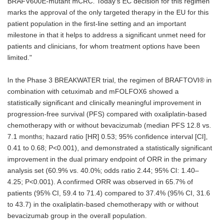
BRAFV600E-mutant mCRC. Today's EC decision for this regimen
marks the approval of the only targeted therapy in the EU for this
patient population in the first-line setting and an important
milestone in that it helps to address a significant unmet need for
patients and clinicians, for whom treatment options have been
limited."
In the Phase 3 BREAKWATER trial, the regimen of BRAFTOVI® in
combination with cetuximab and mFOLFOX6 showed a
statistically significant and clinically meaningful improvement in
progression-free survival (PFS) compared with oxaliplatin-based
chemotherapy with or without bevacizumab (median PFS 12.8 vs.
7.1 months; hazard ratio [HR] 0.53; 95% confidence interval [CI],
0.41 to 0.68; P<0.001), and demonstrated a statistically significant
improvement in the dual primary endpoint of ORR in the primary
analysis set (60.9% vs. 40.0%; odds ratio 2.44; 95% CI: 1.40–
4.25; P<0.001). A confirmed ORR was observed in 65.7% of
patients (95% CI, 59.4 to 71.4) compared to 37.4% (95% CI, 31.6
to 43.7) in the oxaliplatin-based chemotherapy with or without
bevacizumab group in the overall population.