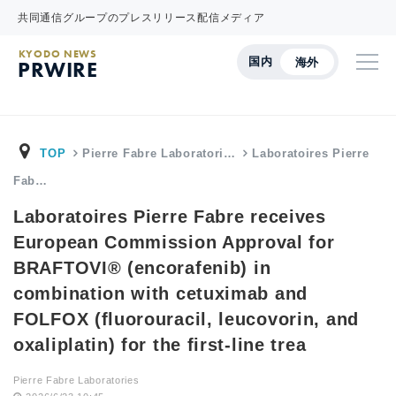
共同通信グループのプレスリリース配信メディア
KYODO NEWS
国内
海外
PRWIRE
TOP
Pierre Fabre Laboratori…
Laboratoires Pierre
Fab…
Laboratoires Pierre Fabre receives
European Commission Approval for
BRAFTOVI® (encorafenib) in
combination with cetuximab and
FOLFOX (fluorouracil, leucovorin, and
oxaliplatin) for the first-line trea
Pierre Fabre Laboratories