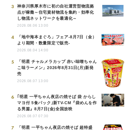
3
神奈川県厚木市に初の自社運営型物流拠
点が稼働～住宅資材物流を集約・効率化
し物流ネットワークを最適化～
2026.08.06 13:00
4
「地中海本まぐろ」フェア-8月7日（金）
より期間・数量限定で販売-
2026.08.04 14:00
5
「明星 チャルメラカップ 赤い味噌ちゃん
こ味ラーメン」2026年8月31日(月)新発
売
2026.08.07 13:00
6
｢明星 一平ちゃん夜店の焼そば 袋 からし
マヨ付 5食パック｣新TV-CM『袋めんを作
る男篇』8月7日(金)全国放映
2026.08.07 07:30
7
「明星 一平ちゃん夜店の焼そば 超特盛