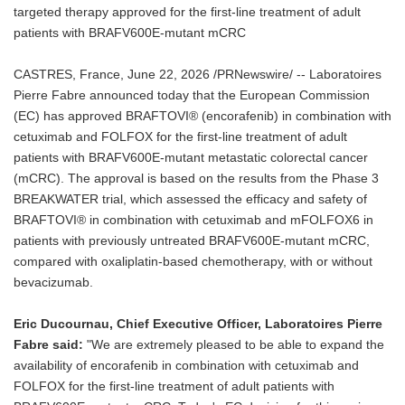
targeted therapy approved for the first-line treatment of adult
patients with BRAFV600E-mutant mCRC
CASTRES, France, June 22, 2026 /PRNewswire/ -- Laboratoires
Pierre Fabre announced today that the European Commission
(EC) has approved BRAFTOVI® (encorafenib) in combination with
cetuximab and FOLFOX for the first-line treatment of adult
patients with BRAFV600E-mutant metastatic colorectal cancer
(mCRC). The approval is based on the results from the Phase 3
BREAKWATER trial, which assessed the efficacy and safety of
BRAFTOVI® in combination with cetuximab and mFOLFOX6 in
patients with previously untreated BRAFV600E-mutant mCRC,
compared with oxaliplatin-based chemotherapy, with or without
bevacizumab.
Eric Ducournau, Chief Executive Officer, Laboratoires Pierre
Fabre said:
"We are extremely pleased to be able to expand the
availability of encorafenib in combination with cetuximab and
FOLFOX for the first-line treatment of adult patients with