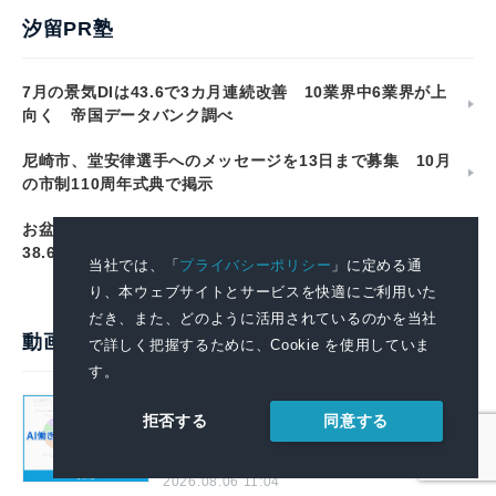
汐留PR塾
7月の景気DIは43.6で3カ月連続改善 10業界中6業界が上
向く 帝国データバンク調べ
尼崎市、堂安律選手へのメッセージを13日まで募集 10月
の市制110周年式典で掲示
お盆玉、子ども1人あたり平均9,977円 用意する人は
38.6% ソニー損保調べ
当社では、「
プライバシーポリシー
」に定める通
り、本ウェブサイトとサービスを快適にご利用いた
だき、また、どのように活用されているのかを当社
動画で見るプレスリリース
で詳しく把握するために、Cookie を使用していま
す。
AIで組織の業務改善を支援する！
同意する
拒否する
「SKYSEA Client View」の新CM「AI働
き方分析レポートサービス」篇を公開
2026.08.06 11:04