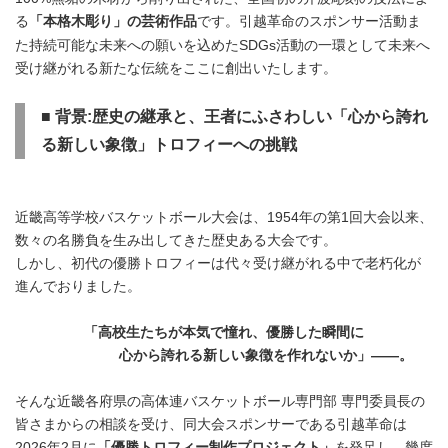
る
です。引越革命のスポンサー活動ま
「本格木彫り」の芸術作品
た持続可能な未来への願いを込めたSDGs活動の一環として未来へ
受け継がれる新たな伝統をここに創出いたします。
■ 背景:歴史の継承と、王者にふさわしい
「心から誇れ
る新しい象徴」トロフィーへの挑戦
近畿高等学校バスケットボール大会は、1954年の第1回大会以来、
数々の名勝負を生み出してきた歴史ある大会です。
しかし、初代の優勝トロフィーは代々受け継がれる中で老朽化が
進んでおりました。
「高校生たちが本気で憧れ、優勝した瞬間に
心から誇れる新しい象徴を作れないか」――。
そんな近畿各府県の高体連バスケットボール専門部 専門委員長の
皆さまからの相談を受け、同大会スポンサーである引越革命は
2026年2月に
「優勝トロフィー制作プロジェクト」
を発足し、幾度