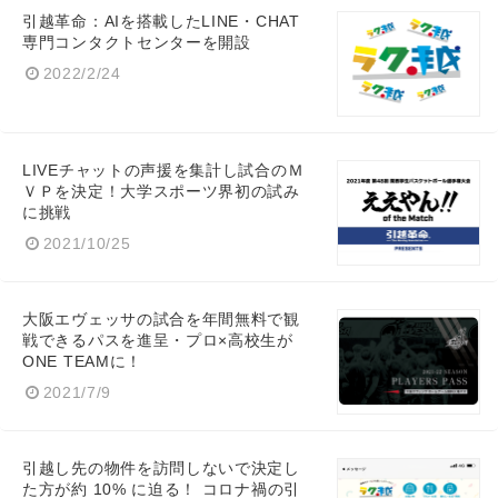
引越革命：AIを搭載したLINE・CHAT
専門コンタクトセンターを開設
2022/2/24
LIVEチャットの声援を集計し試合のＭ
ＶＰを決定！大学スポーツ界初の試み
に挑戦
2021/10/25
大阪エヴェッサの試合を年間無料で観
戦できるパスを進呈・プロ×高校生が
ONE TEAMに！
2021/7/9
引越し先の物件を訪問しないで決定し
た方が約 10% に迫る！ コロナ禍の引