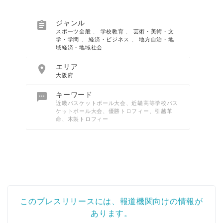

ジャンル
スポーツ全般
、
学校教育
、
芸術・美術・文
学・学問
、
経済・ビジネス
、
地方自治・地
域経済・地域社会

エリア
大阪府

キーワード
近畿バスケットボール大会、近畿高等学校バス
ケットボール大会、優勝トロフィー、引越革
命、木製トロフィー
このプレスリリースには、報道機関向けの情報が
あります。