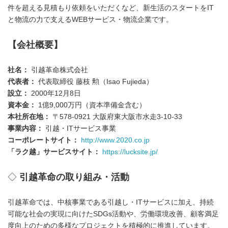
件を超える見積もり依頼をいただくなど、新生活のスタートをIT
と物流の力で支えるWEBサービス・物流企業です。
【会社概要】
社名：
引越革命株式会社
代表者：
代表取締役 藤枝 勲（Isao Fujieda）
設立：
2000年12月8日
資本金：
1億9,000万円（資本準備金含む）
本社所在地：
〒578-0921 大阪府東大阪市水走3-10-33
事業内容：
引越・ITサービス事業
コーポレートサイト：
http://www.2020.co.jp
「ラク越」サービスサイト：
https://lucksite.jp/
◇
引越革命の取り組み・活動
引越革命では、中核事業である引越し・ITサービスに加え、持続
可能な社会の実現に向けたSDGs活動や、労働環境改善、顧客満足
度向上のための多様なプロジェクトを積極的に推進しています。