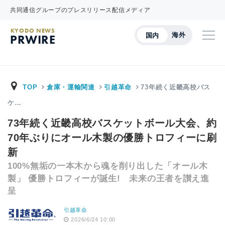
共同通信グループのプレスリリース配信メディア
KYODO NEWS
海外
国内
PRWIRE
TOP
倉庫・運輸関連
引越革命
73年続く近畿高校バス
ケ…
73年続く近畿高校バスケットボール大会、約
70年ぶりにオール木製の優勝トロフィーに刷
新
100%無垢の一本木から魂を削り出した「オール木
製」 優勝トロフィーが誕生! 未来の王者を讃え進
呈
引越革命
2026/6/24 10:00