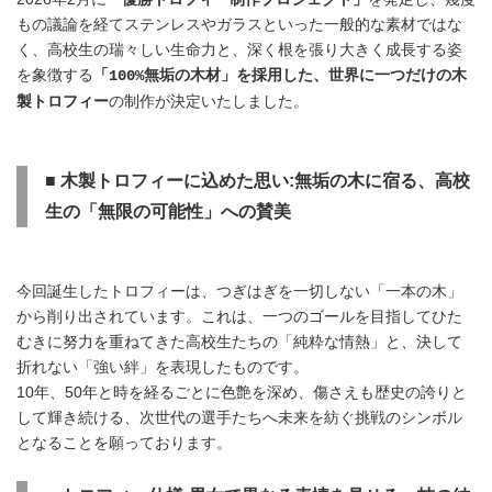
もの議論を経てステンレスやガラスといった一般的な素材ではな
く、高校生の瑞々しい生命力と、深く根を張り大きく成長する姿
を象徴する
「100%無垢の木材」を採用した、世界に一つだけの木
の制作が決定いたしました。
製トロフィー
■ 木製トロフィーに込めた思い:無垢の木に宿る、高校
生の「無限の可能性」への賛美
今回誕生したトロフィーは、つぎはぎを一切しない「一本の木」
から削り出されています。これは、一つのゴールを目指してひた
むきに努力を重ねてきた高校生たちの「純粋な情熱」と、決して
折れない「強い絆」を表現したものです。
10年、50年と時を経るごとに色艶を深め、傷さえも歴史の誇りと
して輝き続ける、次世代の選手たちへ未来を紡ぐ挑戦のシンボル
となることを願っております。