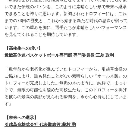
いできた伝統のバトンを、このように素晴らしい形で未来へ継承
できることを誇りに思います。新調されたトロフィーには、これ
までの73回の歴史と、これから始まる新たな時代の息吹が宿って
います。この重みを胸に、選手たちが素晴らしいパフォーマンス
を見せてくれることを期待しています」
【高校生への想い】
近畿高体連バスケットボール専門部 専門委員長
:
三差 政利
「数年前から老朽化が進んでいたトロフィーから、引越革命様の
ご協力により、誰も見たことがない素晴らしい『オール木製』の
トロフィーが完成しました。無垢の木のように、純粋で、まっす
ぐで、無限の可能性を秘めた高校生たち。このトロフィーを掲げ
る彼らの最高の笑顔が見られる瞬間を、今から心待ちにしていま
す」
【未来への継承】
引越革命株式会社 代表取締役
:
藤枝 勲