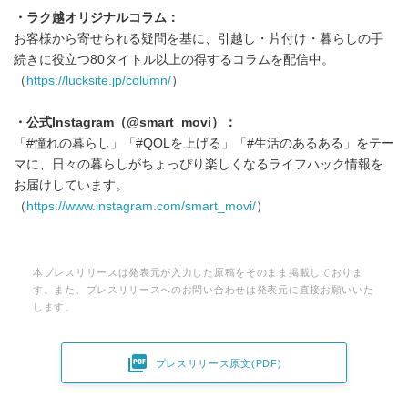
English
・ラク越オリジナルコラム：
お客様から寄せられる疑問を基に、引越し・片付け・暮らしの手
続きに役立つ80タイトル以上の得するコラムを配信中。
（
https://lucksite.jp/column/
）
・公式
Instagram
（
@smart_movi
）：
「#憧れの暮らし」「#QOLを上げる」「#生活のあるある」をテー
マに、日々の暮らしがちょっぴり楽しくなるライフハック情報を
お届けしています。
（
https://www.instagram.com/smart_movi/
）
本プレスリリースは発表元が入力した原稿をそのまま掲載しておりま
す。また、プレスリリースへのお問い合わせは発表元に直接お願いいた
します。

プレスリリース原文(PDF)