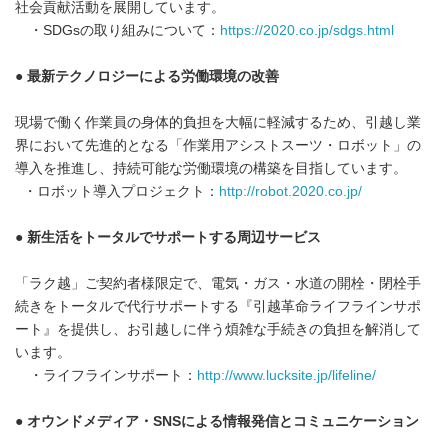
社会貢献活動を展開しています。
・SDGsの取り組みについて：
https://2020.co.jp/sdgs.html
● 最新テクノロジーによる労働環境の改善
現場で働く作業員の身体的負担を大幅に軽減するため、引越し業
界において先進的となる「作業用アシストスーツ・ロボット」の
導入を推進し、持続可能な労働環境の構築を目指しています。
・ロボット導入プロジェクト：
http://robot.2020.co.jp/
● 新生活をトータルでサポートする周辺サービス
「ラク越」ご契約者様限定で、電気・ガス・水道の開栓・閉栓手
続きをトータルで代行サポートする『引越革命ライフラインサポ
ート』を提供し、お引越しに伴う煩雑な手続きの負担を解消して
Japanese
います。
・ライフラインサポート：
http://www.lucksite.jp/lifeline/
● オウンドメディア・
SNS
による情報発信とコミュニケーション