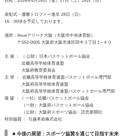
日程：2026年6月26日（金）27日（土）28日（日）
表彰式・優勝トロフィー進呈 28日（日）
16：00頃を予定しております。
場所：Asueアリーナ大阪（大阪市中央体育館）
〒552-0005 大阪府大阪市港区田中３丁目１−４０
主 催 ： （ 公財）日本バスケットボール協会
近畿高等学校体育連盟
大阪府教育委員会
主 管 ： 近畿高等学校体育連盟バスケットボール専門部
大阪府高等学校体育連盟
大阪府高等学校体育連盟バスケットボール専門部
後 援 ：（ 一社）近畿バスケットボール協会
（一財）大阪府バスケットボール協会
（公財）大阪府スポーツ協会・読売新聞社
特別協賛 ： 引越革命株式会社
■
今後の展望：スポーツ協賛を通じて目指す未来