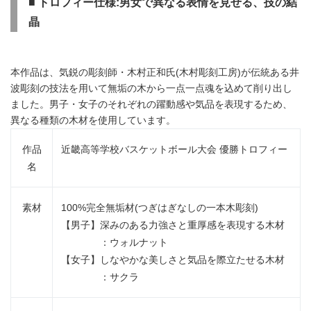
■ トロフィー仕様:男女で異なる表情を見せる、技の結
晶
本作品は、気鋭の彫刻師・木村正和氏(木村彫刻工房)が伝統ある井
波彫刻の技法を用いて無垢の木から一点一点魂を込めて削り出し
ました。男子・女子のそれぞれの躍動感や気品を表現するため、
異なる種類の木材を使用しています。
作品
近畿高等学校バスケットボール大会 優勝トロフィー
名
素材
100%完全無垢材(つぎはぎなしの一本木彫刻)
【男子】深みのある力強さと重厚感を表現する木材
：ウォルナット
【女子】しなやかな美しさと気品を際立たせる木材
：サクラ