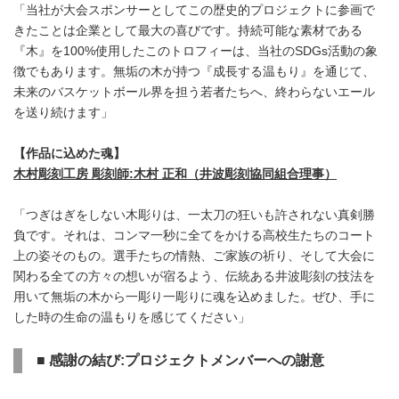
「当社が大会スポンサーとしてこの歴史的プロジェクトに参画で
きたことは企業として最大の喜びです。持続可能な素材である
『木』を100%使用したこのトロフィーは、当社のSDGs活動の象
徴でもあります。無垢の木が持つ『成長する温もり』を通じて、
未来のバスケットボール界を担う若者たちへ、終わらないエール
を送り続けます」
【作品に込めた魂】
木村彫刻工房 彫刻師
:
木村 正和
（井波彫刻協同組合理事）
「つぎはぎをしない木彫りは、一太刀の狂いも許されない真剣勝
負です。それは、コンマ一秒に全てをかける高校生たちのコート
上の姿そのもの。選手たちの情熱、ご家族の祈り、そして大会に
関わる全ての方々の想いが宿るよう、伝統ある井波彫刻の技法を
用いて無垢の木から一彫り一彫りに魂を込めました。ぜひ、手に
した時の生命の温もりを感じてください」
■
感謝の結び
:
プロジェクトメンバーへの謝意