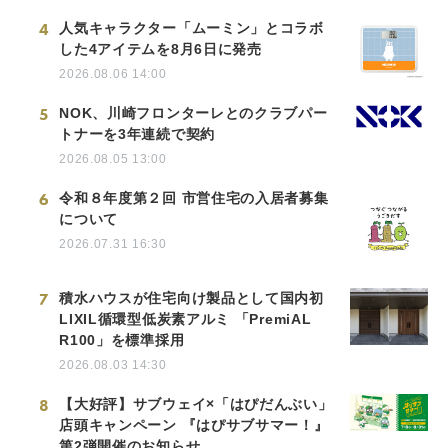
4
人気キャラクター「ムーミン」とコラボ
した4アイテムを8月6日に発売
2026.08.06 14:00
5
NOK、川崎フロンターレとのクラブパー
トナーを3年連続で契約
2026.08.05 13:00
6
令和８年度第２回 市営住宅の入居者募集
について
2026.07.31 16:30
7
積水ハウスが住宅向け製品として国内初
LIXIL循環型低炭素アルミ 「PremiAL
R100」を標準採用
2026.08.03 14:30
8
【大好評】サブウェイ×「はぴだんぶい」
店頭キャンペーン 『はぴサブサマー！』
第2弾開催のお知らせ