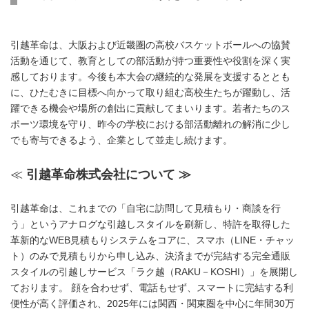
引越革命は、大阪および近畿圏の高校バスケットボールへの協賛
活動を通じて、教育としての部活動が持つ重要性や役割を深く実
感しております。今後も本大会の継続的な発展を支援するととも
に、ひたむきに目標へ向かって取り組む高校生たちが躍動し、活
躍できる機会や場所の創出に貢献してまいります。若者たちのス
ポーツ環境を守り、昨今の学校における部活動離れの解消に少し
でも寄与できるよう、企業として並走し続けます。
≪
引越革命株式会社について ≫
引越革命は、これまでの「自宅に訪問して見積もり・商談を行
う」というアナログな引越しスタイルを刷新し、特許を取得した
革新的なWEB見積もりシステムをコアに、スマホ（LINE・チャッ
ト）のみで見積もりから申し込み、決済までが完結する完全通販
スタイルの引越しサービス「ラク越（RAKU－KOSHI）」を展開し
ております。 顔を合わせず、電話もせず、スマートに完結する利
便性が高く評価され、2025年には関西・関東圏を中心に年間30万