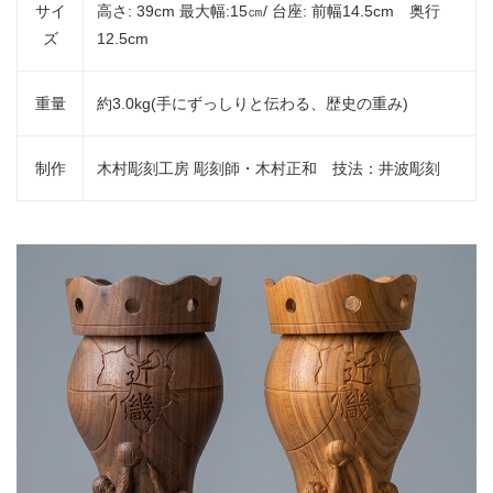
サイ
高さ: 39cm 最大幅:15㎝/ 台座: 前幅14.5cm 奥行
ズ
12.5cm
重量
約3.0kg(手にずっしりと伝わる、歴史の重み)
制作
木村彫刻工房 彫刻師・木村正和 技法：井波彫刻