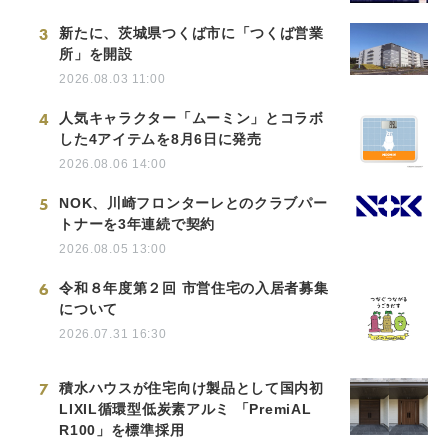
3
新たに、茨城県つくば市に「つくば営業
所」を開設
2026.08.03 11:00
4
人気キャラクター「ムーミン」とコラボ
した4アイテムを8月6日に発売
2026.08.06 14:00
5
NOK、川崎フロンターレとのクラブパー
トナーを3年連続で契約
2026.08.05 13:00
6
令和８年度第２回 市営住宅の入居者募集
について
2026.07.31 16:30
7
積水ハウスが住宅向け製品として国内初
LIXIL循環型低炭素アルミ 「PremiAL
R100」を標準採用