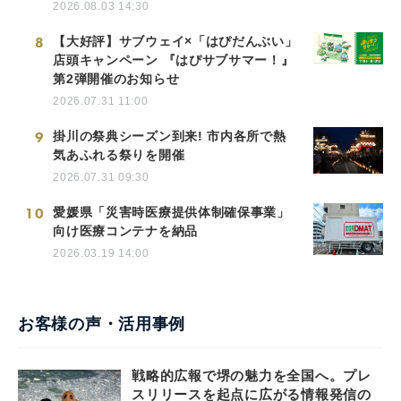
2026.08.03 14:30
8
【大好評】サブウェイ×「はぴだんぶい」
店頭キャンペーン 『はぴサブサマー！』
第2弾開催のお知らせ
2026.07.31 11:00
9
掛川の祭典シーズン到来! 市内各所で熱
気あふれる祭りを開催
2026.07.31 09:30
10
愛媛県「災害時医療提供体制確保事業」
向け医療コンテナを納品
2026.03.19 14:00
お客様の声・活用事例
戦略的広報で堺の魅力を全国へ。プレ
スリリースを起点に広がる情報発信の