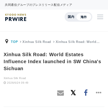
共同通信グループのプレスリリース配信メディア
KYODO NEWS
国内
海外
PRWIRE
TOP
Xinhua Silk Road
Xinhua Silk Road: World…
Xinhua Silk Road: World Estates
Influence Index launched in SW China's
Sichuan
Xinhua Silk Road
2026/6/24 09:49