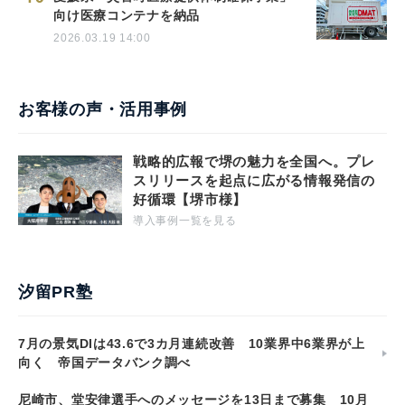
向け医療コンテナを納品
2026.03.19 14:00
お客様の声・活用事例
戦略的広報で堺の魅力を全国へ。プレ
スリリースを起点に広がる情報発信の
好循環【堺市様】
導入事例一覧を見る
汐留PR塾
7月の景気DIは43.6で3カ月連続改善 10業界中6業界が上
向く 帝国データバンク調べ
尼崎市、堂安律選手へのメッセージを13日まで募集 10月