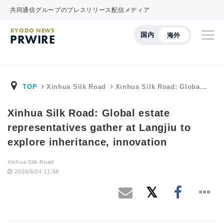
共同通信グループのプレスリリース配信メディア
KYODO NEWS
国内
海外
PRWIRE
TOP
Xinhua Silk Road
Xinhua Silk Road: Globa…
Xinhua Silk Road: Global estate
representatives gather at Langjiu to
explore inheritance, innovation
Xinhua Silk Road
2026/6/24 11:58