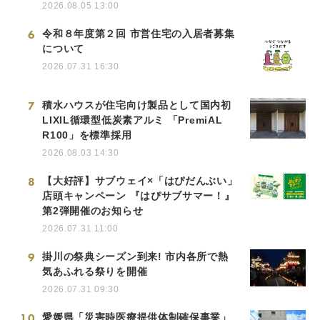
2026.08.05 13:00
6
令和８年度第２回 市営住宅の入居者募集
について
2026.07.31 16:30
7
積水ハウスが住宅向け製品として国内初
LIXIL循環型低炭素アルミ 「PremiAL
R100」を標準採用
2026.08.03 14:30
8
【大好評】サブウェイ×「はぴだんぶい」
店頭キャンペーン 『はぴサブサマー！』
第2弾開催のお知らせ
2026.07.31 11:00
9
掛川の祭典シーズン到来! 市内各所で熱
気あふれる祭りを開催
2026.07.31 09:30
10
愛媛県「災害時医療提供体制確保事業」