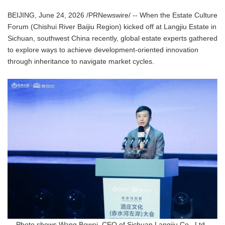
BEIJING, June 24, 2026 /PRNewswire/ -- When the Estate Culture
Forum (Chishui River Baijiu Region) kicked off at Langjiu Estate in
Sichuan, southwest China recently, global estate experts gathered
to explore ways to achieve development-oriented innovation
through inheritance to navigate market cycles.
Photo shows Wang Bowei, CEO of Sichuan Langjiu Co., Ltd.,