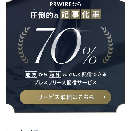
Japanese
English