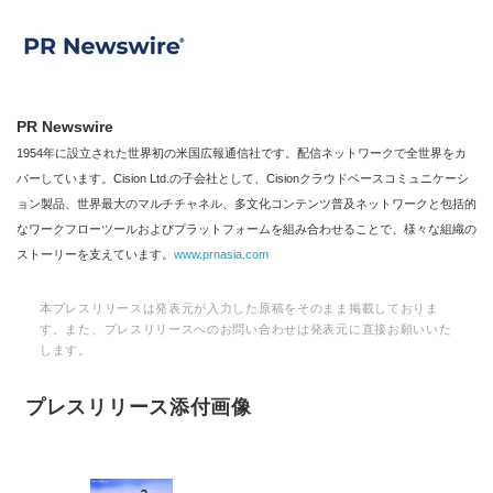
PR Newswire
1954年に設立された世界初の米国広報通信社です。配信ネットワークで全世界をカ
バーしています。Cision Ltd.の子会社として、Cisionクラウドベースコミュニケーシ
ョン製品、世界最大のマルチチャネル、多文化コンテンツ普及ネットワークと包括的
なワークフローツールおよびプラットフォームを組み合わせることで、様々な組織の
ストーリーを支えています。
www.prnasia.com
本プレスリリースは発表元が入力した原稿をそのまま掲載しておりま
す。また、プレスリリースへのお問い合わせは発表元に直接お願いいた
します。
プレスリリース添付画像