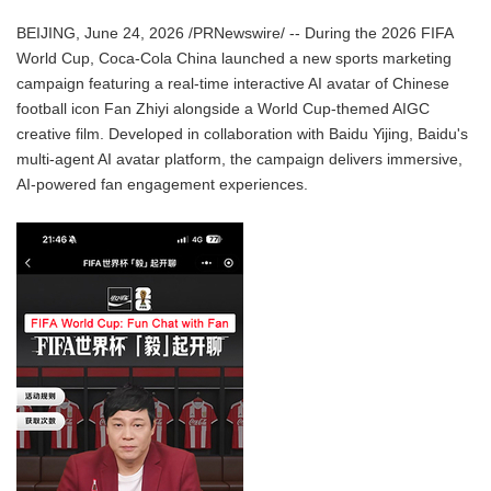
BEIJING, June 24, 2026 /PRNewswire/ -- During the 2026 FIFA
World Cup, Coca-Cola China launched a new sports marketing
campaign featuring a real-time interactive AI avatar of Chinese
football icon Fan Zhiyi alongside a World Cup-themed AIGC
creative film. Developed in collaboration with Baidu Yijing, Baidu's
multi-agent AI avatar platform, the campaign delivers immersive,
AI-powered fan engagement experiences.