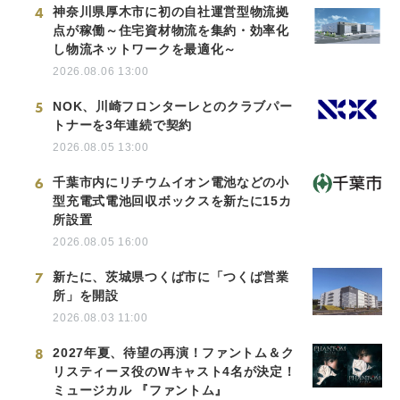
4
神奈川県厚木市に初の自社運営型物流拠
点が稼働～住宅資材物流を集約・効率化
し物流ネットワークを最適化～
2026.08.06 13:00
5
NOK、川崎フロンターレとのクラブパー
トナーを3年連続で契約
2026.08.05 13:00
6
千葉市内にリチウムイオン電池などの小
型充電式電池回収ボックスを新たに15カ
所設置
2026.08.05 16:00
7
新たに、茨城県つくば市に「つくば営業
所」を開設
2026.08.03 11:00
8
2027年夏、待望の再演！ファントム＆ク
リスティーヌ役のWキャスト4名が決定！
ミュージカル 『ファントム』