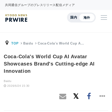
共同通信グループのプレスリリース配信メディア
KYODO NEWS
国内
海外
PRWIRE
TOP
Baidu
Coca-Cola's World Cup A…
Coca-Cola's World Cup AI Avatar
Showcases Brand's Cutting-edge AI
Innovation
Baidu
2026/6/24 15:30