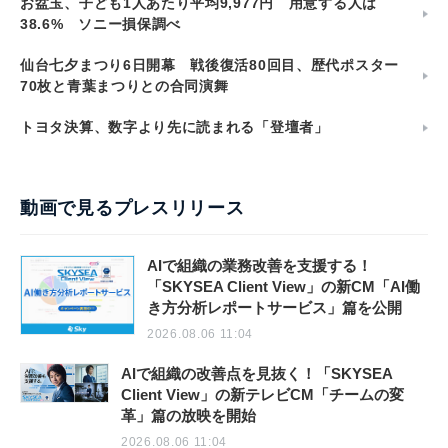
お盆玉、子ども1人あたり平均9,977円 用意する人は
38.6% ソニー損保調べ
仙台七夕まつり6日開幕 戦後復活80回目、歴代ポスター
70枚と青葉まつりとの合同演舞
トヨタ決算、数字より先に読まれる「登壇者」
動画で見るプレスリリース
AIで組織の業務改善を支援する！
「SKYSEA Client View」の新CM「AI働
き方分析レポートサービス」篇を公開
2026.08.06 11:04
AIで組織の改善点を見抜く！「SKYSEA
Client View」の新テレビCM「チームの変
革」篇の放映を開始
2026.08.06 11:04