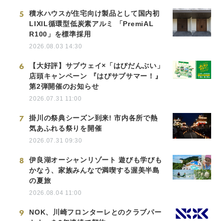
5
積水ハウスが住宅向け製品として国内初
LIXIL循環型低炭素アルミ 「PremiAL
R100」を標準採用
2026.08.03 14:30
6
【大好評】サブウェイ×「はぴだんぶい」
店頭キャンペーン 『はぴサブサマー！』
第2弾開催のお知らせ
2026.07.31 11:00
7
掛川の祭典シーズン到来! 市内各所で熱
気あふれる祭りを開催
2026.07.31 09:30
8
伊良湖オーシャンリゾート 遊びも学びも
かなう、家族みんなで満喫する渥美半島
の夏旅
2026.08.04 11:00
9
NOK、川崎フロンターレとのクラブパー