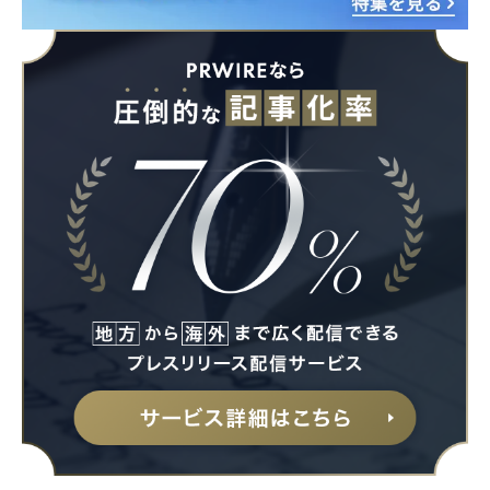
Japanese
English