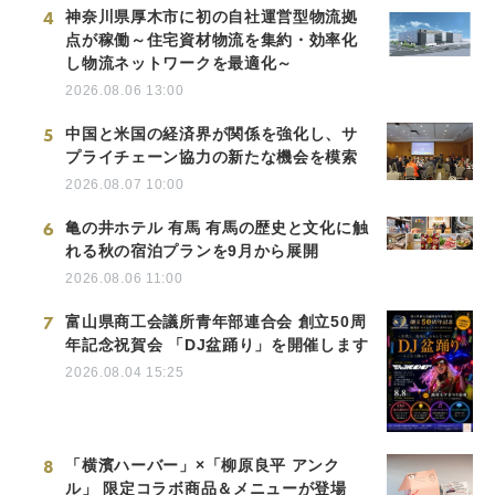
4
神奈川県厚木市に初の自社運営型物流拠
点が稼働～住宅資材物流を集約・効率化
し物流ネットワークを最適化～
2026.08.06 13:00
5
中国と米国の経済界が関係を強化し、サ
プライチェーン協力の新たな機会を模索
2026.08.07 10:00
6
亀の井ホテル 有馬 有馬の歴史と文化に触
れる秋の宿泊プランを9月から展開
2026.08.06 11:00
7
富山県商工会議所青年部連合会 創立50周
年記念祝賀会 「DJ盆踊り」を開催します
2026.08.04 15:25
8
「横濱ハーバー」×「柳原良平 アンク
ル」 限定コラボ商品＆メニューが登場