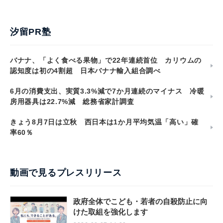
汐留PR塾
バナナ、「よく食べる果物」で22年連続首位 カリウムの
認知度は初の4割超 日本バナナ輸入組合調べ
6月の消費支出、実質3.3%減で7か月連続のマイナス 冷暖
房用器具は22.7%減 総務省家計調査
きょう8月7日は立秋 西日本は1か月平均気温「高い」確
率60％
動画で見るプレスリリース
政府全体でこども・若者の自殺防止に向
けた取組を強化します