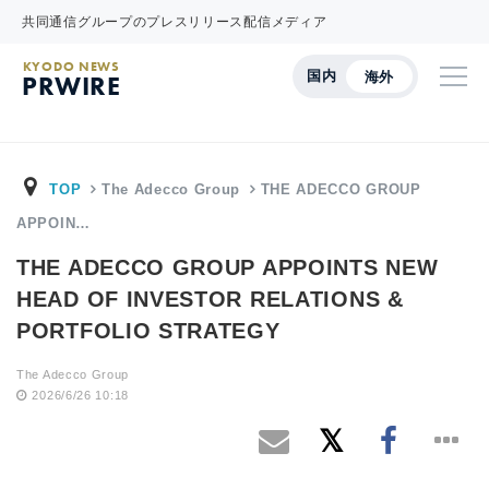
共同通信グループのプレスリリース配信メディア
KYODO NEWS
国内
海外
PRWIRE
TOP
The Adecco Group
THE ADECCO GROUP
APPOIN…
THE ADECCO GROUP APPOINTS NEW
HEAD OF INVESTOR RELATIONS &
PORTFOLIO STRATEGY
The Adecco Group
2026/6/26 10:18