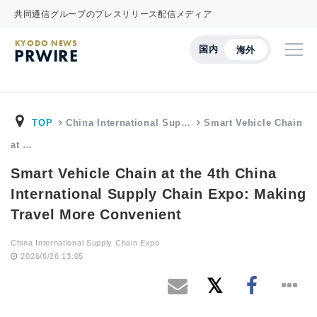
共同通信グループのプレスリリース配信メディア
KYODO NEWS
国内
海外
PRWIRE
TOP
China International Sup…
Smart Vehicle Chain
at …
Smart Vehicle Chain at the 4th China
International Supply Chain Expo: Making
Travel More Convenient
China International Supply Chain Expo
2026/6/26 13:05