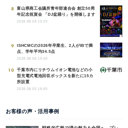
8
富山県商工会議所青年部連合会 創立50周
年記念祝賀会 「DJ盆踊り」を開催します
2026.08.04 15:25
9
ISHCMCの2026年卒業生、2人がIBで満
点、学年平均34.5点
2026.08.06 15:40
10
千葉市内にリチウムイオン電池などの小
型充電式電池回収ボックスを新たに15カ
所設置
2026.08.05 16:00
お客様の声・活用事例
戦略的広報で堺の魅力を全国へ。プレ