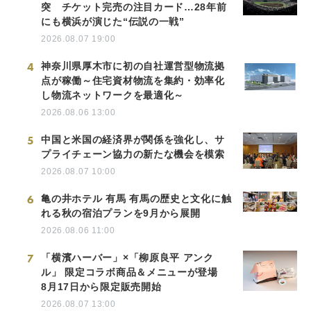
突 チケット完売の注目カード…28年前
にも横浜が演じた“伝説の一戦”
2026.08.07 19:00
4
神奈川県厚木市に初の自社運営型物流拠
点が稼働～住宅資材物流を集約・効率化
し物流ネットワークを最適化～
2026.08.06 13:00
5
中国と米国の経済界が関係を強化し、サ
プライチェーン協力の新たな機会を模索
2026.08.07 10:00
6
亀の井ホテル 有馬 有馬の歴史と文化に触
れる秋の宿泊プランを9月から展開
2026.08.06 11:00
7
「横濱ハーバー」×「柳原良平 アンク
ル」 限定コラボ商品＆メニューが登場
8月17日から限定販売開始
2026.08.07 13:00