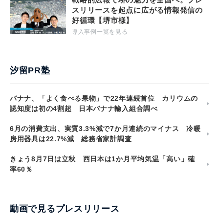
スリリースを起点に広がる情報発信の
好循環【堺市様】
導入事例一覧を見る
汐留PR塾
バナナ、「よく食べる果物」で22年連続首位 カリウムの
認知度は初の4割超 日本バナナ輸入組合調べ
6月の消費支出、実質3.3%減で7か月連続のマイナス 冷暖
房用器具は22.7%減 総務省家計調査
きょう8月7日は立秋 西日本は1か月平均気温「高い」確
率60％
動画で見るプレスリリース