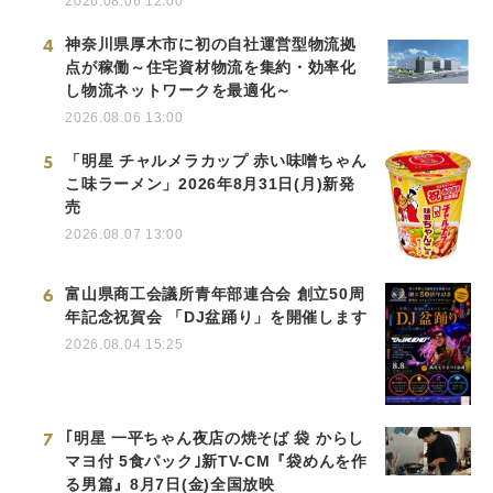
2026.08.06 12:00
4
神奈川県厚木市に初の自社運営型物流拠
点が稼働～住宅資材物流を集約・効率化
し物流ネットワークを最適化～
2026.08.06 13:00
5
「明星 チャルメラカップ 赤い味噌ちゃん
こ味ラーメン」2026年8月31日(月)新発
売
2026.08.07 13:00
6
富山県商工会議所青年部連合会 創立50周
年記念祝賀会 「DJ盆踊り」を開催します
2026.08.04 15:25
7
｢明星 一平ちゃん夜店の焼そば 袋 からし
マヨ付 5食パック｣新TV-CM『袋めんを作
る男篇』8月7日(金)全国放映