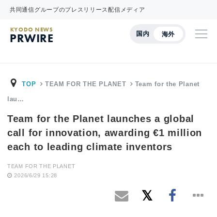
共同通信グループのプレスリリース配信メディア
KYODO NEWS
国内
海外
PRWIRE
TOP
TEAM FOR THE PLANET
Team for the Planet
lau…
Team for the Planet launches a global
call for innovation, awarding €1 million
each to leading climate inventors
TEAM FOR THE PLANET
2026/6/29 15:28