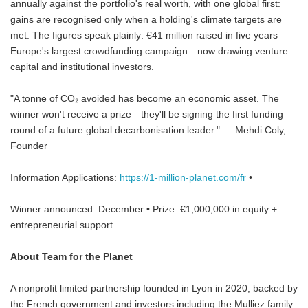
annually against the portfolio's real worth, with one global first:
gains are recognised only when a holding's climate targets are
met. The figures speak plainly: €41 million raised in five years—
Europe's largest crowdfunding campaign—now drawing venture
capital and institutional investors.
"A tonne of CO₂ avoided has become an economic asset. The
winner won't receive a prize—they'll be signing the first funding
round of a future global decarbonisation leader." — Mehdi Coly,
Founder
Information Applications:
https://1-million-planet.com/fr
•
Winner announced: December • Prize: €1,000,000 in equity +
entrepreneurial support
About Team for the Planet
A nonprofit limited partnership founded in Lyon in 2020, backed by
the French government and investors including the Mulliez family