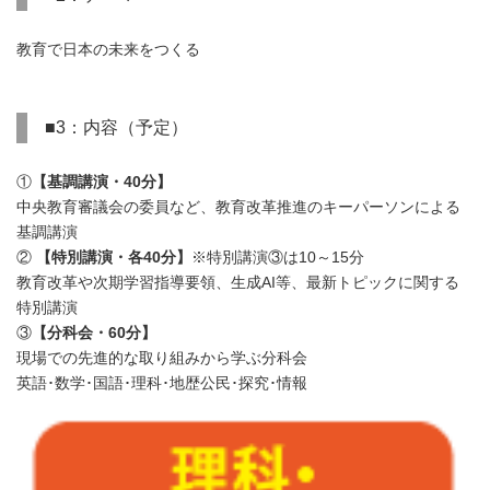
教育で日本の未来をつくる
■3：内容（予定）
①
【基調講演・
40
分】
中央教育審議会の委員など、教育改革推進のキーパーソンによる
基調講演
②
【特別講演・各
40
分】
※特別講演③は10～15分
教育改革や次期学習指導要領、生成AI等、最新トピックに関する
特別講演
③
【分科会・
60
分】
現場での先進的な取り組みから学ぶ分科会
英語･数学･国語･理科･地歴公民･探究･情報