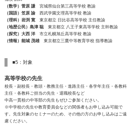
（数学）
菅原 謙
宮城県仙台第三高等学校 教諭
（国語）
笠原 諭
西武学園文理高等学校 教諭
（理科）
岩渕 寛
東京都立 日比谷高等学校 主任教諭
（地歴公民）
島津 聡
東京都立 八王子東高等学校 主幹教諭
（探究）
大西 洋
市立札幌旭丘高等学校 教諭
（情報）
能城 茂雄
東京都立三鷹中等教育学校 指導教諭
■5：対象
高等学校の先生
校長・副校長・教頭・教務主任・進路主任・各学年主任・各教科
主任・各教科ご担当の先生・退職校長など
中高一貫校の中等部の先生もぜひご参加ください。
※中学校の先生や教育委員会などの関係者もお申し込み可能で
す。先生対象のセミナーのため、その他の方のお申し込みはご遠
慮ください。