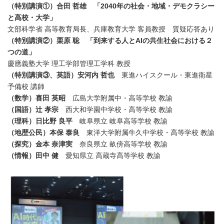
（特別講演①）
合田 哲雄 「
2040
年の社会・地域・デモクラシー
と高校・大学」
文部科学省 高等教育局長、兵庫教育大学 客員教授 質疑応答あり
（特別講演②）
栗原 聡
「到来する人と
AI
の共生社会における２
つの道」
慶應義塾大学 理工学部管理工学科 教授
（特別講演③、英語）
安河内 哲也
東進ハイスクール・東進衛星
予備校 講師
（数学）
喜田 英昭
広島大学附属中・高等学校 教諭
（国語）
辻 孝宗
西大和学園中学校・高等学校 教諭
（理科）
日比野 良平
岐阜県立 岐阜高等学校 教諭
（地歴公民）
本保 泰良
東洋大学附属牛久中学校・高等学校 教諭
（探究）
金本 奈津実
奈良県立 畝傍高等学校 教諭
（情報）
田中 健
愛知県立 高蔵寺高等学校 教諭