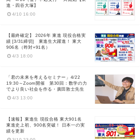
進・四谷大塚】
4/10 16:00
【最終確定】 2026年 東進 現役合格実
績 [3/31締切] 東進生大躍進！ 東大
906名（昨対+91名）
4/3 18:00
「君の未来を考えるセミナー」4/22
19:30～Zoom開催 第30回：数学の力
でより良い社会を作る・廣田敦士先生
4/3 13:00
【速報】東進生 現役合格 東大901名
東進史上初、900名突破！ 日本一の実
績を更新
3/10 23:00