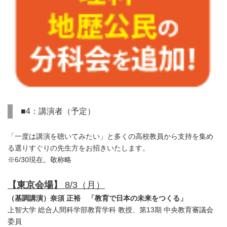
■4：講演者（予定）
「一度は講演を聴いてみたい」と多くの高校教員から支持を集め
る選りすぐりの先生方をお招きいたします。
※6/30現在。敬称略
【東京会場】
8/3（月）
（基調講演）
奈須 正裕
「教育で日本の未来をつくる」
上智大学 総合人間科学部教育学科 教授、第13期 中央教育審議会
委員