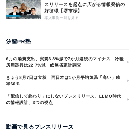
スリリースを起点に広がる情報発信の
好循環【堺市様】
導入事例一覧を見る
汐留PR塾
6月の消費支出、実質3.3%減で7か月連続のマイナス 冷暖
房用器具は22.7%減 総務省家計調査
きょう8月7日は立秋 西日本は1か月平均気温「高い」確
率60％
「配信して終わり」にしないプレスリリース。LLMO時代
の情報設計、3つの視点
動画で見るプレスリリース