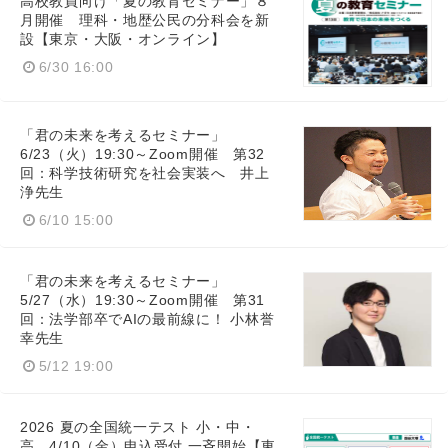
高校教員向け「夏の教育セミナー」８
月開催 理科・地歴公民の分科会を新
設【東京・大阪・オンライン】
6/30 16:00
「君の未来を考えるセミナー」
6/23（火）19:30～Zoom開催 第32
回：科学技術研究を社会実装へ 井上
浄先生
6/10 15:00
「君の未来を考えるセミナー」
5/27（水）19:30～Zoom開催 第31
回：法学部卒でAIの最前線に！ 小林誉
幸先生
5/12 19:00
2026 夏の全国統一テスト 小・中・
高 4/10（金）申込受付 一斉開始【東