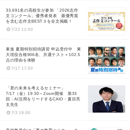
33,691名の高校生が参加 「2026志作
文コンクール」優秀者発表 最優秀賞
を含む志作文BEST３を全文掲載！
7/22 12:00
東進 夏期特別招待講習 申込受付中 東
大現役合格906名、共通テスト＋102.5
点の理由を体験
7/17 17:00
「君の未来を考えるセミナー」
7/17（金）19:30～Zoom開催 第33
回：AI活用をリードするCAIO・夏目亮
太先生
7/3 18:00