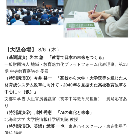
【大阪会場】
8/6（木）
（基調講演）
岩本 悠
「教育で日本の未来をつくる」
一般財団法人 地域・教育魅力化プラットフォーム代表理事、第13
期 中央教育審議会 委員
（特別講演①）
今井 裕一 「高校から大学・大学院等を通じた人
材育成システム改革に向けて～
2040
年を見据えた高校教育改革を
中心に～（仮）」
文部科学省 大臣官房審議官（初等中等教育局担当） 質疑応答あ
り
（特別講演②）
川村 秀憲 「
AI
の進化と未来」
北海道大学 大学院情報科学研究院 教授
（特別講演③、英語）
武藤 一也
東進ハイスクール・東進衛星予
備校 講師