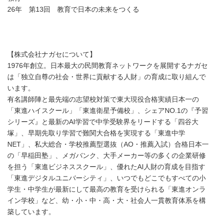
26年 第13回 教育で日本の未来をつくる
【株式会社ナガセについて】
1976年創立。日本最大の民間教育ネットワークを展開するナガセ
は「独立自尊の社会・世界に貢献する人財」の育成に取り組んで
います。
有名講師陣と最先端の志望校対策で東大現役合格実績日本一の
「東進ハイスクール」「東進衛星予備校」、シェアNO.1の『予習
シリーズ』と最新のAI学習で中学受験界をリードする「四谷大
塚」、早期先取り学習で難関大合格を実現する「東進中学
NET」、私大総合・学校推薦型選抜（AO・推薦入試）合格日本一
の「早稲田塾」、メガバンク、大手メーカー等の多くの企業研修
を担う「東進ビジネススクール」、優れたAI人財の育成を目指す
「東進デジタルユニバーシティ」、いつでもどこでもすべての小
学生・中学生が最新にして最高の教育を受けられる「東進オンラ
イン学校」など、幼・小・中・高・大・社会人一貫教育体系を構
築しています。