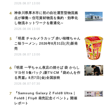
2026.08.07 13:00
4
神奈川県厚木市に初の自社運営型物流拠
点が稼働～住宅資材物流を集約・効率化
し物流ネットワークを最適化～
2026.08.06 13:00
5
「明星 チャルメラカップ 赤い味噌ちゃん
こ味ラーメン」2026年8月31日(月)新発
売
2026.08.07 13:00
6
｢明星 一平ちゃん夜店の焼そば 袋 からし
マヨ付 5食パック｣新TV-CM『袋めんを作
る男篇』8月7日(金)全国放映
2026.08.07 07:30
7
『Samsung Galaxy Z Fold8 Ultra｜
Fold8｜Flip8 発売記念イベント』開催
レポート