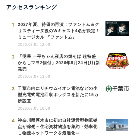
アクセスランキング
1
2027年夏、待望の再演！ファントム＆ク
リスティーヌ役のWキャスト4名が決定！
ミュージカル 『ファントム』
2026.08.06 12:00
2
「明星 一平ちゃん夜店の焼そば 超特盛
からしマヨ2個付」2026年8月24日(月)新
発売
2026.08.07 13:00
3
千葉市内にリチウムイオン電池などの小
型充電式電池回収ボックスを新たに15カ
所設置
2026.08.05 16:00
4
神奈川県厚木市に初の自社運営型物流拠
点が稼働～住宅資材物流を集約・効率化
し物流ネットワークを最適化～