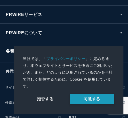
PRWIREサービス
PRWIREについて
各種お問い合わせ
当社では、「
プライバシーポリシー
」に定める通
り、本ウェブサイトとサービスを快適にご利用いた
共同通信社グループ
だき、また、どのように活用されているのかを当社
で詳しく把握するために、Cookie を使用していま
す。
サイトポリシー
プライバシーポリシー
同意する
拒否する
外部送信ポリシー
プレスリリース取扱基準
運営会社
RSS