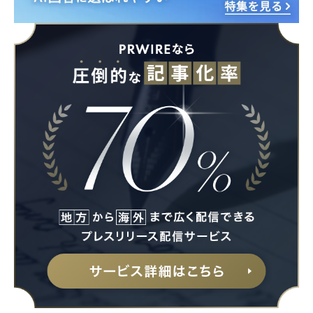
Japanese
English