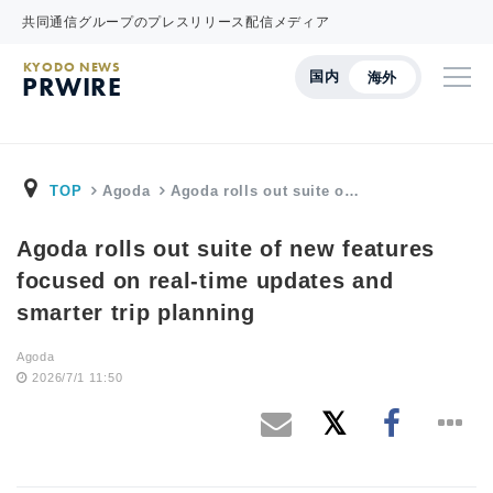
共同通信グループのプレスリリース配信メディア
KYODO NEWS
国内
海外
PRWIRE
TOP
Agoda
Agoda rolls out suite o…
Agoda rolls out suite of new features
focused on real-time updates and
smarter trip planning
Agoda
2026/7/1 11:50