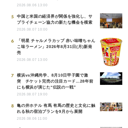
2026.08.06 13:00
5
中国と米国の経済界が関係を強化し、サ
プライチェーン協力の新たな機会を模索
2026.08.07 10:00
6
「明星 チャルメラカップ 赤い味噌ちゃん
こ味ラーメン」2026年8月31日(月)新発
売
2026.08.07 13:00
7
横浜vs沖縄尚学、8月10日甲子園で激
突 チケット完売の注目カード…28年前
にも横浜が演じた“伝説の一戦”
2026.08.07 19:00
8
亀の井ホテル 有馬 有馬の歴史と文化に触
れる秋の宿泊プランを9月から展開
2026.08.06 11:00