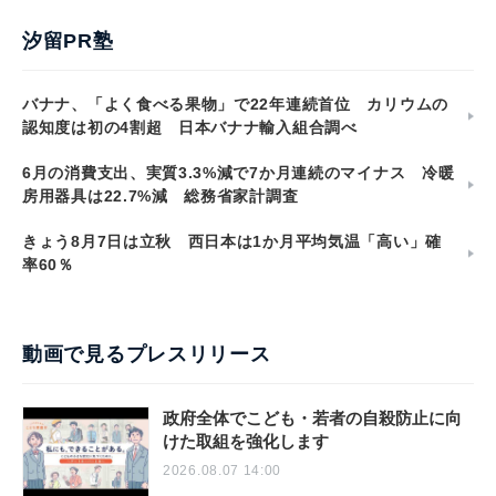
汐留PR塾
バナナ、「よく食べる果物」で22年連続首位 カリウムの
認知度は初の4割超 日本バナナ輸入組合調べ
6月の消費支出、実質3.3%減で7か月連続のマイナス 冷暖
房用器具は22.7%減 総務省家計調査
きょう8月7日は立秋 西日本は1か月平均気温「高い」確
率60％
動画で見るプレスリリース
政府全体でこども・若者の自殺防止に向
けた取組を強化します
2026.08.07 14:00