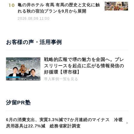
10
亀の井ホテル 有馬 有馬の歴史と文化に触
れる秋の宿泊プランを9月から展開
2026.08.06 11:00
お客様の声・活用事例
戦略的広報で堺の魅力を全国へ。プレ
スリリースを起点に広がる情報発信の
好循環【堺市様】
導入事例一覧を見る
汐留PR塾
6月の消費支出、実質3.3%減で7か月連続のマイナス 冷暖
房用器具は22.7%減 総務省家計調査