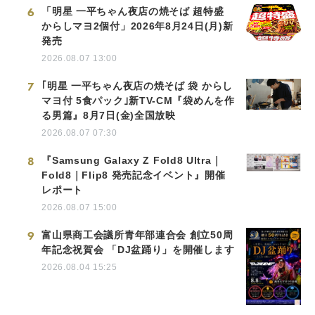
6
「明星 一平ちゃん夜店の焼そば 超特盛
からしマヨ2個付」2026年8月24日(月)新
発売
2026.08.07 13:00
7
｢明星 一平ちゃん夜店の焼そば 袋 からし
マヨ付 5食パック｣新TV-CM『袋めんを作
る男篇』8月7日(金)全国放映
2026.08.07 07:30
8
『Samsung Galaxy Z Fold8 Ultra｜
Fold8｜Flip8 発売記念イベント』開催
レポート
2026.08.07 15:00
9
富山県商工会議所青年部連合会 創立50周
年記念祝賀会 「DJ盆踊り」を開催します
2026.08.04 15:25