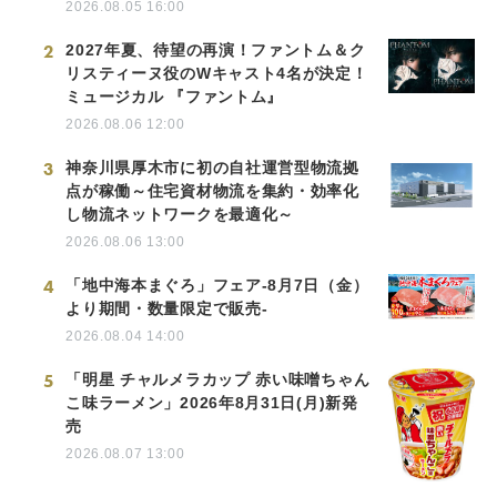
2026.08.05 16:00
2
2027年夏、待望の再演！ファントム＆ク
リスティーヌ役のWキャスト4名が決定！
ミュージカル 『ファントム』
2026.08.06 12:00
3
神奈川県厚木市に初の自社運営型物流拠
点が稼働～住宅資材物流を集約・効率化
し物流ネットワークを最適化～
2026.08.06 13:00
4
「地中海本まぐろ」フェア-8月7日（金）
より期間・数量限定で販売-
2026.08.04 14:00
5
「明星 チャルメラカップ 赤い味噌ちゃん
こ味ラーメン」2026年8月31日(月)新発
売
2026.08.07 13:00