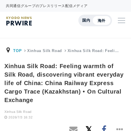
共同通信グループのプレスリリース配信メディア
KYODO NEWS
国内
海外
PRWIRE
TOP
Xinhua Silk Road
Xinhua Silk Road: Feeli…
Xinhua Silk Road: Feeling warmth of
Silk Road, discovering vibrant everyday
life of China: China Railway Express
Cargo Trace (Kazakhstan) • On Cultural
Exchange
Xinhua Silk Road
2026/7/3 16:32