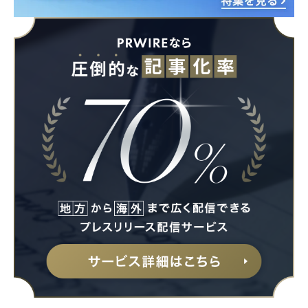
Japanese
English