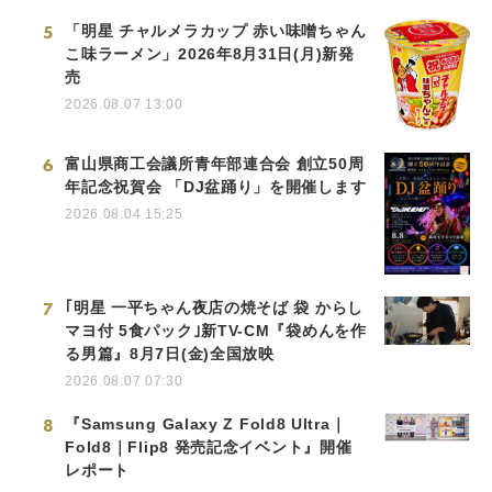
5
「明星 チャルメラカップ 赤い味噌ちゃん
こ味ラーメン」2026年8月31日(月)新発
売
2026.08.07 13:00
6
富山県商工会議所青年部連合会 創立50周
年記念祝賀会 「DJ盆踊り」を開催します
2026.08.04 15:25
7
｢明星 一平ちゃん夜店の焼そば 袋 からし
マヨ付 5食パック｣新TV-CM『袋めんを作
る男篇』8月7日(金)全国放映
2026.08.07 07:30
8
『Samsung Galaxy Z Fold8 Ultra｜
Fold8｜Flip8 発売記念イベント』開催
レポート