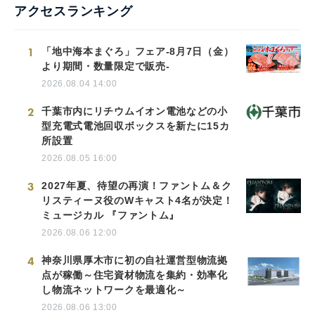
アクセスランキング
1
「地中海本まぐろ」フェア-8月7日（金）
より期間・数量限定で販売-
2026.08.04 14:00
2
千葉市内にリチウムイオン電池などの小
型充電式電池回収ボックスを新たに15カ
所設置
2026.08.05 16:00
3
2027年夏、待望の再演！ファントム＆ク
リスティーヌ役のWキャスト4名が決定！
ミュージカル 『ファントム』
2026.08.06 12:00
4
神奈川県厚木市に初の自社運営型物流拠
点が稼働～住宅資材物流を集約・効率化
し物流ネットワークを最適化～
2026.08.06 13:00