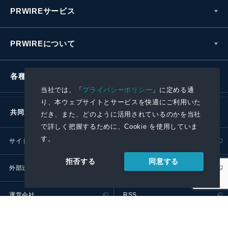
PRWIREサービス
PRWIREについて
各種お問い合わせ
当社では、「
プライバシーポリシー
」に定める通
り、本ウェブサイトとサービスを快適にご利用いた
共同通信社グループ
だき、また、どのように活用されているのかを当社
で詳しく把握するために、Cookie を使用していま
す。
サイトポリシー
プライバシーポリシー
同意する
拒否する
外部送信ポリシー
プレスリリース取扱基準
運営会社
RSS
© 2024 Kyodo News PR Wire