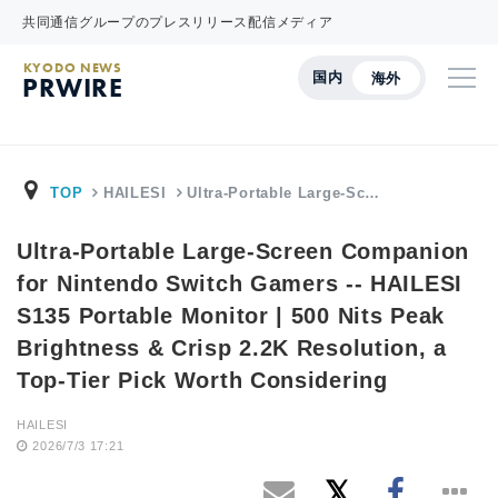
共同通信グループのプレスリリース配信メディア
KYODO NEWS
国内
海外
PRWIRE
TOP
HAILESI
Ultra-Portable Large-Sc…
Ultra-Portable Large-Screen Companion
for Nintendo Switch Gamers -- HAILESI
S135 Portable Monitor | 500 Nits Peak
Brightness & Crisp 2.2K Resolution, a
Top-Tier Pick Worth Considering
HAILESI
2026/7/3 17:21