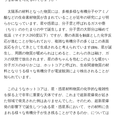
太陽系の材料となった物質には、多種多様な有機分子やアミノ
酸などの生命素材物質が含まれていることが近年の研究により明
らかになっています。星や惑星は、分子雲と呼ばれるガスや塵
（ちり）のかたまりの中で誕生します。分子雲の大部分は極めて
低温（マイナス260度以下）ですが、塵の表面を触媒とした化学反
応が進むことが知られており、複雑な有機分子の多くはこの表面
反応を介して氷として生成されると考えられています
。星が誕
(注5)
生し、周囲の物質が暖められはじめると、これらの氷は融け、ガ
スの状態で放出されます。星の赤ちゃんを包むこのような暖かい
分子ガスのゆりかごは、ホットコアと呼ばれ、生命関連物質の材
料となりうる様々な有機分子が電波観測により検出されることが
知られています。
このようなホットコアは、星・惑星材料物質の化学的な複雑性
を探る上で非常に重要な天体ですが、これまで超新星爆発が起き
た領域で発見された例はありませんでした。そのため、超新星爆
発の影響下で誕生しつつある星・惑星系において、その材料に含
まれる様々な有機分子が生き残ることができるのか、については