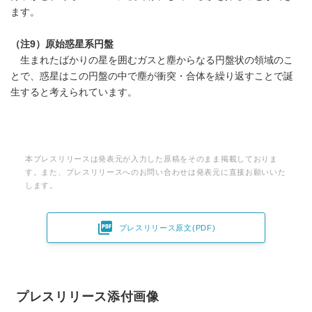
English
ます。
（注
9
）原始惑星系円盤
生まれたばかりの星を囲むガスと塵からなる円盤状の領域のこ
とで、惑星はこの円盤の中で塵が衝突・合体を繰り返すことで誕
生すると考えられています。
本プレスリリースは発表元が入力した原稿をそのまま掲載しておりま
す。また、プレスリリースへのお問い合わせは発表元に直接お願いいた
します。

プレスリリース原文(PDF)
プレスリリース添付画像