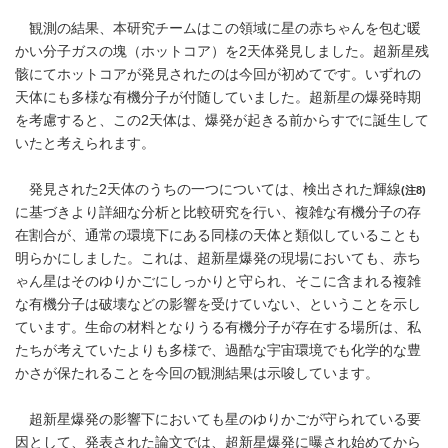
観測の結果、本研究チームはこの領域に星の赤ちゃんを包む暖
かい分子ガスの塊（ホットコア）を2天体発見しました。超新星残
骸にてホットコアが発見されたのは今回が初めてです。いずれの
天体にも多様な有機分子が付随していました。超新星の爆発時期
を考慮すると、この2天体は、爆発が起きる前からすでに誕生して
いたと考えられます。
発見された2天体のうちの一つについては、検出された輝線
(注8)
に基づきより詳細な分析と比較研究を行い、複雑な有機分子の存
在割合が、通常の環境下にある同様の天体と類似していることも
明らかにしました。これは、超新星爆発の現場においても、赤ち
ゃん星はそのゆりかごにしっかりと守られ、そこに含まれる複雑
な有機分子は破壊などの影響を受けていない、ということを示し
ています。生命の材料となりうる有機分子が存在する場所は、私
たちが考えていたよりも多様で、過酷な宇宙環境でも化学的な豊
かさが保たれることを今回の観測結果は示唆しています。
超新星爆発の影響下においても星のゆりかごが守られている要
因として、発表された論文では、超新星爆発に曝され始めてから