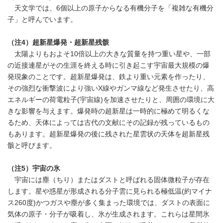
天文学では、6個以上の原子からなる有機分子を「複雑な有機分
子」と呼んでいます。
（注
4
）
超新星爆発・超新星残骸
太陽よりもおよそ10倍以上の大きな質量を持つ重い星や、一部
の近接連星がその生涯を終える時に引き起こす宇宙最大規模の爆
発現象のことです。超新星爆発は、鉄より重い元素を作ったり、
その強烈な衝撃波により強いX線やガンマ線など発生させたり、高
エネルギーの荷電粒子(宇宙線)を加速させたりと、周囲の環境に大
きな影響を与えます。爆発時の超新星は一時的に極めて明るくな
るため、天体によっては古代の文献にその記録が残っているもの
もあります。超新星爆発の後に残された星雲状の天体を超新星残
骸と呼びます。
（注
5
）宇宙の氷
宇宙には塵（ちり）またはダストと呼ばれる固体微粒子が存在
します。星や惑星が形成される分子雲に見られる極低温(約マイナ
ス260度)かつガスや塵が多く集まった環境では、ダストの表面に
気体の原子・分子が吸着し、氷が生成されます。これらは星間氷