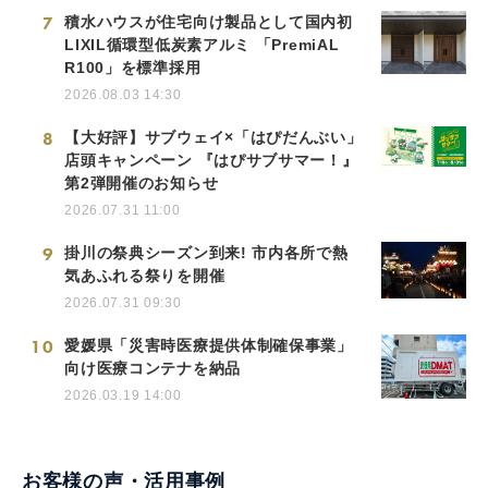
7
積水ハウスが住宅向け製品として国内初
LIXIL循環型低炭素アルミ 「PremiAL
R100」を標準採用
2026.08.03 14:30
8
【大好評】サブウェイ×「はぴだんぶい」
店頭キャンペーン 『はぴサブサマー！』
第2弾開催のお知らせ
2026.07.31 11:00
9
掛川の祭典シーズン到来! 市内各所で熱
気あふれる祭りを開催
2026.07.31 09:30
10
愛媛県「災害時医療提供体制確保事業」
向け医療コンテナを納品
2026.03.19 14:00
お客様の声・活用事例