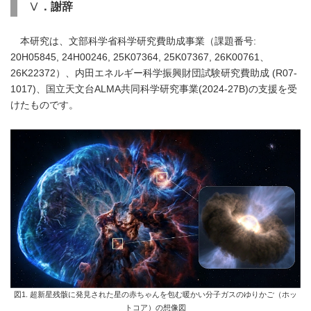
Ⅴ
．謝辞
本研究は、文部科学省科学研究費助成事業（課題番号:
20H05845, 24H00246, 25K07364, 25K07367, 26K00761、
26K22372）、内田エネルギー科学振興財団試験研究費助成 (R07-
1017)、国立天文台ALMA共同科学研究事業(2024-27B)の支援を受
けたものです。
図1. 超新星残骸に発見された星の赤ちゃんを包む暖かい分子ガスのゆりかご（ホッ
トコア）の想像図