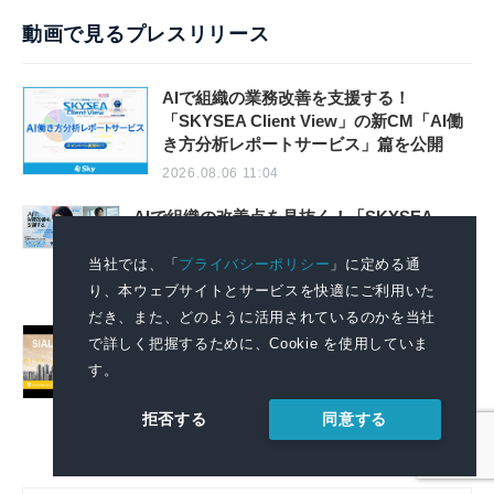
動画で見るプレスリリース
AIで組織の業務改善を支援する！
「SKYSEA Client View」の新CM「AI働
き方分析レポートサービス」篇を公開
2026.08.06 11:04
AIで組織の改善点を見抜く！「SKYSEA
Client View」の新テレビCM「チームの変
革」篇の放映を開始
当社では、「
プライバシーポリシー
」に定める通
り、本ウェブサイトとサービスを快適にご利用いた
2026.08.06 11:04
だき、また、どのように活用されているのかを当社
September 2026: SIAL Guangzhou Expands
で詳しく把握するために、Cookie を使用していま
to 4 Halls, Revealing New Cross-Channel
す。
Food Growth Opportunities
2026.08.06 09:51
同意する
拒否する