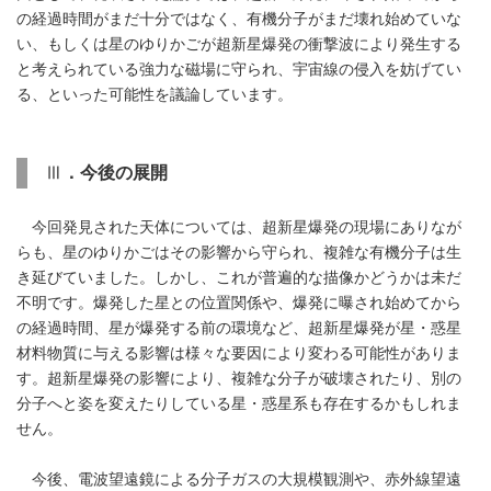
の経過時間がまだ十分ではなく、有機分子がまだ壊れ始めていな
い、もしくは星のゆりかごが超新星爆発の衝撃波により発生する
と考えられている強力な磁場に守られ、宇宙線の侵入を妨げてい
る、といった可能性を議論しています。
Ⅲ
．今後の展開
今回発見された天体については、超新星爆発の現場にありなが
らも、星のゆりかごはその影響から守られ、複雑な有機分子は生
き延びていました。しかし、これが普遍的な描像かどうかは未だ
不明です。爆発した星との位置関係や、爆発に曝され始めてから
の経過時間、星が爆発する前の環境など、超新星爆発が星・惑星
材料物質に与える影響は様々な要因により変わる可能性がありま
す。超新星爆発の影響により、複雑な分子が破壊されたり、別の
分子へと姿を変えたりしている星・惑星系も存在するかもしれま
せん。
今後、電波望遠鏡による分子ガスの大規模観測や、赤外線望遠