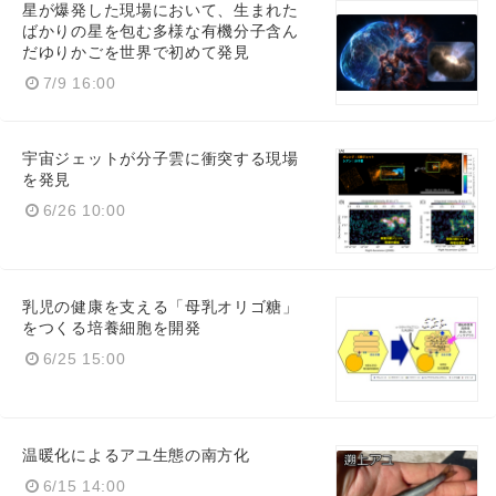
星が爆発した現場において、生まれた
ばかりの星を包む多様な有機分子含ん
だゆりかごを世界で初めて発見
7/9 16:00
宇宙ジェットが分子雲に衝突する現場
を発見
6/26 10:00
乳児の健康を支える「母乳オリゴ糖」
をつくる培養細胞を開発
6/25 15:00
温暖化によるアユ生態の南方化
6/15 14:00