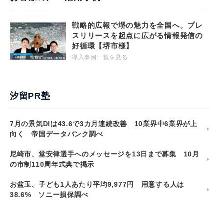
戦略的広報で堺の魅力を全国へ。プレ
スリリースを起点に広がる情報発信の
好循環【堺市様】
導入事例一覧を見る
汐留PR塾
7月の景気DIは43.6で3カ月連続改善 10業界中6業界が上
向く 帝国データバンク調べ
尼崎市、堂安律選手へのメッセージを13日まで募集 10月
の市制110周年式典で掲示
お盆玉、子ども1人あたり平均9,977円 用意する人は
38.6% ソニー損保調べ