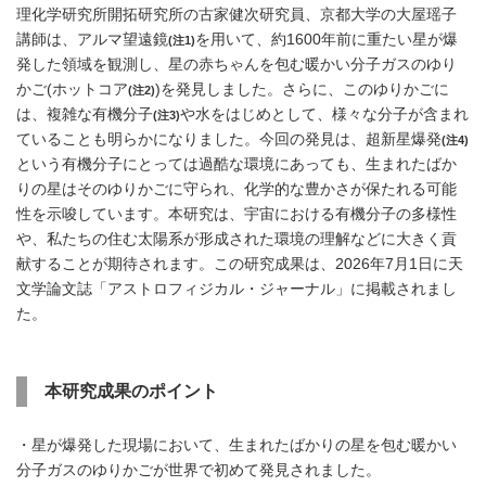
理化学研究所開拓研究所の古家健次研究員、京都大学の大屋瑶子
講師は、アルマ望遠鏡
を用いて、約1600年前に重たい星が爆
(注1)
発した領域を観測し、星の赤ちゃんを包む暖かい分子ガスのゆり
かご(ホットコア
)を発見しました。さらに、このゆりかごに
(注2)
は、複雑な有機分子
や水をはじめとして、様々な分子が含まれ
(注3)
ていることも明らかになりました。今回の発見は、超新星爆発
(注4)
という有機分子にとっては過酷な環境にあっても、生まれたばか
りの星はそのゆりかごに守られ、化学的な豊かさが保たれる可能
性を示唆しています。本研究は、宇宙における有機分子の多様性
や、私たちの住む太陽系が形成された環境の理解などに大きく貢
献することが期待されます。この研究成果は、2026年7月1日に天
文学論文誌「アストロフィジカル・ジャーナル」に掲載されまし
た。
本研究成果のポイント
・星が爆発した現場において、生まれたばかりの星を包む暖かい
分子ガスのゆりかごが世界で初めて発見されました。