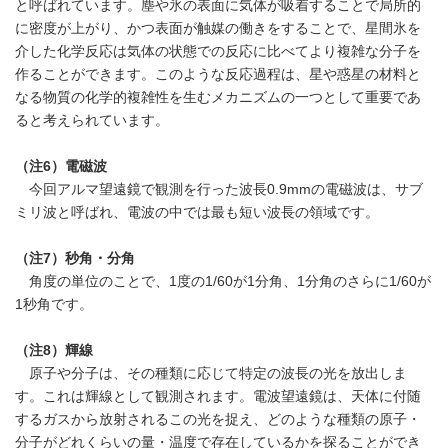
と呼ばれています。塵や氷の表面に気体が吸着することで局所的
に密度が上がり、かつ表面が触媒の働きをすることで、星間氷を
介した化学反応は気体の状態での反応に比べてより複雑な分子を
作ることができます。このような反応過程は、星や惑星の材料と
なる物質の化学的複雑性を生むメカニズムの一つとして重要であ
ると考えられています。
（注
6
）電磁波
今回アルマ望遠鏡で観測を行った波長0.9mmの電磁波は、サブ
ミリ波と呼ばれ、電波の中では最も短い波長の領域です。
（注
7
）秒角・分角
角度の単位のことで、1度の1/60が1分角、1分角のさらに1/60が
1秒角です。
Japanese
（注
8
）
輝線
原子や分子は、その種類に応じて特定の波長の光を放出しま
す。これは輝線として観測されます。電波望遠鏡は、天体に付随
するガスから放射されるこの光を捉え、どのような種類の原子・
分子がどれくらいの量・温度で存在しているかを探ることができ