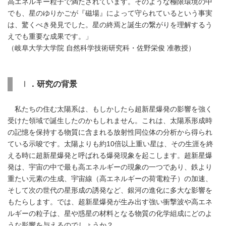
高エネルギー粒子で満たされています。そのような極限環境の中
でも、星のゆりかごが『磁場』によって守られているという事実
は、驚くべき発見でした。星の終焉と誕生の繋がりを理解するう
えでも重要な成果です。」
（岐阜大学大学院 自然科学技術研究科・佐野栄俊 准教授）
Ⅰ
．研究の背景
私たちの住む太陽系は、もしかしたら超新星爆発の影響を強く
受けた領域で誕生したのかもしれません。これは、太陽系形成時
の記憶を保持する物質に含まれる放射性同位体の分析から得られ
ている示唆です。太陽よりも約10倍以上重い星は、その生涯を終
える時に超新星爆発と呼ばれる爆発現象を起こします。超新星爆
発は、宇宙の中で最も高エネルギーの現象の一つであり、鉄より
重たい元素の生成、宇宙線（高エネルギーの荷電粒子）の加速、
そして次の世代の星形成の誘発など、銀河の進化に多大な影響を
もたらします。では、超新星爆発が生み出す強い衝撃波や高エネ
ルギーの粒子は、星や惑星の材料となる物質の化学組成にどのよ
うな影響を与えるのでしょうか？