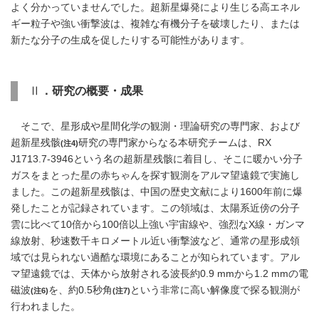
よく分かっていませんでした。超新星爆発により生じる高エネル
ギー粒子や強い衝撃波は、複雑な有機分子を破壊したり、または
新たな分子の生成を促したりする可能性があります。
Ⅱ
．研究の概要・成果
そこで、星形成や星間化学の観測・理論研究の専門家、および
超新星残骸
研究の専門家からなる本研究チームは、RX
(注4)
J1713.7-3946という名の超新星残骸に着目し、そこに暖かい分子
ガスをまとった星の赤ちゃんを探す観測をアルマ望遠鏡で実施し
ました。この超新星残骸は、中国の歴史文献により1600年前に爆
発したことが記録されています。この領域は、太陽系近傍の分子
雲に比べて10倍から100倍以上強い宇宙線や、強烈なX線・ガンマ
線放射、秒速数千キロメートル近い衝撃波など、通常の星形成領
域では見られない過酷な環境にあることが知られています。アル
マ望遠鏡では、天体から放射される波長約0.9 mmから1.2 mmの電
磁波
を、約0.5秒角
という非常に高い解像度で探る観測が
(注6)
(注7)
行われました。