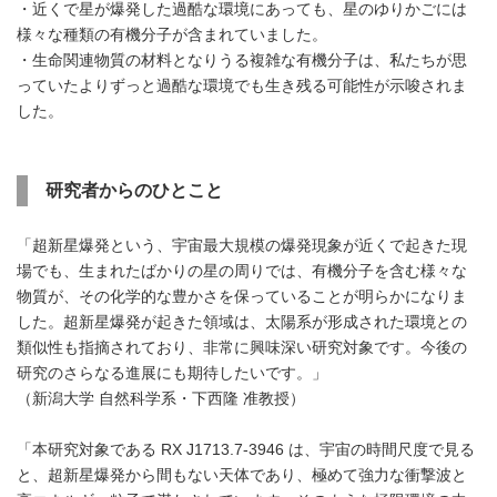
・近くで星が爆発した過酷な環境にあっても、星のゆりかごには
様々な種類の有機分子が含まれていました。
・生命関連物質の材料となりうる複雑な有機分子は、私たちが思
っていたよりずっと過酷な環境でも生き残る可能性が示唆されま
した。
研究者からのひとこと
「超新星爆発という、宇宙最大規模の爆発現象が近くで起きた現
場でも、生まれたばかりの星の周りでは、有機分子を含む様々な
物質が、その化学的な豊かさを保っていることが明らかになりま
した。超新星爆発が起きた領域は、太陽系が形成された環境との
類似性も指摘されており、非常に興味深い研究対象です。今後の
研究のさらなる進展にも期待したいです。」
（新潟大学 自然科学系・下西隆 准教授）
「本研究対象である RX J1713.7-3946 は、宇宙の時間尺度で見る
と、超新星爆発から間もない天体であり、極めて強力な衝撃波と