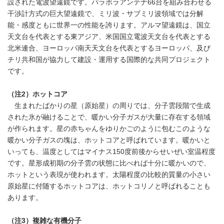
設された電波望遠鏡です。パラボラアンテナ66台を組み合わせる
干渉計方式の巨大望遠鏡で、ミリ波・サブミリ波領域では分解
能・感度ともに世界一の性能を誇ります。アルマ望遠鏡は、国立
天文台を代表とする東アジア、米国国立電波天文台を代表とする
北米連合、ヨーロッパ南天天文台を代表とするヨーロッパ、及び
チリ共和国が協力して建設・運用する国際的な共同プロジェクト
です。
（注
2
）ホットコア
生まれたばかりの星（原始星）の周りでは、分子雲段階で生成
された氷が融けることで、暖かい分子ガスが大量に存在する領域
が作られます。星の赤ちゃんをゆりかごのように包むこのような
暖かい分子ガスの塊は、ホットコアと呼ばれています。暖かいと
いっても、温度としてはマイナス150度前後からせいぜい室温程度
です。星形成初期の分子雲の状態に比べれば十分に暖かいので、
ホットという表現が使われます。太陽程度の比較的質量の小さい
原始星に付随するホットコアは、ホットコリノと呼ばれることも
あります。
（注
3
）
複雑な有機分子