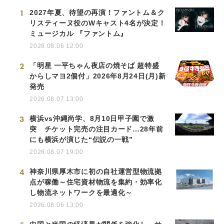
1
2027年夏、待望の再演！ファントム＆ク
リスティーヌ役のWキャスト4名が決定！
ミュージカル 『ファントム』
2026.08.06 12:00
2
「明星 一平ちゃん夜店の焼そば 超特盛
からしマヨ2個付」2026年8月24日(月)新
発売
2026.08.07 13:00
3
横浜vs沖縄尚学、8月10日甲子園で激
突 チケット完売の注目カード…28年前
にも横浜が演じた“伝説の一戦”
2026.08.07 19:00
4
神奈川県厚木市に初の自社運営型物流拠
点が稼働～住宅資材物流を集約・効率化
し物流ネットワークを最適化～
2026.08.06 13:00