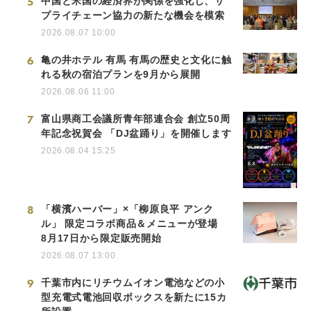
5
中国と米国の経済界が関係を強化し、サ
プライチェーン協力の新たな機会を模索
2026.08.07 10:00
6
亀の井ホテル 有馬 有馬の歴史と文化に触
れる秋の宿泊プランを9月から展開
2026.08.06 11:00
7
富山県商工会議所青年部連合会 創立50周
年記念祝賀会 「DJ盆踊り」を開催します
2026.08.04 15:25
8
「横濱ハーバー」×「柳原良平 アンク
ル」 限定コラボ商品＆メニューが登場
8月17日から限定販売開始
2026.08.07 13:00
9
千葉市内にリチウムイオン電池などの小
型充電式電池回収ボックスを新たに15カ