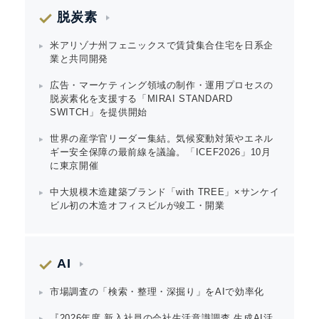
脱炭素
米アリゾナ州フェニックスで賃貸集合住宅を日系企
業と共同開発
広告・マーケティング領域の制作・運用プロセスの
脱炭素化を支援する「MIRAI STANDARD
SWITCH」を提供開始
世界の産学官リーダー集結。気候変動対策やエネル
ギー安全保障の最前線を議論。「ICEF2026」10月
に東京開催
中大規模木造建築ブランド「with TREE」×サンケイ
ビル初の木造オフィスビルが竣工・開業
AI
市場調査の「検索・整理・深掘り」をAIで効率化
『2026年度 新入社員の会社生活意識調査 生成AI活