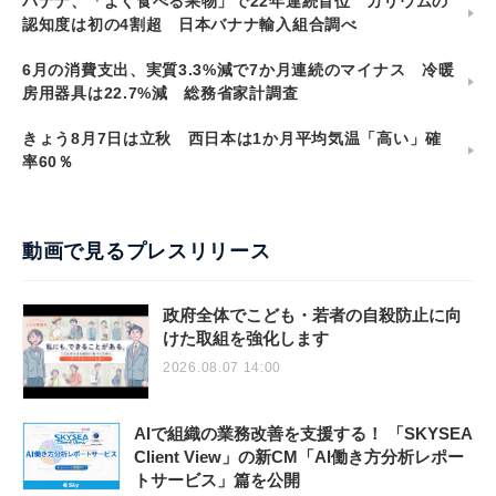
バナナ、「よく食べる果物」で22年連続首位 カリウムの
認知度は初の4割超 日本バナナ輸入組合調べ
6月の消費支出、実質3.3%減で7か月連続のマイナス 冷暖
房用器具は22.7%減 総務省家計調査
きょう8月7日は立秋 西日本は1か月平均気温「高い」確
率60％
動画で見るプレスリリース
政府全体でこども・若者の自殺防止に向
けた取組を強化します
2026.08.07 14:00
AIで組織の業務改善を支援する！ 「SKYSEA
Client View」の新CM「AI働き方分析レポー
トサービス」篇を公開