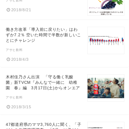
アサヒ飲料
2018/8/21
働き方改革「導入前に戻りたい」はわ
ずか7.2％ 空いた時間で半数が新しいこ
とにチャレンジ
アサヒ飲料
2018/4/3
木村佳乃さん出演 「守る働く乳酸
菌」新TVCM『みんなで一緒に 幼稚
園 春』編 3月17日(土)からオンエア
アサヒ飲料
2018/3/15
47都道府県のママ3,760人に聞く、「子