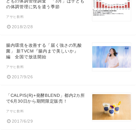
どもの体調管理調査 「3月」は子ども
の体調管理に気を遣う季節
アサヒ飲料
2018/2/28
腸内環境を改善する「届く強さの乳酸
菌」 新TVCM『腸内まで美しいか』
編 全国で放送開始
アサヒ飲料
2017/9/26
「CALPIS(R)+発酵BLEND」都内2カ所
で6月30日から期間限定販売！
アサヒ飲料
2017/6/29