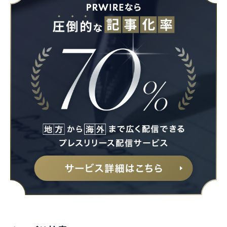
Japanese
English