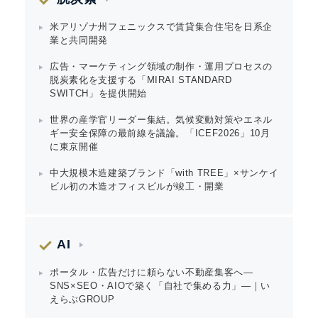
米アリゾナ州フェニックスで賃貸集合住宅を日系企
業と共同開発
広告・マーケティング領域の制作・運用プロセスの
脱炭素化を支援する「MIRAI STANDARD
SWITCH」を提供開始
世界の産学官リーダー集結。気候変動対策やエネル
ギー安全保障の最前線を議論。「ICEF2026」10月
に東京開催
中大規模木造建築ブランド「with TREE」×サンケイ
ビル初の木造オフィスビルが竣工・開業
AI
ポータル・広告だけに頼らない不動産集客へ―
SNS×SEO・AIOで築く「自社で集める力」―｜い
えらぶGROUP