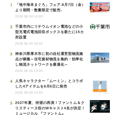
1
「地中海本まぐろ」フェア-8月7日（金）
より期間・数量限定で販売-
2026.08.04 14:00
2
千葉市内にリチウムイオン電池などの小
型充電式電池回収ボックスを新たに15カ
所設置
2026.08.05 16:00
3
神奈川県厚木市に初の自社運営型物流拠
点が稼働～住宅資材物流を集約・効率化
し物流ネットワークを最適化～
2026.08.06 13:00
4
人気キャラクター「ムーミン」とコラボ
した4アイテムを8月6日に発売
2026.08.06 14:00
5
2027年夏、待望の再演！ファントム＆ク
リスティーヌ役のWキャスト4名が決定！
ミュージカル 『ファントム』