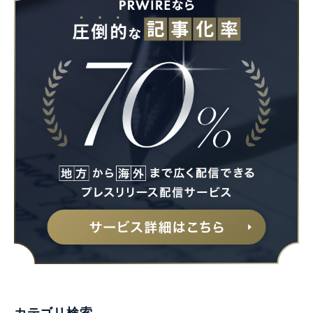
Japanese
English