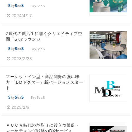
SkySeaS
2024/4/17
Z世代の就活生に響くクリエイティブ空
間「SKYラウンジ」
SkySeaS
2023/2/28
マーケットイン型・商品開発の強い味
方 「BMドクター」新バージョンスター
ト
SkySeaS
2023/2/6
ＶＵＣＡ時代の舵取りに役立つ販促・
マーケティング戦略のDXサービス