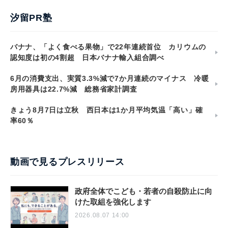
汐留PR塾
バナナ、「よく食べる果物」で22年連続首位 カリウムの
認知度は初の4割超 日本バナナ輸入組合調べ
6月の消費支出、実質3.3%減で7か月連続のマイナス 冷暖
房用器具は22.7%減 総務省家計調査
きょう8月7日は立秋 西日本は1か月平均気温「高い」確
率60％
動画で見るプレスリリース
政府全体でこども・若者の自殺防止に向
けた取組を強化します
2026.08.07 14:00