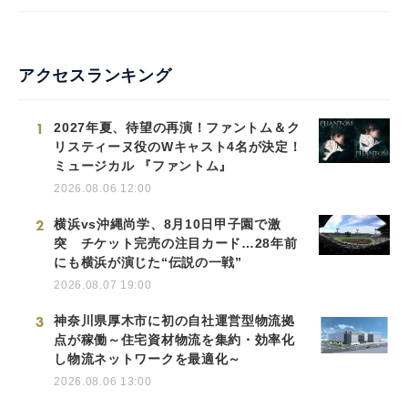
アクセスランキング
1
2027年夏、待望の再演！ファントム＆ク
リスティーヌ役のWキャスト4名が決定！
ミュージカル 『ファントム』
2026.08.06 12:00
2
横浜vs沖縄尚学、8月10日甲子園で激
突 チケット完売の注目カード…28年前
にも横浜が演じた“伝説の一戦”
2026.08.07 19:00
3
神奈川県厚木市に初の自社運営型物流拠
点が稼働～住宅資材物流を集約・効率化
し物流ネットワークを最適化～
2026.08.06 13:00