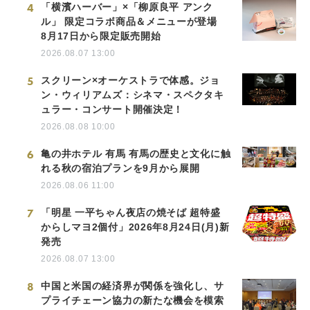
4
「横濱ハーバー」×「柳原良平 アンク
ル」 限定コラボ商品＆メニューが登場
8月17日から限定販売開始
2026.08.07 13:00
5
スクリーン×オーケストラで体感。ジョ
ン・ウィリアムズ：シネマ・スペクタキ
ュラー・コンサート開催決定！
2026.08.08 10:00
6
亀の井ホテル 有馬 有馬の歴史と文化に触
れる秋の宿泊プランを9月から展開
2026.08.06 11:00
7
「明星 一平ちゃん夜店の焼そば 超特盛
からしマヨ2個付」2026年8月24日(月)新
発売
2026.08.07 13:00
8
中国と米国の経済界が関係を強化し、サ
プライチェーン協力の新たな機会を模索