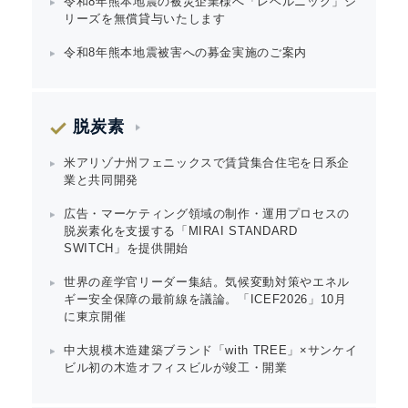
令和8年熊本地震の被災企業様へ「レベルニック」シ
リーズを無償貸与いたします
令和8年熊本地震被害への募金実施のご案内
脱炭素
米アリゾナ州フェニックスで賃貸集合住宅を日系企
業と共同開発
広告・マーケティング領域の制作・運用プロセスの
脱炭素化を支援する「MIRAI STANDARD
SWITCH」を提供開始
世界の産学官リーダー集結。気候変動対策やエネル
ギー安全保障の最前線を議論。「ICEF2026」10月
に東京開催
中大規模木造建築ブランド「with TREE」×サンケイ
ビル初の木造オフィスビルが竣工・開業