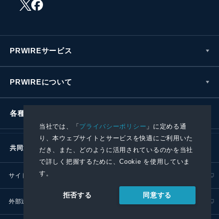
PRWIREサービス
PRWIREについて
各種お問い合わせ
当社では、「
プライバシーポリシー
」に定める通
り、本ウェブサイトとサービスを快適にご利用いた
共同通信社グループ
だき、また、どのように活用されているのかを当社
で詳しく把握するために、Cookie を使用していま
す。
サイトポリシー
プライバシーポリシー
同意する
拒否する
外部送信ポリシー
プレスリリース取扱基準