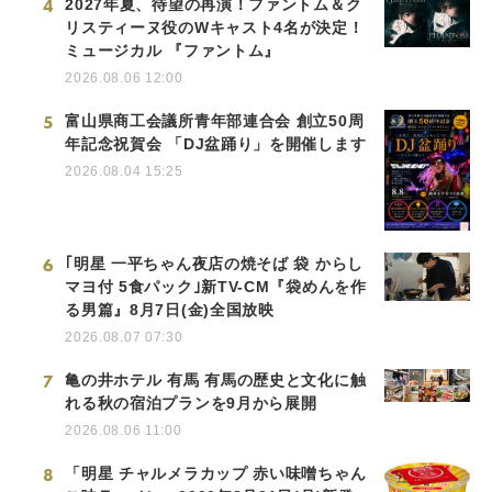
4
2027年夏、待望の再演！ファントム＆ク
リスティーヌ役のWキャスト4名が決定！
ミュージカル 『ファントム』
2026.08.06 12:00
5
富山県商工会議所青年部連合会 創立50周
年記念祝賀会 「DJ盆踊り」を開催します
2026.08.04 15:25
6
｢明星 一平ちゃん夜店の焼そば 袋 からし
マヨ付 5食パック｣新TV-CM『袋めんを作
る男篇』8月7日(金)全国放映
2026.08.07 07:30
7
亀の井ホテル 有馬 有馬の歴史と文化に触
れる秋の宿泊プランを9月から展開
2026.08.06 11:00
8
「明星 チャルメラカップ 赤い味噌ちゃん