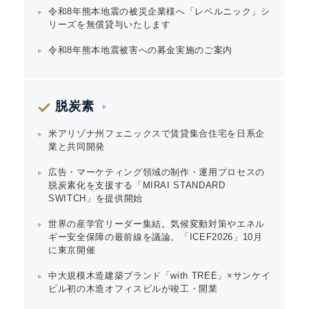
令和8年熊本地震の被災企業様へ「レベルニック」シ
リーズを無償貸与いたします
令和8年熊本地震被害への募金実施のご案内
脱炭素
米アリゾナ州フェニックスで賃貸集合住宅を日系企
業と共同開発
広告・マーケティング領域の制作・運用プロセスの
脱炭素化を支援する「MIRAI STANDARD
SWITCH」を提供開始
世界の産学官リーダー集結。気候変動対策やエネル
ギー安全保障の最前線を議論。「ICEF2026」10月
に東京開催
中大規模木造建築ブランド「with TREE」×サンケイ
ビル初の木造オフィスビルが竣工・開業