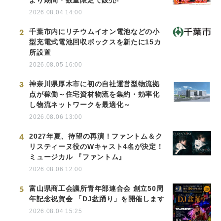
2026.08.04 14:00
2
千葉市内にリチウムイオン電池などの小
型充電式電池回収ボックスを新たに15カ
所設置
2026.08.05 16:00
3
神奈川県厚木市に初の自社運営型物流拠
点が稼働～住宅資材物流を集約・効率化
し物流ネットワークを最適化～
2026.08.06 13:00
4
2027年夏、待望の再演！ファントム＆ク
リスティーヌ役のWキャスト4名が決定！
ミュージカル 『ファントム』
2026.08.06 12:00
5
富山県商工会議所青年部連合会 創立50周
年記念祝賀会 「DJ盆踊り」を開催します
2026.08.04 15:25