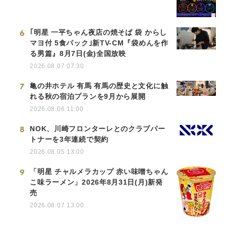
6
｢明星 一平ちゃん夜店の焼そば 袋 からし
マヨ付 5食パック｣新TV-CM『袋めんを作
る男篇』8月7日(金)全国放映
2026.08.07 07:30
7
亀の井ホテル 有馬 有馬の歴史と文化に触
れる秋の宿泊プランを9月から展開
2026.08.06 11:00
8
NOK、川崎フロンターレとのクラブパー
トナーを3年連続で契約
2026.08.05 13:00
9
「明星 チャルメラカップ 赤い味噌ちゃん
こ味ラーメン」2026年8月31日(月)新発
売
2026.08.07 13:00