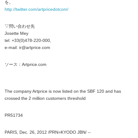
を。
http://twitter.com/artpricedotcom/
▽問い合わせ先
Josette Mey
tel: +33(0)478-220-000,
e-mail: ir@artprice.com
ソース：Artprice.com
The company Artprice is now listed on the SBF 120 and has
crossed the 2 million customers threshold
PR51734
PARIS, Dec. 26, 2012 /PRN=KYODO JBN/ --