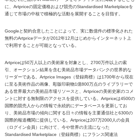
に、Artpriceの固定価格および競売のStandardised Marketplaceを
通じて市場の中核で積極的な活動を展開することを目指す。
Googleと契約合意したことによって、実に数億件の標準化された
無料のArtpriceデータが2012年12月はじめからインターネット上
で利用することが可能となっている。
Artpriceは50万人以上の美術家を対象とし、2700万件以上の索
引、オークション結果を含む美術品市場データバンクの世界的な
リーダーである。Artprice Images（登録商標）は1700年から現在
に至る美術作品の画像、彫版印刷物1億800万点のライブラリーで
ある世界最大の美術品市場リソースと、Artpriceの美術史家のコメ
ントに対する無制限のアクセスを提供している。Artpriceは4500の
国際的競売人からの情報で永続的にデータベースを更新してお
り、美術品市場の傾向に関する日々の情報を主要通信社と6300の
国際的報道機関に提供している。Artpriceは207万2000人の会員
（ログイン会員）に向けて、今や世界の主流になった
Standardised Marketplace（登録商標）にフランス関連法