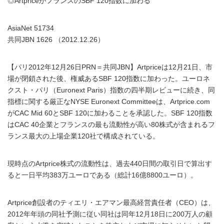
◎ArtpriceがフランスのSBF 120指数に加わる
AsiaNet 51734
共同JBN 1626 （2012.12.26）
【パリ2012年12月26日PRN＝共同JBN】Artpriceは12月21日、市
場が閉鎖された後、権威あるSBF 120指数に加わった。ユーロネ
クスト・パリ（Euronext Paris）指数の四半期レビューに続き、同
指標に関する厳正なNYSE Euronext Committeeは、Artprice.com
がCAC Mid 60とSBF 120に加わることを承認した。SBF 120指数
はCAC 40企業とフランスの最も流動性が高い80株式が含まれるフ
ランス最大の上場企業120社で構成されている。
現時点のArtprice株式の流動性は、過去440日間の取引日で算出す
ると一日平均383万ユーロである（総計16億8800ユーロ）。
Artprice創設者のティエリ・エアマン最高経営責任者（CEO）は、
2012年年頭の同社予測に従い同社は同年12月18日に200万人の顧