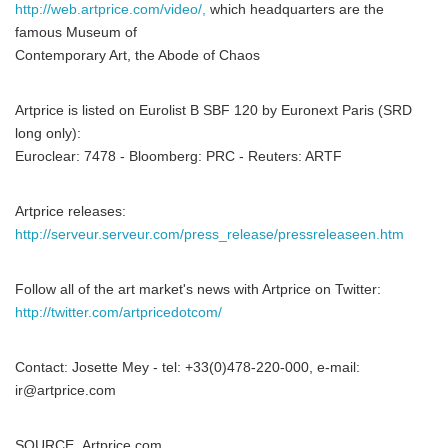
http://web.artprice.com/video/,
which headquarters are the
Japanese
famous Museum of
Contemporary Art, the Abode of Chaos
Artprice is listed on Eurolist B SBF 120 by Euronext Paris (SRD
long only):
Euroclear: 7478 - Bloomberg: PRC - Reuters: ARTF
English
Artprice releases:
http://serveur.serveur.com/press_release/pressreleaseen.htm
Follow all of the art market's news with Artprice on Twitter:
http://twitter.com/artpricedotcom/
Contact: Josette Mey - tel: +33(0)478-220-000, e-mail:
ir@artprice.com
SOURCE Artprice.com