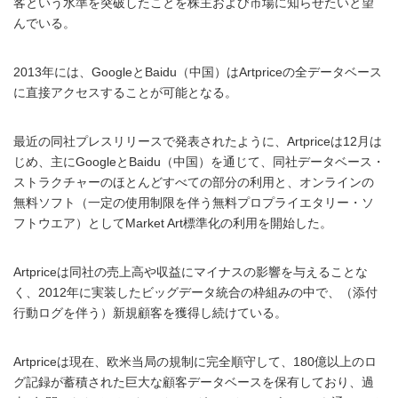
客という水準を突破したことを株主および市場に知らせたいと望
んでいる。
2013年には、GoogleとBaidu（中国）はArtpriceの全データベース
に直接アクセスすることが可能となる。
最近の同社プレスリリースで発表されたように、Artpriceは12月は
じめ、主にGoogleとBaidu（中国）を通じて、同社データベース・
ストラクチャーのほとんどすべての部分の利用と、オンラインの
無料ソフト（一定の使用制限を伴う無料プロプライエタリー・ソ
フトウエア）としてMarket Art標準化の利用を開始した。
Artpriceは同社の売上高や収益にマイナスの影響を与えることな
く、2012年に実装したビッグデータ統合の枠組みの中で、（添付
行動ログを伴う）新規顧客を獲得し続けている。
Artpriceは現在、欧米当局の規制に完全順守して、180億以上のロ
グ記録が蓄積された巨大な顧客データベースを保有しており、過