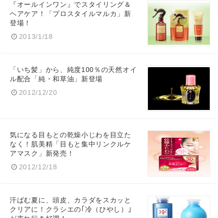
『オールインワン』でスタイリング＆
ヘアケア！「プロスタイルマルカ」新
登場！
2013/1/18
「いち髪」から、純度100％の天然オイ
ル配合「純・和草油」新登場
2012/12/20
気になる目もとの乾燥小じわを目立た
なく！肌美精「目もと集中リンクルケ
アマスク」新発売！
2012/12/18
汗ばむ夏に、頭皮、カラダをスカッと
クリアに！クラシエの｢冷（ひやし）｣