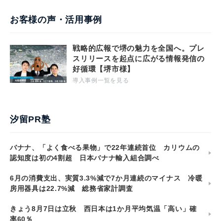
お客様の声・活用事例
戦略的広報で堺の魅力を全国へ。プレ
スリリースを起点に広がる情報発信の
好循環【堺市様】
導入事例一覧を見る
汐留PR塾
バナナ、「よく食べる果物」で22年連続首位 カリウムの
認知度は初の4割超 日本バナナ輸入組合調べ
6月の消費支出、実質3.3%減で7か月連続のマイナス 冷暖
房用器具は22.7%減 総務省家計調査
きょう8月7日は立秋 西日本は1か月平均気温「高い」確
率60％