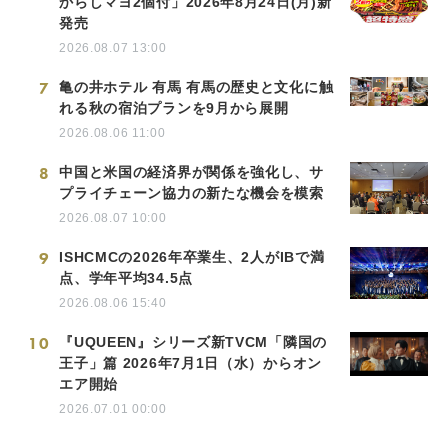
からしマヨ2個付」2026年8月24日(月)新
発売
2026.08.07 13:00
7
亀の井ホテル 有馬 有馬の歴史と文化に触
れる秋の宿泊プランを9月から展開
2026.08.06 11:00
8
中国と米国の経済界が関係を強化し、サ
プライチェーン協力の新たな機会を模索
2026.08.07 10:00
9
ISHCMCの2026年卒業生、2人がIBで満
点、学年平均34.5点
2026.08.06 15:40
10
『UQUEEN』シリーズ新TVCM「隣国の
王子」篇 2026年7月1日（水）からオン
エア開始
2026.07.01 00:00