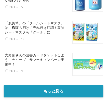
が売れ行き好調！
2012/8/7
「肌美精」の「クールシートマスク」
は、梅雨も明けて売れ行き好調！夏は
シートマスクも「クール」に！
2012/8/3
Japanese
大野智さんの図書カードをゲットしよ
う！ナイーブ サマーキャンペーン実
施中！
2012/8/1
English
もっと見る