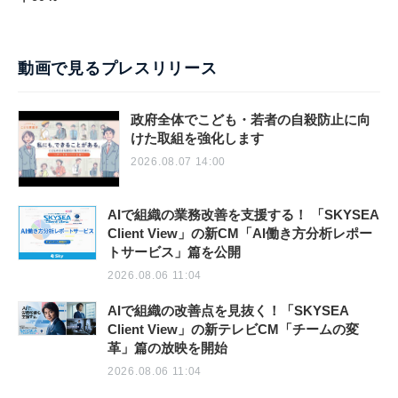
動画で見るプレスリリース
政府全体でこども・若者の自殺防止に向
けた取組を強化します
2026.08.07 14:00
AIで組織の業務改善を支援する！ 「SKYSEA
Client View」の新CM「AI働き方分析レポー
トサービス」篇を公開
2026.08.06 11:04
AIで組織の改善点を見抜く！「SKYSEA
Client View」の新テレビCM「チームの変
革」篇の放映を開始
2026.08.06 11:04