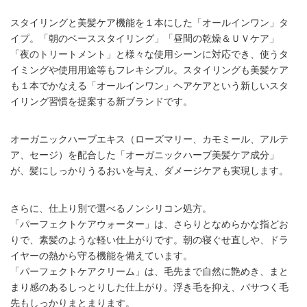
スタイリングと美髪ケア機能を１本にした「オールインワン」タ
イプ。「朝のベーススタイリング」「昼間の乾燥＆ＵＶケア」
「夜のトリートメント」と様々な使用シーンに対応でき、使うタ
イミングや使用用途等もフレキシブル。スタイリングも美髪ケア
も１本でかなえる「オールインワン」ヘアケアという新しいスタ
イリング習慣を提案する新ブランドです。
オーガニックハーブエキス（ローズマリー、カモミール、アルテ
ア、セージ）を配合した「オーガニックハーブ美髪ケア成分」
が、髪にしっかりうるおいを与え、ダメージケアも実現します。
さらに、仕上り別で選べるノンシリコン処方。
「パーフェクトケアウォーター」は、さらりとなめらかな指どお
りで、素髪のような軽い仕上がりです。朝の寝ぐせ直しや、ドラ
イヤーの熱から守る機能を備えています。
「パーフェクトケアクリーム」は、毛先まで自然に艶めき、まと
まり感のあるしっとりした仕上がり。浮き毛を抑え、パサつく毛
先もしっかりまとまります。