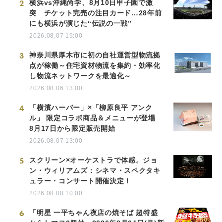
2
横浜vs沖縄尚学、8月10日甲子園で激
突 チケット完売の注目カード…28年前
にも横浜が演じた“伝説の一戦”
2026.08.07 19:00
3
神奈川県厚木市に初の自社運営型物流拠
点が稼働～住宅資材物流を集約・効率化
し物流ネットワークを最適化～
2026.08.06 13:00
4
「横濱ハーバー」×「柳原良平 アンク
ル」 限定コラボ商品＆メニューが登場
8月17日から限定販売開始
2026.08.07 13:00
5
スクリーン×オーケストラで体感。ジョ
ン・ウィリアムズ：シネマ・スペクタキ
ュラー・コンサート開催決定！
2026.08.08 10:00
6
「明星 一平ちゃん夜店の焼そば 超特盛