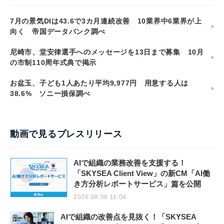
7月の景気DIは43.6で3カ月連続改善 10業界中6業界が上
向く 帝国データバンク調べ
尼崎市、堂安律選手へのメッセージを13日まで募集 10月
の市制110周年式典で掲示
お盆玉、子ども1人あたり平均9,977円 用意する人は
38.6% ソニー損保調べ
動画で見るプレスリリース
AIで組織の業務改善を支援する！
「SKYSEA Client View」の新CM「AI働
き方分析レポートサービス」篇を公開
2026.08.06 11:04
AIで組織の改善点を見抜く！「SKYSEA