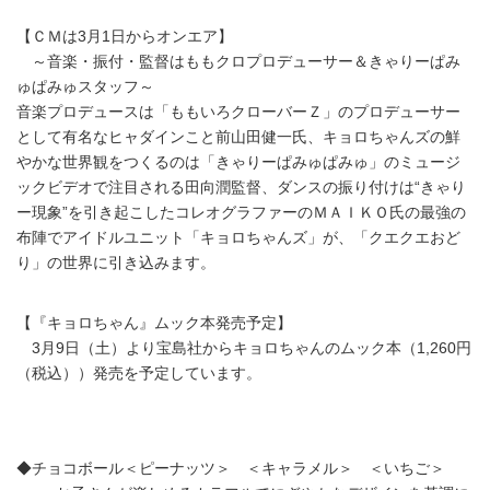
【ＣＭは3月1日からオンエア】
～音楽・振付・監督はももクロプロデューサー＆きゃりーぱみ
ゅぱみゅスタッフ～
音楽プロデュースは「ももいろクローバーＺ」のプロデューサー
として有名なヒャダインこと前山田健一氏、キョロちゃんズの鮮
やかな世界観をつくるのは「きゃりーぱみゅぱみゅ」のミュージ
ックビデオで注目される田向潤監督、ダンスの振り付けは“きゃり
ー現象”を引き起こしたコレオグラファーのＭＡＩＫＯ氏の最強の
布陣でアイドルユニット「キョロちゃんズ」が、「クエクエおど
り」の世界に引き込みます。
【『キョロちゃん』ムック本発売予定】
3月9日（土）より宝島社からキョロちゃんのムック本（1,260円
（税込））発売を予定しています。
◆チョコボール＜ピーナッツ＞ ＜キャラメル＞ ＜いちご＞