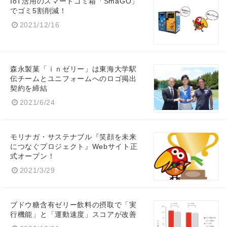
IoT活用のスマートゴミ箱「SmaGO」
でゴミ5割削減！
2021/12/16
Japanese
森永製菓「ｉｎゼリー」は東海大学駅
伝チームとユニフォームへのロゴ掲出
契約を締結
English
2021/6/24
モリナガ・サステナブル『笑顔を未来
につなぐプロジェクト』Webサイト正
式オープン！
2021/3/29
ブドウ糖含有ゼリー飲料の摂取で「実
行機能」と「運動速度」スコアが改善