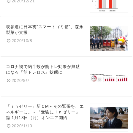
2020/12/21
表参道に日本初“スマートゴミ箱”、森永
製菓が支援
2020/10/8
コロナ禍で約半数が筋トレ効果が無駄
になる『筋トレロス』状態に
2020/9/7
「ｉｎゼリー」新ＣM～その緊張を、エ
ネルギーに。～『受験にｉｎゼリー』
篇 1月13日（月）オンエア開始
2020/1/10