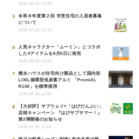
2026.08.05 13:00
5
令和８年度第２回 市営住宅の入居者募集
について
2026.07.31 16:30
6
人気キャラクター「ムーミン」とコラボ
した4アイテムを8月6日に発売
2026.08.06 14:00
7
積水ハウスが住宅向け製品として国内初
LIXIL循環型低炭素アルミ 「PremiAL
R100」を標準採用
2026.08.03 14:30
8
【大好評】サブウェイ×「はぴだんぶい」
店頭キャンペーン 『はぴサブサマー！』
第2弾開催のお知らせ
2026.07.31 11:00
掛川の祭典シーズン到来! 市内各所で熱