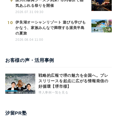
9
気あふれる祭りを開催
2026.07.31 09:30
10
伊良湖オーシャンリゾート 遊びも学びも
かなう、家族みんなで満喫する渥美半島
の夏旅
2026.08.04 11:00
お客様の声・活用事例
戦略的広報で堺の魅力を全国へ。プレ
スリリースを起点に広がる情報発信の
好循環【堺市様】
導入事例一覧を見る
汐留PR塾