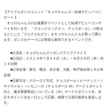
【アイドルダンスユニット『キョロちゃんズ』結成デビューコン
サート 】
キョロちゃんズのお披露目イベントとして結成デビューコンサ
ートを行います。「クエックエックエッ、チョコボ～ル♪」の歌を
もとにした『クエクエおどり』をキョロちゃんたちが歌って踊り
ます。ダンスをテーマにお客様も参加できるイベントです。
■公演名：キョロちゃんズ☆ダンスライブ２０１３
■公演日：２０１３年７月２４日（火）～８月２９日（木）内
１９日間
■公演会場：東京、横浜、名古屋、大阪、神戸他全国１８か所
会場
■応募方法：クローズド方式。チョコボール＜ピーナッツ＞＜
キャラメル＞＜いちご＞の［チョコボール Ｍ］マーク１ポイント
分と、森永製菓商品についている［Ｍ］マーク５ポイント分、合
計６ポイント分を一口として応募。抽選で入場引換券を発送しま
す。