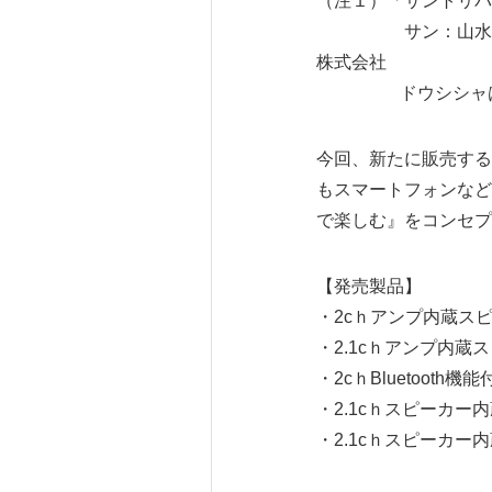
（注１）「サントリ
サン：山水電機株
株式会社
ドウシシャは日本に
今回、新たに販売する
もスマートフォンなど
で楽しむ』をコンセプ
【発売製品】
・2cｈアンプ内蔵スピーカ
・2.1cｈアンプ内蔵スピ
・2cｈBluetooth
・2.1cｈスピーカー内蔵
・2.1cｈスピーカー内蔵