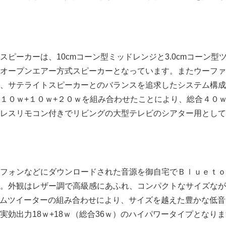
ピーカーは、10cmコーン型ミッドレンジと3.0cmコーン型
オープンエアー方式スピーカーとなっています。またウーファー部
、サテライトスピーカーとのバランスを追求したシステム構成
１０ｗ+１０ｗ+２０ｗを組み合わせたことにより、総合４０
レスリモコン付きでリビングの大型テレビのシアター用として
Japanese
フォンなどにダウンロードされた音源を御自宅でＢｌｕｅｔｏ
。外観はレザー調で高級感にあふれ、コンパクトなサイズながら
ドームツイーターの組み合わせにより、サイズを越えた豊かな低
実効出力18ｗ+18ｗ（総合36ｗ）のハイパワータイプとなり