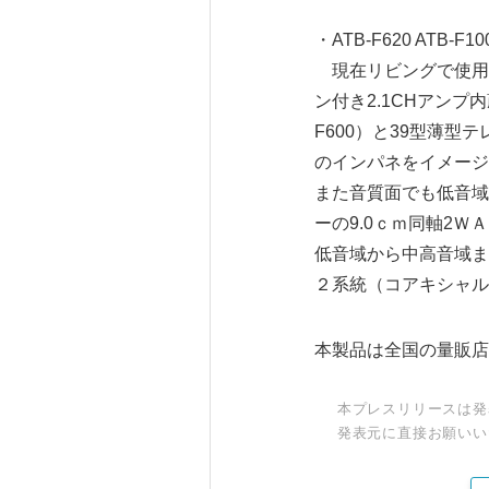
・ATB-F620 ATB-F10
現在リビングで使用
ン付き2.1CHアンプ
F600）と39型薄型テ
のインパネをイメージ
また音質面でも低音域
ーの9.0ｃｍ同軸2Ｗ
低音域から中高音域ま
２系統（コアキシャル
本製品は全国の量販店
本プレスリリースは発
発表元に直接お願いい