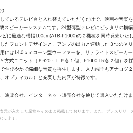
English
00
しているテレビ台と入れ替えていただくだけで、映画や音楽を
内蔵スピーカーシステムです。24型薄型テレビにピッタリの横幅62
レビに最適な横幅100cm(ATB-F1000)の２機種を同時発売
したフロントデザインと、アンプの出力と連動した３つのＶＵ
用には14.0ｃｍコーン型ウーファーを、サテライトスピーカー
ＡＹ方式ユニット（Ｆ620：ＬＲ各１個、F1000:LR各２個）
で伸びやかで繊細な音質を再生します。入力端子もアナログ２
、オプティカル）と充実した内容が特徴です。
、通販会社、インターネット販売会社を通じて購入いただけま
表元が入力した原稿をそのまま掲載しております。また、プレスリリー
たします。