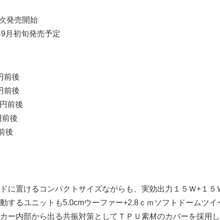
順次発売開始
3年9月初旬発売予定
千円前後
5千円前後
0千円前後
千円前後
円前後
ドに置けるコンパクトサイズながらも、実効出力１５Ｗ+１５
動するユニットも5.0cmウーファー+2.8ｃｍソフトドームツ
カー内部から出る共振対策としてＴＰＵ素材のカバーを採用し