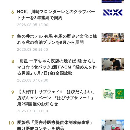
6
NOK、川崎フロンターレとのクラブパー
トナーを3年連続で契約
2026.08.05 13:00
7
亀の井ホテル 有馬 有馬の歴史と文化に触
れる秋の宿泊プランを9月から展開
2026.08.06 11:00
8
｢明星 一平ちゃん夜店の焼そば 袋 からし
マヨ付 5食パック｣新TV-CM『袋めんを作
る男篇』8月7日(金)全国放映
2026.08.07 07:30
9
【大好評】サブウェイ×「はぴだんぶい」
店頭キャンペーン 『はぴサブサマー！』
第2弾開催のお知らせ
2026.07.31 11:00
10
愛媛県「災害時医療提供体制確保事業」
向け医療コンテナを納品