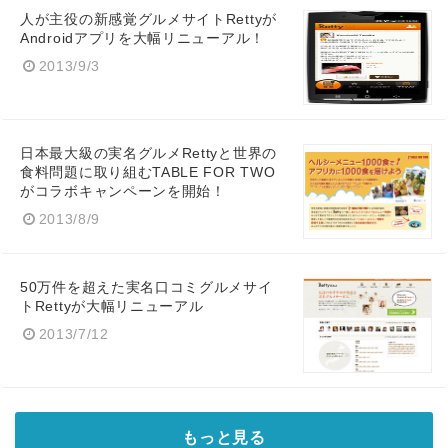
人が主役の新感覚グルメサイトRettyが
Androidアプリを大幅リニューアル！
2013/9/3
日本最大級の実名グルメRettyと世界の
食料問題に取り組むTABLE FOR TWO
がコラボキャンペーンを開始！
2013/8/9
Japanese
50万件を超えた実名口コミグルメサイ
トRettyが大幅リニューアル
2013/7/12
English
もっと見る