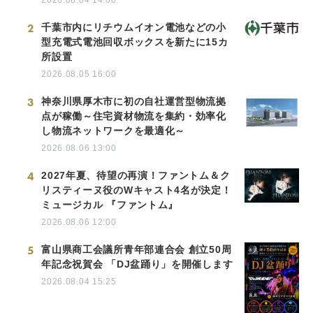
2026.08.04 14:00
2
千葉市内にリチウムイオン電池などの小
型充電式電池回収ボックスを新たに15カ
所設置
2026.08.05 16:00
3
神奈川県厚木市に初の自社運営型物流拠
点が稼働～住宅資材物流を集約・効率化
し物流ネットワークを最適化～
2026.08.06 13:00
4
2027年夏、待望の再演！ファントム＆ク
リスティーヌ役のWキャスト4名が決定！
ミュージカル 『ファントム』
2026.08.06 12:00
5
富山県商工会議所青年部連合会 創立50周
年記念祝賀会 「DJ盆踊り」を開催します
2026.08.04 15:25