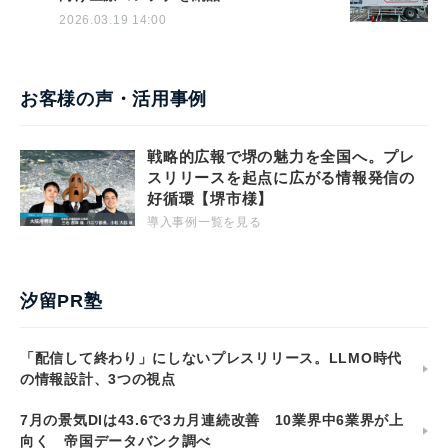
2026.03.19 14:00
お客様の声・活用事例
戦略的広報で堺の魅力を全国へ。プレ
スリリースを起点に広がる情報発信の
好循環【堺市様】
導入事例一覧を見る
汐留PR塾
「配信して終わり」にしないプレスリリース。LLMO時代
の情報設計、3つの視点
7月の景気DIは43.6で3カ月連続改善 10業界中6業界が上
向く 帝国データバンク調べ