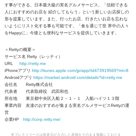
す事ができる、日本最大級の実名グルメサービス。「信頼できる
人におすすめのお店を 紹介してもらう」という新しいお店探しの
形を提案しています。また、行ったお店、行きたいお店を忘れな
いようにリスト化する事も可能です。「食を通じて世 界中の人々
をHappyに」今後とも便利なサービスを提供していきます。
＜Rettyの概要＞
サービス名 Retty（レッティ）
URL
http://retty.me
iPhoneアプリ
http://itunes.apple.com/jp/app//id473919569?mt=8
Androidアプリ
https://market.android.com/details?id=retty.me
会社名 Retty株式会社
代表者 代表取締役 武田和也
所在地 東京都中央区入船２－１－１ 入船ハイツ１３階
事業内容 友達のおすすめが集まる実名グルメサービスRettyの運
営
企業HP
http://corp.retty.me/
本プレスリリースは発表元が入力した原稿をそのまま掲載しておりま