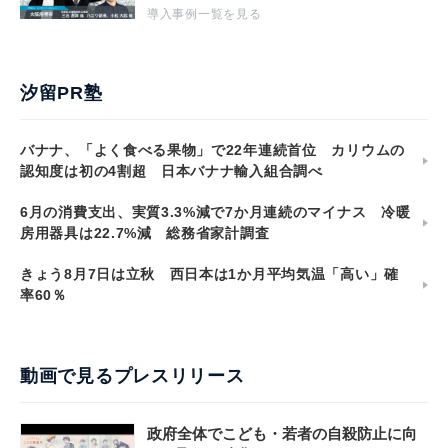
導入事例一覧を見る
汐留PR塾
バナナ、「よく食べる果物」で22年連続首位 カリウムの
認知度は初の4割超 日本バナナ輸入組合調べ
6月の消費支出、実質3.3%減で7か月連続のマイナス 冷暖
房用器具は22.7%減 総務省家計調査
きょう8月7日は立秋 西日本は1か月平均気温「高い」確
率60％
動画で見るプレスリリース
政府全体でこども・若者の自殺防止に向