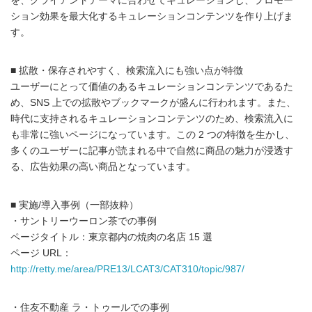
を、クライアントテーマに合わせてキュレーションし、プロモー
ション効果を最大化するキュレーションコンテンツを作り上げま
す。
■ 拡散・保存されやすく、検索流入にも強い点が特徴
ユーザーにとって価値のあるキュレーションコンテンツであるた
め、SNS 上での拡散やブックマークが盛んに行われます。また、
時代に支持されるキュレーションコンテンツのため、検索流入に
も非常に強いページになっています。この 2 つの特徴を生かし、
多くのユーザーに記事が読まれる中で自然に商品の魅力が浸透す
る、広告効果の高い商品となっています。
■ 実施/導入事例（一部抜粋）
・サントリーウーロン茶での事例
ページタイトル：東京都内の焼肉の名店 15 選
ページ URL：
http://retty.me/area/PRE13/LCAT3/CAT310/topic/987/
・住友不動産 ラ・トゥールでの事例