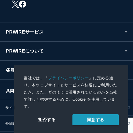
PRWIREサービス
PRWIREについて
各種お問い合わせ
当社では、「
プライバシーポリシー
」に定める通
り、本ウェブサイトとサービスを快適にご利用いた
共同通信社グループ
だき、また、どのように活用されているのかを当社
で詳しく把握するために、Cookie を使用していま
す。
サイトポリシー
プライバシーポリシー
同意する
拒否する
外部送信ポリシー
プレスリリース取扱基準