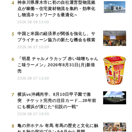
4
神奈川県厚木市に初の自社運営型物流拠
点が稼働～住宅資材物流を集約・効率化
し物流ネットワークを最適化～
2026.08.06 13:00
5
中国と米国の経済界が関係を強化し、サ
プライチェーン協力の新たな機会を模索
2026.08.07 10:00
6
「明星 チャルメラカップ 赤い味噌ちゃん
こ味ラーメン」2026年8月31日(月)新発
売
2026.08.07 13:00
7
横浜vs沖縄尚学、8月10日甲子園で激
突 チケット完売の注目カード…28年前
にも横浜が演じた“伝説の一戦”
2026.08.07 19:00
8
亀の井ホテル 有馬 有馬の歴史と文化に触
れる秋の宿泊プランを9月から展開