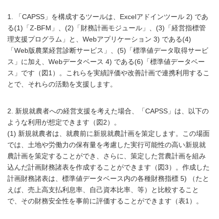
1. 「CAPSS」を構成するツールは、Excelアドインツール 2) であ
る(1)「Z-BFM」、(2)「財務計画モジュール」、(3)「経営指標管
理支援プログラム」と、Webアプリケーション 3) である(4)
「Web版農業経営診断サービス」、(5)「標準値データ取得サービ
ス」に加え、Webデータベース 4) である(6)「標準値データベー
ス」です（図1）。これらを実績評価や改善計画で連携利用するこ
とで、それらの活動を支援します。
2. 新規就農者への経営支援を考えた場合、「CAPSS」は、以下の
ような利用が想定できます（図2）。
(1) 新規就農者は、就農前に新規就農計画を策定します。この場面
では、土地や労働力の保有量を考慮した実行可能性の高い新規就
農計画を策定することができ、さらに、策定した営農計画を組み
込んだ計画財務諸表を作成することができます（図3）。作成した
計画財務諸表は、標準値データベース内の各種財務指標 5) （たと
えば、売上高支払利息率、自己資本比率、等）と比較すること
で、その財務安全性を事前に評価することができます（表1）。