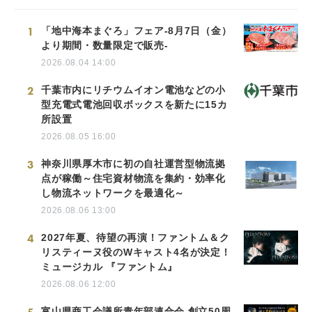
1
「地中海本まぐろ」フェア-8月7日（金）
より期間・数量限定で販売-
2026.08.04 14:00
2
千葉市内にリチウムイオン電池などの小
型充電式電池回収ボックスを新たに15カ
所設置
2026.08.05 16:00
3
神奈川県厚木市に初の自社運営型物流拠
点が稼働～住宅資材物流を集約・効率化
し物流ネットワークを最適化～
2026.08.06 13:00
4
2027年夏、待望の再演！ファントム＆ク
リスティーヌ役のWキャスト4名が決定！
ミュージカル 『ファントム』
2026.08.06 12:00
富山県商工会議所青年部連合会 創立50周