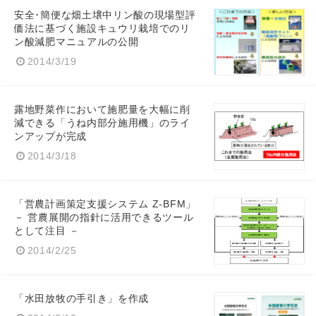
安全･簡便な畑土壌中リン酸の現場型評
価法に基づく施設キュウリ栽培でのリ
ン酸減肥マニュアルの公開
2014/3/19
露地野菜作において施肥量を大幅に削
減できる「うね内部分施用機」のライ
ンアップが完成
2014/3/18
「営農計画策定支援システム Z-BFM」
－ 営農展開の指針に活用できるツール
として注目 －
2014/2/25
「水田放牧の手引き」を作成