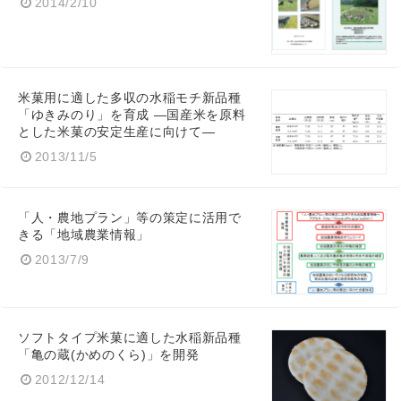
2014/2/10
米菓用に適した多収の水稲モチ新品種
「ゆきみのり」を育成 ―国産米を原料
とした米菓の安定生産に向けて―
2013/11/5
「人・農地プラン」等の策定に活用で
きる「地域農業情報」
2013/7/9
ソフトタイプ米菓に適した水稲新品種
「亀の蔵(かめのくら)」を開発
2012/12/14