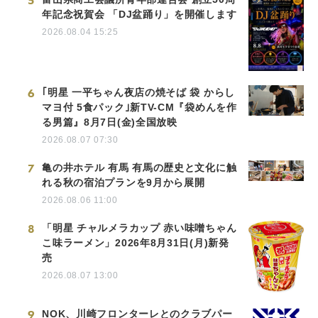
5
年記念祝賀会 「DJ盆踊り」を開催します
2026.08.04 15:25
6
｢明星 一平ちゃん夜店の焼そば 袋 からし
マヨ付 5食パック｣新TV-CM『袋めんを作
る男篇』8月7日(金)全国放映
2026.08.07 07:30
7
亀の井ホテル 有馬 有馬の歴史と文化に触
れる秋の宿泊プランを9月から展開
2026.08.06 11:00
8
「明星 チャルメラカップ 赤い味噌ちゃん
こ味ラーメン」2026年8月31日(月)新発
売
2026.08.07 13:00
9
NOK、川崎フロンターレとのクラブパー