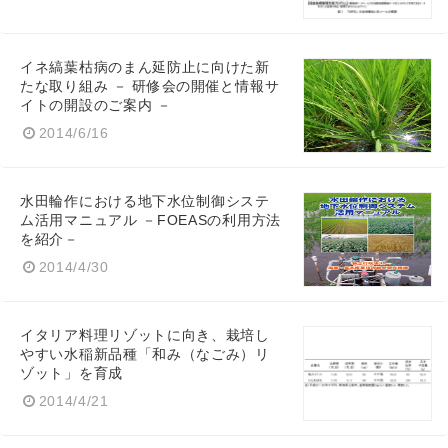
イネ縞葉枯病のまん延防止に向けた新
たな取り組み － 研修会の開催と情報サ
イトの開設のご案内 －
2014/6/16
水田輪作における地下水位制御システ
ム活用マニュアル －FOEASの利用方法
を紹介－
2014/4/30
イタリア料理リゾットに向き、栽培し
やすい水稲新品種「和み（なごみ）リ
ゾット」を育成
2014/4/21