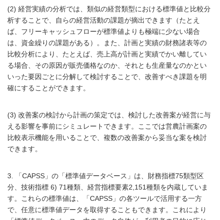
(2) 経営実績の分析では、類似の経営類型における標準値と比較分
析することで、自らの経営活動の課題が摘出できます（たとえ
ば、フリーキャッシュフローが標準値よりも極端に少ない場合
は、資金繰りの課題がある）。また、計画と実績の財務諸表等の
比較分析により、たとえば、売上高が計画と実績でかい離してい
る場合、その原因が販売価格なのか、それとも生産量なのかとい
いった要因ごとに分解して検討することで、改善すべき課題を明
確にすることができます。
(3) 改善案の検討から計画の策定では、検討した改善案が経営に与
える影響を事前にシミュレートできます。ここでは営農計画案の
比較表示機能を用いることで、複数の改善案から妥当な案を検討
できます。
3. 「CAPSS」の「標準値データベース」は、財務指標75類型区
分、技術指標 6) 71種類、経営指標要素2,151種類を内蔵していま
す。これらの標準値は、「CAPSS」の各ツールで活用する一方
で、任意に標準値データを取得することもできます。これにより