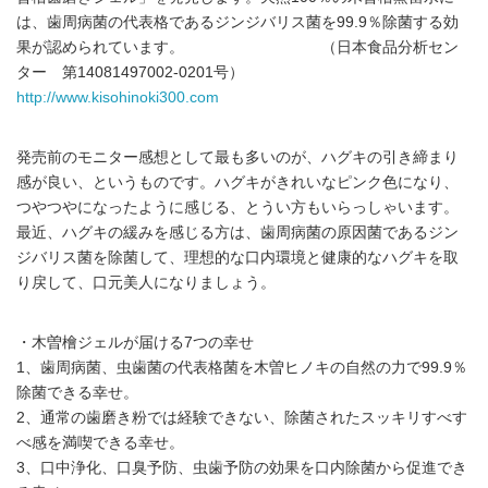
は、歯周病菌の代表格であるジンジバリス菌を99.9％除菌する効
果が認められています。 （日本食品分析セン
ター 第14081497002-0201号）
http://www.kisohinoki300.com
発売前のモニター感想として最も多いのが、ハグキの引き締まり
感が良い、というものです。ハグキがきれいなピンク色になり、
つやつやになったように感じる、とうい方もいらっしゃいます。
最近、ハグキの緩みを感じる方は、歯周病菌の原因菌であるジン
ジバリス菌を除菌して、理想的な口内環境と健康的なハグキを取
り戻して、口元美人になりましょう。
・木曽檜ジェルが届ける7つの幸せ
1、歯周病菌、虫歯菌の代表格菌を木曽ヒノキの自然の力で99.9％
除菌できる幸せ。
2、通常の歯磨き粉では経験できない、除菌されたスッキリすべす
べ感を満喫できる幸せ。
3、口中浄化、口臭予防、虫歯予防の効果を口内除菌から促進でき