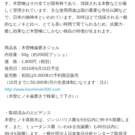
す。木曽檜はその全てが国有林であり、伐採される本数などが厳
しく管理されています。主な使用用途は国の重要な寺社仏閣など
で、日本の御神木といわれています。30年ほどで伐採される一般
的なヒノキと比べ、とても長い時間で育てられるため、抗菌力・
癒し効果など木曽檜にしかない独自の特徴が生まれます。
商品名：木曽檜歯磨きジェル
内容量：50g（約200回プッシュ）
価 格：1,800円（税別）
発売日：2015年6月15日予定
販売数：初回は5,000本の予約限定販売
（10月までに50,000本/月の生産体制になります：注1）
http://www.kisohinoki300.com
（木曽ヒノキ歯磨きで検索して下さい）
・取得済みのエビデンス
木曽ヒノキ蒸留水は、ジンジバリス菌を5分以内に99.9％除菌しま
す。また、ミュータンス菌（いわゆる虫歯菌）も60分以内に
99.9％除菌します。一般社団法人日本食品分析センターで取得済