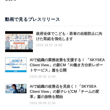
動画で見るプレスリリース
政府全体でこども・若者の自殺防止に向
けた取組を強化します
2026.08.07 14:00
AIで組織の業務改善を支援する！ 「SKYSEA
Client View」の新CM「AI働き方分析レポー
トサービス」篇を公開
2026.08.06 11:04
AIで組織の改善点を見抜く！「SKYSEA
Client View」の新テレビCM「チームの変
革」篇の放映を開始
2026.08.06 11:04