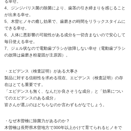
る幸せ。
4、ジンジバリス菌の除菌により、歯茎の引き締まりを感じること
が出来る幸せ。
5、木曽ヒノキの癒し効果で、歯磨きの時間をリラックスタイムに
できる幸せ。
6、人体に悪影響の可能性がある成分を一切含まないので安心して
毎日使える幸せ。
7、ジェル状なので電動歯ブラシが故障しない幸せ（電動歯ブラシ
の故障は歯磨き粉凝固が主原因）。
・エビデンス（検査証明）がある大事さ
製品に対する信頼性を求める現在、エビデンス（検査証明）の存
在はとても重要です。
「エビデンスも無く、なんだか良さそうな成分」と「効果につい
てのエビデンスのある成分」
皆さんが選ぶのはどちらなのか言わずもがなでしょう。
・なぜ木曽檜に除菌力があるのか？
木曽檜は長野県木曽地方で300年以上かけて育てられるヒノキで