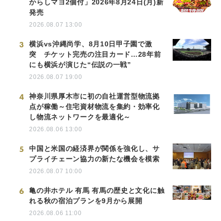
からしマヨ2個付」2026年8月24日(月)新
発売
2026.08.07 13:00
3
横浜vs沖縄尚学、8月10日甲子園で激
突 チケット完売の注目カード…28年前
にも横浜が演じた“伝説の一戦”
2026.08.07 19:00
4
神奈川県厚木市に初の自社運営型物流拠
点が稼働～住宅資材物流を集約・効率化
し物流ネットワークを最適化～
2026.08.06 13:00
5
中国と米国の経済界が関係を強化し、サ
プライチェーン協力の新たな機会を模索
2026.08.07 10:00
6
亀の井ホテル 有馬 有馬の歴史と文化に触
れる秋の宿泊プランを9月から展開
2026.08.06 11:00