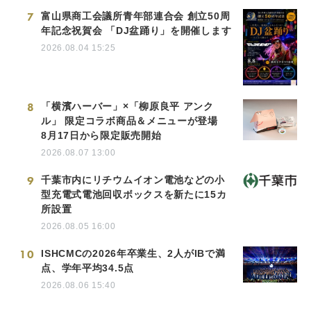
7
富山県商工会議所青年部連合会 創立50周
年記念祝賀会 「DJ盆踊り」を開催します
2026.08.04 15:25
8
「横濱ハーバー」×「柳原良平 アンク
ル」 限定コラボ商品＆メニューが登場
8月17日から限定販売開始
2026.08.07 13:00
9
千葉市内にリチウムイオン電池などの小
型充電式電池回収ボックスを新たに15カ
所設置
2026.08.05 16:00
10
ISHCMCの2026年卒業生、2人がIBで満
点、学年平均34.5点
2026.08.06 15:40