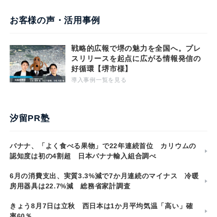
お客様の声・活用事例
戦略的広報で堺の魅力を全国へ。プレ
スリリースを起点に広がる情報発信の
好循環【堺市様】
導入事例一覧を見る
汐留PR塾
バナナ、「よく食べる果物」で22年連続首位 カリウムの
認知度は初の4割超 日本バナナ輸入組合調べ
6月の消費支出、実質3.3%減で7か月連続のマイナス 冷暖
房用器具は22.7%減 総務省家計調査
きょう8月7日は立秋 西日本は1か月平均気温「高い」確
率60％