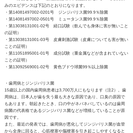
みのエビデンスは下記のとおりになります。
・第14081497002-0201号 ジンジバリス菌99.9％除菌
・第14081497002-0501号 ミュータンス菌99.9％除菌
・第13038131001-02号 経口試験（飲んでも身体に害が無いこと
の証明）
・第13038131001-03号 皮膚刺激試験（皮膚についても害が無い
ことの証明）
・第11051895001-01号 成分試験（重金属などが含まれていない
ことの証明）
・第13092569001-02号 黄色ブドウ球菌99％以上除菌
・歯周病とジンジバリス菌
15歳以上の国内歯周病患者は3,700万人にもなります（注2）。歯
周病は、日本人が歯を失う最も大きな原因であり、口臭の原因で
もあります。朝起きたとき、口の中がネバネバしているのは歯周
病菌の代表格であるジンジバリス菌などが増殖していることが原
因です。
また、最近の発表では、歯周病が悪化してジンジバリス菌が血管
から全身に回ると、心筋梗塞や脳梗塞を引き起こしやすくなると