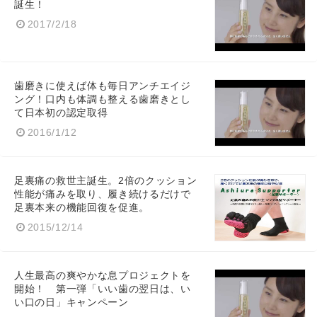
誕生！
2017/2/18
歯磨きに使えば体も毎日アンチエイジ
ング！口内も体調も整える歯磨きとし
て日本初の認定取得
2016/1/12
足裏痛の救世主誕生。2倍のクッション
性能が痛みを取り、履き続けるだけで
足裏本来の機能回復を促進。
2015/12/14
人生最高の爽やかな息プロジェクトを
開始！ 第一弾「いい歯の翌日は、い
い口の日」キャンペーン