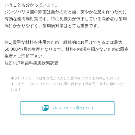
いうことも分かっています。
ジンジバリス菌の除菌は自分の命と歯、爽やかな息を保つために
有効な歯周病対策です。特に免疫力が低下している高齢者は歯周
病にかかりやすく、歯周病対策はとても重要です。
注1)貴重な材料を使用のため、継続的にお届けできるには最大
50,000本/月の生産となります。材料の枯渇を招かないための限定
生産とご理解下さい。
注2)H17年歯科疾患状態調査
本プレスリリースは発表元が入力した原稿をそのまま掲載しておりま
す。また、プレスリリースへのお問い合わせは発表元に直接お願いいた
します。

プレスリリース原文(PDF)