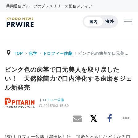
共同通信グループのプレスリリース配信メディア
KYODO NEWS
海外
国内
PRWIRE
TOP
化学
トロフィー佐藤
ピンク色の歯茎で口元美…
ピンク色の歯茎で口元美人を取り戻した
い！ 天然除菌力で口内浄化する歯磨きジェ
ル新発売
トロフィー佐藤
2015/6/3 15:30
(有)トロフィー佐藤（墨田区）は、加齢とともにひどくなる口