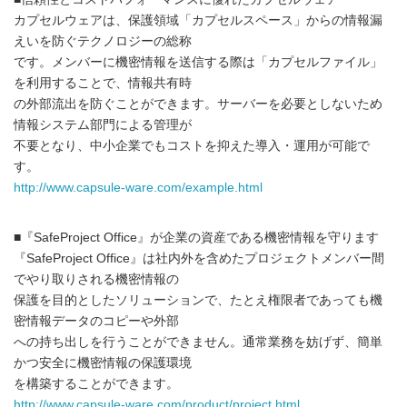
カプセルウェアは、保護領域「カプセルスペース」からの情報漏
えいを防ぐテクノロジーの総称
です。メンバーに機密情報を送信する際は「カプセルファイル」
を利用することで、情報共有時
の外部流出を防ぐことができます。サーバーを必要としないため
情報システム部門による管理が
不要となり、中小企業でもコストを抑えた導入・運用が可能で
す。
http://www.capsule-ware.com/example.html
■『SafeProject Office』が企業の資産である機密情報を守ります
『SafeProject Office』は社内外を含めたプロジェクトメンバー間
でやり取りされる機密情報の
保護を目的としたソリューションで、たとえ権限者であっても機
密情報データのコピーや外部
への持ち出しを行うことができません。通常業務を妨げず、簡単
かつ安全に機密情報の保護環境
を構築することができます。
http://www.capsule-ware.com/product/project.html