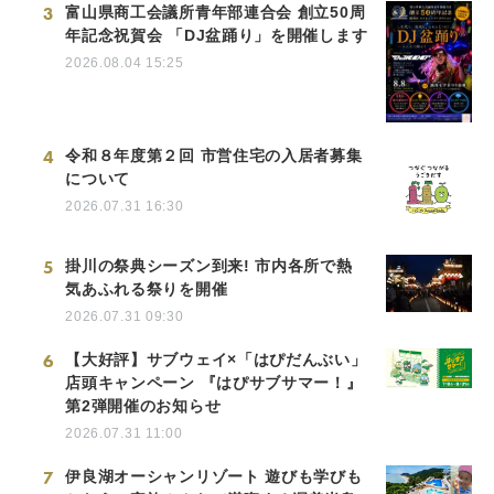
3
富山県商工会議所青年部連合会 創立50周
年記念祝賀会 「DJ盆踊り」を開催します
2026.08.04 15:25
4
令和８年度第２回 市営住宅の入居者募集
について
2026.07.31 16:30
5
掛川の祭典シーズン到来! 市内各所で熱
気あふれる祭りを開催
2026.07.31 09:30
6
【大好評】サブウェイ×「はぴだんぶい」
店頭キャンペーン 『はぴサブサマー！』
第2弾開催のお知らせ
2026.07.31 11:00
7
伊良湖オーシャンリゾート 遊びも学びも