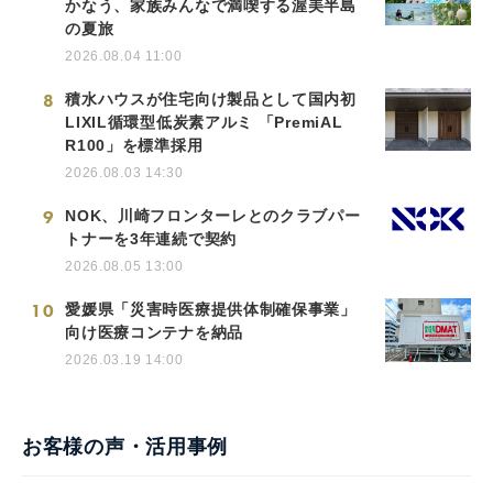
かなう、家族みんなで満喫する渥美半島
の夏旅
2026.08.04 11:00
8
積水ハウスが住宅向け製品として国内初
LIXIL循環型低炭素アルミ 「PremiAL
R100」を標準採用
2026.08.03 14:30
9
NOK、川崎フロンターレとのクラブパー
トナーを3年連続で契約
2026.08.05 13:00
10
愛媛県「災害時医療提供体制確保事業」
向け医療コンテナを納品
2026.03.19 14:00
お客様の声・活用事例