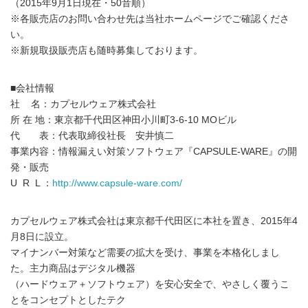
（2015年9月1日現在・50音順）
※各販売店のお問い合わせ先は当社ホームページでご確認くださ
い。
※新規取扱販売店も随時募集しております。
■会社情報
社 名：カプセルウェア株式会社
所 在 地：東京都千代田区神田小川町3-6-10 MOビル
代 表：代表取締役社長 安井慎二
事業内容：情報漏えい対策ソフトウェア『CAPSULE-WARE』の開
発・販売
U R L ：
http://www.capsule-ware.com/
カプセルウェア株式会社は東京都千代田区に本社を置き、2015年4
月8日に設立。
マイナンバー対策など需要の拡大を受け、事業を本格化しまし
た。主力商品はデジタル機器
（ハードウェア＋ソフトウェア）を安心安全で、やさしく覆うこ
とをコンセプトとしたテク