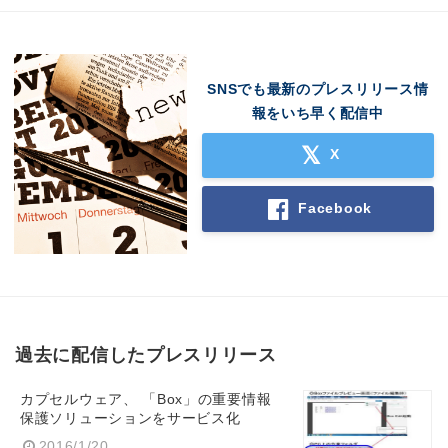
SNSでも最新のプレスリリース情
報をいち早く配信中
X
Facebook
過去に配信したプレスリリース
Japanese
カプセルウェア、 「Box」の重要情報
保護ソリューションをサービス化
2016/1/20