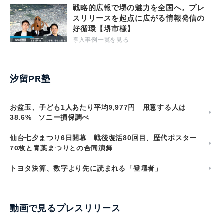
戦略的広報で堺の魅力を全国へ。プレ
スリリースを起点に広がる情報発信の
好循環【堺市様】
導入事例一覧を見る
汐留PR塾
お盆玉、子ども1人あたり平均9,977円 用意する人は
38.6% ソニー損保調べ
仙台七夕まつり6日開幕 戦後復活80回目、歴代ポスター
70枚と青葉まつりとの合同演舞
トヨタ決算、数字より先に読まれる「登壇者」
動画で見るプレスリリース