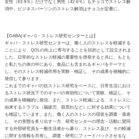
女性（63.9％）だけでなく男性（42.6％）もチョコでストレス解
消中。ビジネスパーソンのストレス解消はチョコが定番に。
【GABA(ギャバ)・ストレス研究センターとは】
ギャバ・ストレス研究センターは、働く人のストレスを軽減する
ことにより、QOLの向上に寄与することを目的として設立されま
した。日常的なストレス軽減の重要性を啓発すると共に、もとも
と私たちの体の中にあり、食品にも含まれるギャバをテーマと
し、そのストレス軽減作用を実験・検証し、その成果を積極的に
発信して参ります。
これまでのギャバの抗ストレス研究をベースに、日常生活におけ
るストレス状況下でのギャバの有効性について実験、検証し、そ
の成果を積極的に発信。また、ストレス軽減による、ストレスに
由来するトラブル（脳疲労、肌荒れなど）に対する効果について
も検証しています。また、働く人のストレスの現状を調査・発表
し、その実態を炙り出す一方、研究センターの理念・活動に賛同
する外部研究員を一般生活者から募り、ストレス及び、その軽減
に関する情報を共有し、調査・研究にフィードバックさせるな