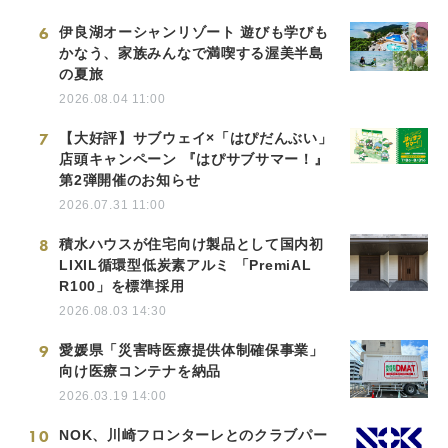
6
伊良湖オーシャンリゾート 遊びも学びも
かなう、家族みんなで満喫する渥美半島
の夏旅
2026.08.04 11:00
7
【大好評】サブウェイ×「はぴだんぶい」
店頭キャンペーン 『はぴサブサマー！』
第2弾開催のお知らせ
2026.07.31 11:00
8
積水ハウスが住宅向け製品として国内初
LIXIL循環型低炭素アルミ 「PremiAL
R100」を標準採用
2026.08.03 14:30
9
愛媛県「災害時医療提供体制確保事業」
向け医療コンテナを納品
2026.03.19 14:00
10
NOK、川崎フロンターレとのクラブパー