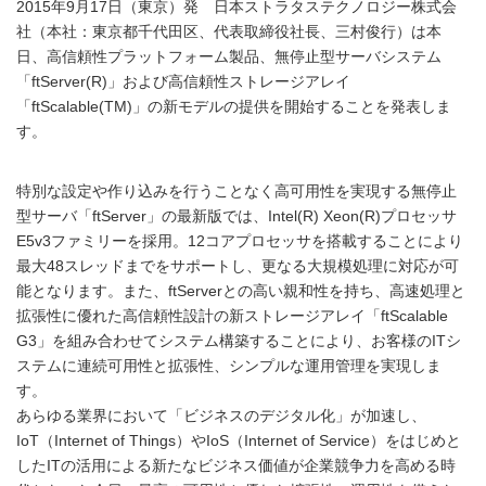
2015年9月17日（東京）発 日本ストラタステクノロジー株式会
社（本社：東京都千代田区、代表取締役社長、三村俊行）は本
日、高信頼性プラットフォーム製品、無停止型サーバシステム
「ftServer(R)」および高信頼性ストレージアレイ
「ftScalable(TM)」の新モデルの提供を開始することを発表しま
す。
特別な設定や作り込みを行うことなく高可用性を実現する無停止
型サーバ「ftServer」の最新版では、Intel(R) Xeon(R)プロセッサ
E5v3ファミリーを採用。12コアプロセッサを搭載することにより
最大48スレッドまでをサポートし、更なる大規模処理に対応が可
能となります。また、ftServerとの高い親和性を持ち、高速処理と
拡張性に優れた高信頼性設計の新ストレージアレイ「ftScalable
G3」を組み合わせてシステム構築することにより、お客様のITシ
ステムに連続可用性と拡張性、シンプルな運用管理を実現しま
す。
あらゆる業界において「ビジネスのデジタル化」が加速し、
IoT（Internet of Things）やIoS（Internet of Service）をはじめと
したITの活用による新たなビジネス価値が企業競争力を高める時