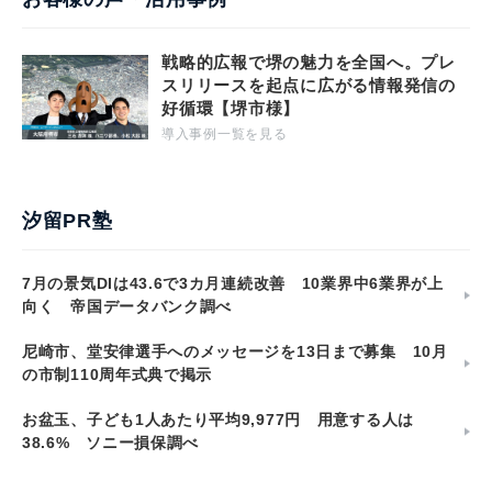
戦略的広報で堺の魅力を全国へ。プレ
スリリースを起点に広がる情報発信の
好循環【堺市様】
導入事例一覧を見る
汐留PR塾
7月の景気DIは43.6で3カ月連続改善 10業界中6業界が上
向く 帝国データバンク調べ
尼崎市、堂安律選手へのメッセージを13日まで募集 10月
の市制110周年式典で掲示
お盆玉、子ども1人あたり平均9,977円 用意する人は
38.6% ソニー損保調べ