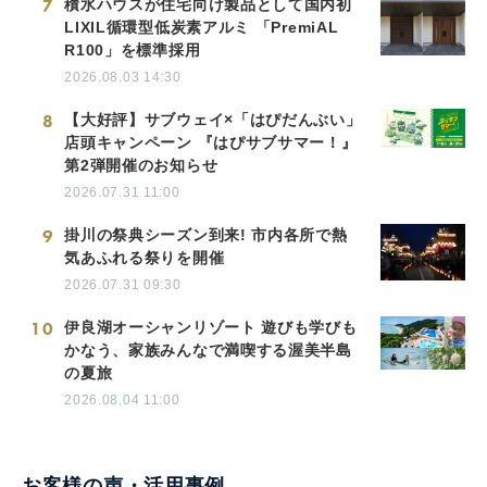
7
積水ハウスが住宅向け製品として国内初
LIXIL循環型低炭素アルミ 「PremiAL
R100」を標準採用
2026.08.03 14:30
8
【大好評】サブウェイ×「はぴだんぶい」
店頭キャンペーン 『はぴサブサマー！』
第2弾開催のお知らせ
2026.07.31 11:00
9
掛川の祭典シーズン到来! 市内各所で熱
気あふれる祭りを開催
2026.07.31 09:30
10
伊良湖オーシャンリゾート 遊びも学びも
かなう、家族みんなで満喫する渥美半島
の夏旅
2026.08.04 11:00
お客様の声・活用事例