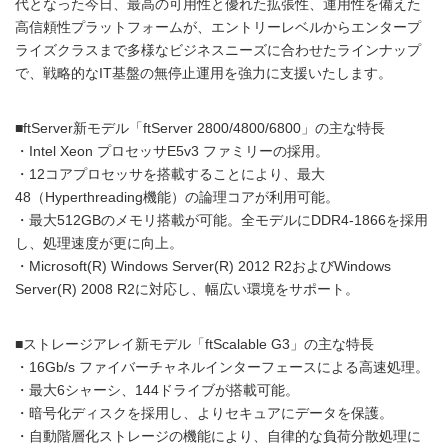
代となった今日、最高の可用性と優れた拡張性、運用性を備えた
高信頼性プラットフォームが、エントリーレベルからエンタープ
ライズクラスまで多様なビジネスニーズに合わせたラインナップ
で、戦略的なIT基盤の無停止運用を強力に支援いたします。
■ftServer新モデル「ftServer 2800/4800/6800」の主な特長
・Intel Xeon プロセッサE5v3 ファミリーの採用。
・12コアプロセッサを搭載することにより、最大
48（Hyperthreading機能）の論理コアが利用可能。
・最大512GBのメモリ搭載が可能。全モデルにDDR4-1866を採用
し、処理速度が更に向上。
・Microsoft(R) Windows Server(R) 2012 R2およびWindows
Server(R) 2008 R2に対応し、幅広い環境をサポート。
■ストレージアレイ新モデル「ftScalable G3」の主な特長
・16Gb/s ファイバーチャネルインターフェースによる高速処理。
・最大6シャーシ、144ドライブが搭載可能。
・暗号化ディスクを採用し、よりセキュアにデータを保護。
・自動階層化ストレージの機能により、自律的な負荷分散処理に