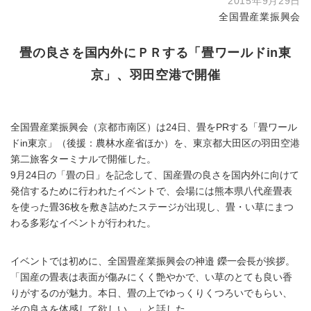
2015年9月29日
全国畳産業振興会
畳の良さを国内外にＰＲする「畳ワールドin東
京」、羽田空港で開催
全国畳産業振興会（京都市南区）は24日、畳をPRする「畳ワール
ドin東京」（後援：農林水産省ほか）を、東京都大田区の羽田空港
第二旅客ターミナルで開催した。
9月24日の「畳の日」を記念して、国産畳の良さを国内外に向けて
発信するために行われたイベントで、会場には熊本県八代産畳表
を使った畳36枚を敷き詰めたステージが出現し、畳・い草にまつ
わる多彩なイベントが行われた。
イベントでは初めに、全国畳産業振興会の神邉 鑅一会長が挨拶。
「国産の畳表は表面が傷みにくく艶やかで、い草のとても良い香
りがするのが魅力。本日、畳の上でゆっくりくつろいでもらい、
その良さを体感して欲しい。」と話した。