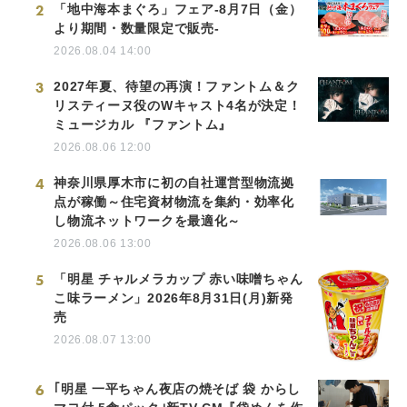
2
「地中海本まぐろ」フェア-8月7日（金）
より期間・数量限定で販売-
2026.08.04 14:00
3
2027年夏、待望の再演！ファントム＆ク
リスティーヌ役のWキャスト4名が決定！
ミュージカル 『ファントム』
2026.08.06 12:00
4
神奈川県厚木市に初の自社運営型物流拠
点が稼働～住宅資材物流を集約・効率化
し物流ネットワークを最適化～
2026.08.06 13:00
5
「明星 チャルメラカップ 赤い味噌ちゃん
こ味ラーメン」2026年8月31日(月)新発
売
2026.08.07 13:00
6
｢明星 一平ちゃん夜店の焼そば 袋 からし