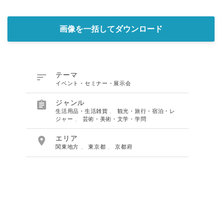
画像を一括してダウンロード

テーマ
イベント・セミナー・展示会

ジャンル
生活用品・生活雑貨
、
観光・旅行・宿泊・レ
ジャー
、
芸術・美術・文学・学問

エリア
関東地方
、
東京都
、
京都府