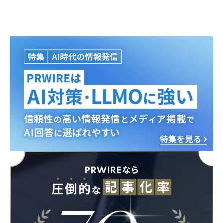
Japanese
English