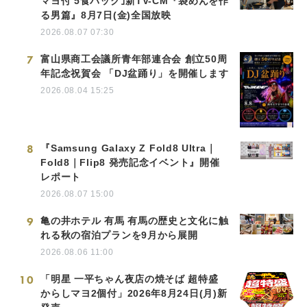
マヨ付 5食パック｣新TV-CM『袋めんを作
る男篇』8月7日(金)全国放映
2026.08.07 07:30
7
富山県商工会議所青年部連合会 創立50周
年記念祝賀会 「DJ盆踊り」を開催します
2026.08.04 15:25
8
『Samsung Galaxy Z Fold8 Ultra｜
Fold8｜Flip8 発売記念イベント』開催
レポート
2026.08.07 15:00
9
亀の井ホテル 有馬 有馬の歴史と文化に触
れる秋の宿泊プランを9月から展開
2026.08.06 11:00
10
「明星 一平ちゃん夜店の焼そば 超特盛
からしマヨ2個付」2026年8月24日(月)新