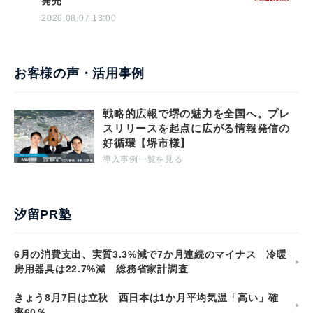
発売
2026.08.07 13:00
お客様の声・活用事例
戦略的広報で堺の魅力を全国へ。プレ
スリリースを起点に広がる情報発信の
好循環【堺市様】
導入事例一覧を見る
汐留PR塾
6月の消費支出、実質3.3%減で7か月連続のマイナス 冷暖
房用器具は22.7%減 総務省家計調査
きょう8月7日は立秋 西日本は1か月平均気温「高い」確
率60％