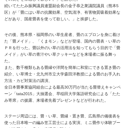
続いてたたみ振興議員連盟副会長の金子恭之衆議院議員（熊本5
区）が「畳にはい草の抗菌効果、空気清浄、有害物質吸着効果な
どがあり、国産畳表を使って欲しい。」と挨拶した。
その後、熊本県・福岡県のい草生産者、畳のエプロンを身に着け
た「畳メイド」、「くまモン」などが登場、国内の畳表・い草の
ＰＲを行った。畳以外のい草の活用法を知ってもらう目的で「畳
メイド」がい草の青汁やい草クッキーなどを来場者に振る舞っ
た。
また、数千種類もある畳縁や洋間を簡単に和室にできる置き畳の
紹介、い草博士・北九州市立大学森田洋教授による畳のお手入れ
方法・カビ対策法の講演、
全日本畳事業協同組合による最高30万円が当たる畳替えキャンペ
ーン「tata2015」大抽選会、早稲田大学落語研究会による「たた
み寄席」の披露、来場者先着プレゼントなどが行われた。
ステージ周辺には、畳・い草、畳縁・置き畳、広島県の備後表を
使った日本唯一の編み笠工芸士による実演、ミニ畳作り体験ブー