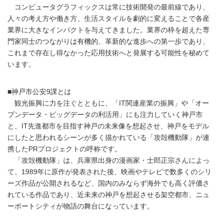
コンピュータグラフィックスは常に技術開発の最前線であり、
人々の考え方や働き方、生活スタイルを劇的に変えることで各産
業界に大きなインパクトを与えてきました。業界の枠を超えた専
門家同士のつながりは有機的、革新的な進歩への第一歩であり、
これまで存在し得なかった応用技術へと発展する可能性を秘めて
います。
■神戸市公安9課とは
観光振興に力を注ぐとともに、「IT関連産業の振興」や「オー
プンデータ・ビッグデータの利活用」にも注力していく神戸市
と、IT先進都市を目指す神戸の未来像を想起させ、神戸をモデル
にしたと思われるシーンが多く描かれている「攻殻機動隊」が連
携したPRプロジェクトの呼称です。
「攻殻機動隊」は、兵庫県出身の漫画家・士郎正宗さんによっ
て、1989年に原作が発表された後、映画やテレビで数多くのシリ
ーズ作品が公開されるなど、国内のみならず海外でも高く評価さ
れている作品であり、近未来の神戸を想起させる架空都市、ニュ
ーポートシティが物語の舞台になっています。