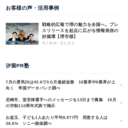
お客様の声・活用事例
戦略的広報で堺の魅力を全国へ。プレ
スリリースを起点に広がる情報発信の
好循環【堺市様】
導入事例一覧を見る
汐留PR塾
7月の景気DIは43.6で3カ月連続改善 10業界中6業界が上
向く 帝国データバンク調べ
尼崎市、堂安律選手へのメッセージを13日まで募集 10月
の市制110周年式典で掲示
お盆玉、子ども1人あたり平均9,977円 用意する人は
38.6% ソニー損保調べ