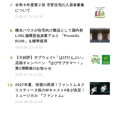
7
令和８年度第２回 市営住宅の入居者募集
について
2026.07.31 16:30
8
積水ハウスが住宅向け製品として国内初
LIXIL循環型低炭素アルミ 「PremiAL
R100」を標準採用
2026.08.03 14:30
9
【大好評】サブウェイ×「はぴだんぶい」
店頭キャンペーン 『はぴサブサマー！』
第2弾開催のお知らせ
2026.07.31 11:00
10
2027年夏、待望の再演！ファントム＆ク
リスティーヌ役のWキャスト4名が決定！
ミュージカル 『ファントム』
2026.08.06 12:00