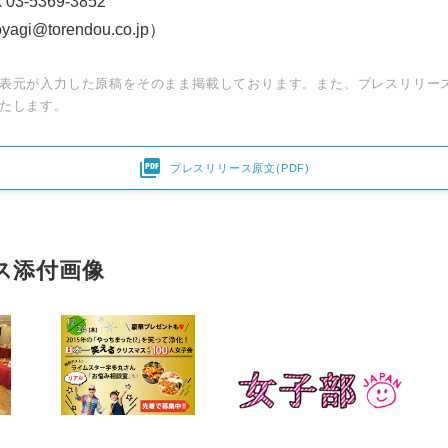
x 03-5369-3852
@torendou.co.jp）
表元が入力した原稿をそのまま掲載しております。また、プレスリリー
たします。

プレスリリース原文(PDF)
ス添付画像