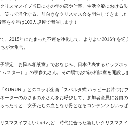
クリスマスイブ当日にその年の恋や仕事、生活全般における失
、笑って浄化する、前向きなクリスマス会を開催してきました
名物行事を今年は100人規模で開催します！
て、2015年にたまった不運を浄化して、よりよい2016年を迎
たちが大集合。
子限定！お悩み相談室」でおなじみ、日本代表するヒップホッ
（ライムスター）」の宇多丸さん。その場でお悩み相談室を開設し
「KURURi」とのコラボ企画「スパルタ式 ハッピーお片づけ
ネーターのみさきのゑさんをお呼びして、参加者全員に各自の
らったりと、女子たちの血となり骨となるコンテンツもいっぱ
リスマスイブもいいけれど、時代に合った新しいクリスマスイ