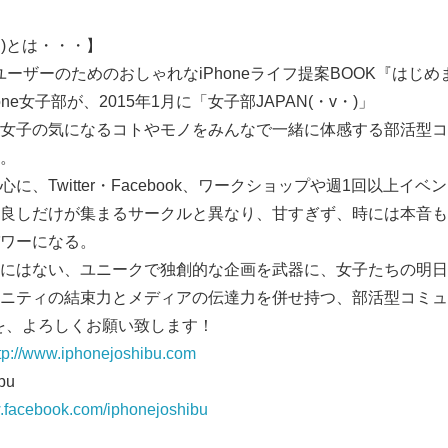
・)とは・・・】
neユーザーのためのおしゃれなiPhoneライフ提案BOOK『はじめま
ne女子部が、2015年1月に「女子部JAPAN(・v・)」
女子の気になるコトやモノをみんなで一緒に体感する部活型コ
。
に、Twitter・Facebook、ワークショップや週1回以上イ
良しだけが集まるサークルと異なり、甘すぎず、時には本音も
ワーになる。
にはない、ユニークで独創的な企画を武器に、女子たちの明日
Japanese
ニティの結束力とメディアの伝達力を併せ持つ、部活型コミュ
)」を、よろしくお願い致します！
tp://www.iphonejoshibu.com
bu
w.facebook.com/iphonejoshibu