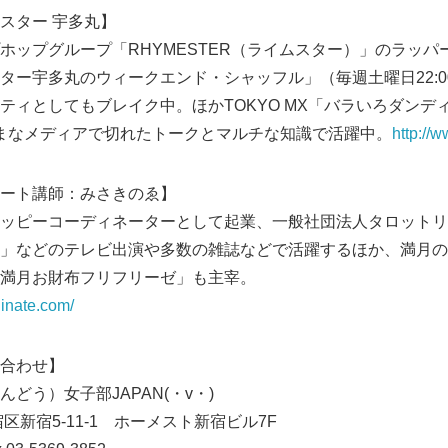
スター 宇多丸】
English
ホップグループ「RHYMESTER（ライムスター）」のラッパー
ター宇多丸のウィークエンド・シャッフル」（毎週土曜日22:00
ィとしてもブレイク中。ほかTOKYO MX「バラいろダンディ」
まざまなメディアで切れたトークとマルチな知識で活躍中。
http://w
ート講師：みさきのゑ】
ッピーコーディネーターとして起業、一般社団法人タロットリ
」などのテレビ出演や多数の雑誌などで活躍するほか、満月の
満月お財布フリフリーゼ」も主宰。
inate.com/
合わせ】
どう）女子部JAPAN(・v・)
新宿区新宿5-11-1 ホーメスト新宿ビル7F