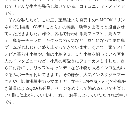
じてリアルな生声を発信し続けている、コミュニティ・メディア
です。
そんな私たちが、この度、宝島社より発売中のe-MOOK『リン
ネル特別編集 LOVE！ことり』の編集・執筆をまるっと担当させ
ていただきました。昨今、各地で行われる鳥フェスや、鳥カフ
ェ、鳥をモチーフにしたグッズの人気など、酉年になって更に鳥
ブームがじわじわと盛り上がってきています。そこで、家でノビ
ノビと暮らす小鳥や、旬の小鳥ネタ、また小鳥を飼っている著名
人のインタビューなど、小鳥の可愛さにフォーカスしました。さ
らに付録には、リップやキャンディなど小物が入るインコ型ぬい
ぐるみポーチが付いてきます。そのほか、人気インスタグラマー
さんや、話題沸騰中のシマエナガ、女子部JAPAN(・v・)の小鳥好
き部員によるQ&Aも必見。ページをめくって眺めるだけでも楽し
い1冊に仕上がっています。ぜひ、お手にとっていただければ幸い
です。