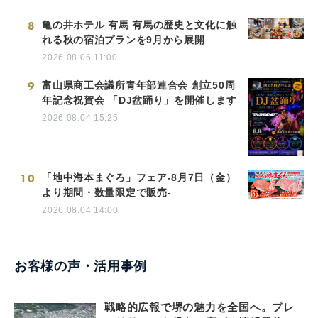
8
亀の井ホテル 有馬 有馬の歴史と文化に触
れる秋の宿泊プランを9月から展開
2026.08.06 11:00
9
富山県商工会議所青年部連合会 創立50周
年記念祝賀会 「DJ盆踊り」を開催します
2026.08.04 15:25
10
「地中海本まぐろ」フェア-8月7日（金）
より期間・数量限定で販売-
2026.08.04 14:00
お客様の声・活用事例
戦略的広報で堺の魅力を全国へ。プレ