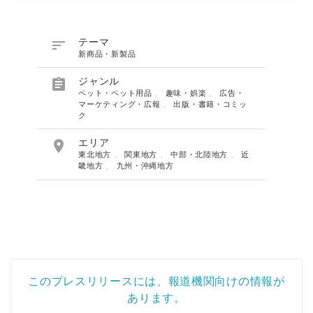

テーマ
新商品・新製品

ジャンル
ペット・ペット用品
、
趣味・娯楽
、
広告・
マーケティング・広報
、
出版・書籍・コミッ
ク

エリア
東北地方
、
関東地方
、
中部・北陸地方
、
近
畿地方
、
九州・沖縄地方
このプレスリリースには、報道機関向けの情報が
あります。