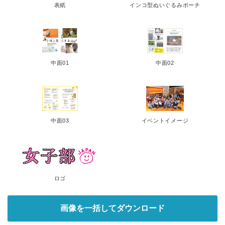
表紙
インコ型ぬいぐるみポーチ
中面01
中面02
中面03
イベントイメージ
ロゴ
画像を一括してダウンロード