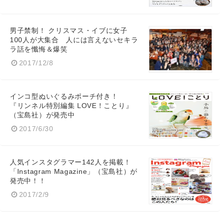
English
男子禁制！ クリスマス・イブに女子
100人が大集合 人には言えないセキラ
ラ話を懺悔＆爆笑
2017/12/8
インコ型ぬいぐるみポーチ付き！
『リンネル特別編集 LOVE！ことり』
（宝島社）が発売中
2017/6/30
人気インスタグラマー142人を掲載！
「Instagram Magazine」（宝島社）が
発売中！！
2017/2/9