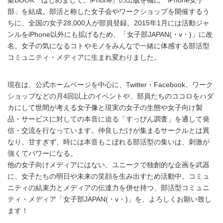
案BOOK『はじめまして。iPhone』の出版を機に「iPhone女子
部」を結成。部活と称した女子会やワークショップを開催するう
ちに、全国の女子28,000人が部員登録。2015年1月には活動ジャ
ンルをiPhone以外にも拡げるため、「女子部JAPAN(・v・)」に改
名。女子の気になるコトやモノをみんなで一緒に体感する部活型
コミュニティ・メディアに生まれ変わりました。
現在は、公式ホームページを中心に、Twitter・Facebook、ワーク
ショップなどの月4回以上のイベントや、部員たちのココロをハダ
カにして世間が考える女子像と現実の女子の生態や女子向け製
品・サービスに対しての本音に迫る「すっぴん調査」を通して発
信・交流を行なっています。仲良しだけが集まるサークルとは異
なり、甘すぎず、時には本音もこぼれる部活型の集いは、刺激が
強くてパワーになる。
他の女子向けメディアにはない、ユニークで独創的な企画を武器
に、女子たちの明日や未来の笑顔を生み出すため活動中。コミュ
ニティの結束力とメディアの伝達力を併せ持つ、部活型コミュニ
ティ・メディア「女子部JAPAN(・v・)」を、よろしくお願い致し
ます！