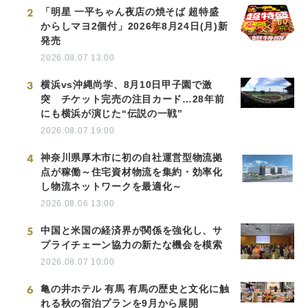
2
「明星 一平ちゃん夜店の焼そば 超特盛
からしマヨ2個付」2026年8月24日(月)新
発売
2026.08.07 13:00
3
横浜vs沖縄尚学、8月10日甲子園で激
突 チケット完売の注目カード…28年前
にも横浜が演じた“伝説の一戦”
2026.08.07 19:00
4
神奈川県厚木市に初の自社運営型物流拠
点が稼働～住宅資材物流を集約・効率化
し物流ネットワークを最適化～
2026.08.06 13:00
5
中国と米国の経済界が関係を強化し、サ
プライチェーン協力の新たな機会を模索
2026.08.07 10:00
6
亀の井ホテル 有馬 有馬の歴史と文化に触
れる秋の宿泊プランを9月から展開