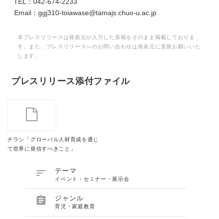
TEL：042-674-2233
Email：ggj310-toiawase@tamajs.chuo-u.ac.jp
本プレスリリースは発表元が入力した原稿をそのまま掲載しておりま
す。また、プレスリリースへのお問い合わせは発表元に直接お願いいた
します。
プレスリリース添付ファイル
チラシ「グローバル人材育成を通じ
て世界に発信すべきこと」

テーマ
イベント・セミナー・展示会

ジャンル
育児・家庭教育