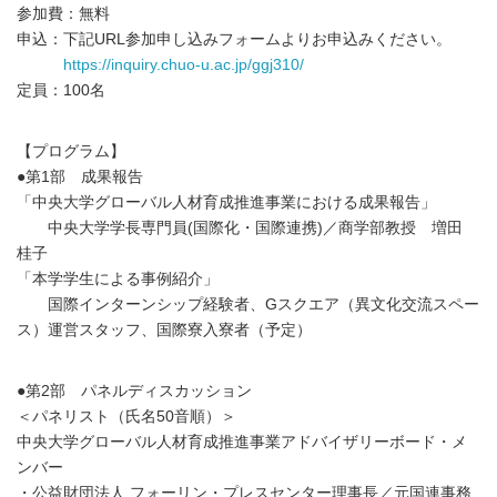
参加費：無料
申込：下記URL参加申し込みフォームよりお申込みください。
https://inquiry.chuo-u.ac.jp/ggj310/
定員：100名
【プログラム】
●第1部 成果報告
「中央大学グローバル人材育成推進事業における成果報告」
中央大学学長専門員(国際化・国際連携)／商学部教授 増田
桂子
「本学学生による事例紹介」
国際インターンシップ経験者、Gスクエア（異文化交流スペー
ス）運営スタッフ、国際寮入寮者（予定）
●第2部 パネルディスカッション
＜パネリスト（氏名50音順）＞
中央大学グローバル人材育成推進事業アドバイザリーボード・メ
ンバー
・公益財団法人 フォーリン・プレスセンター理事長／元国連事務