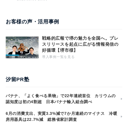
お客様の声・活用事例
戦略的広報で堺の魅力を全国へ。プレ
スリリースを起点に広がる情報発信の
好循環【堺市様】
導入事例一覧を見る
汐留PR塾
バナナ、「よく食べる果物」で22年連続首位 カリウムの
認知度は初の4割超 日本バナナ輸入組合調べ
6月の消費支出、実質3.3%減で7か月連続のマイナス 冷暖
房用器具は22.7%減 総務省家計調査