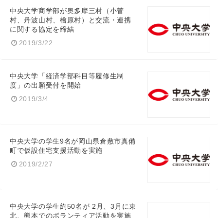
中央大学商学部が奥多摩三村（小菅
村、丹波山村、檜原村）と交流・連携
に関する協定を締結
2019/3/22
中央大学「経済学部科目等履修生制
度」の出願受付を開始
2019/3/4
Japanese
中央大学の学生9名が岡山県倉敷市真備
町で仮設住宅支援活動を実施
2019/2/27
English
中央大学の学生約50名が 2月、3月に東
北、熊本でのボランティア活動を実施