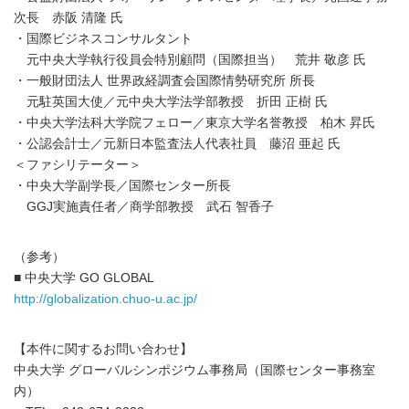
次長 赤阪 清隆 氏
・国際ビジネスコンサルタント
元中央大学執行役員会特別顧問（国際担当） 荒井 敬彦 氏
・一般財団法人 世界政経調査会国際情勢研究所 所長
元駐英国大使／元中央大学法学部教授 折田 正樹 氏
・中央大学法科大学院フェロー／東京大学名誉教授 柏木 昇氏
・公認会計士／元新日本監査法人代表社員 藤沼 亜起 氏
＜ファシリテーター＞
・中央大学副学長／国際センター所長
GGJ実施責任者／商学部教授 武石 智香子
（参考）
■ 中央大学 GO GLOBAL
http://globalization.chuo-u.ac.jp/
【本件に関するお問い合わせ】
中央大学 グローバルシンポジウム事務局（国際センター事務室
内）