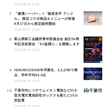
2026.08.06 11:00
7
「横濱ハーバー」×「柳原良平 アンク
ル」 限定コラボ商品＆メニューが登場
8月17日から限定販売開始
2026.08.07 13:00
8
富山県商工会議所青年部連合会 創立50周
年記念祝賀会 「DJ盆踊り」を開催します
2026.08.04 15:25
9
ISHCMCの2026年卒業生、2人がIBで満
点、学年平均34.5点
2026.08.06 15:40
10
千葉市内にリチウムイオン電池などの小
型充電式電池回収ボックスを新たに15カ
所設置
2026.08.05 16:00