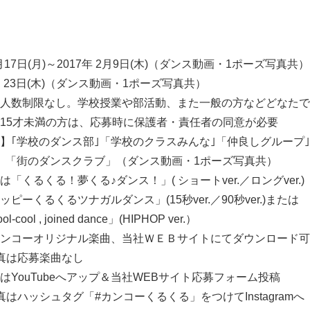
月17日(月)～2017年 2月9日(木)（ダンス動画・1ポーズ写真共）
月 23日(木)（ダンス動画・1ポーズ写真共）
人数制限なし。学校授業や部活動、また一般の方などどなたで
未満の方は、応募時に保護者・責任者の同意が必要
校のダンス部｣「学校のクラスみんな｣「仲良しグループ｣
ラブ」（ダンス動画・1ポーズ写真共）
くるくる！夢くる♪ダンス！」( ショートver.／ロングver.)
くるツナガルダンス」(15秒ver.／90秒ver.)または
 , joined dance」(HIPHOP ver.）
オリジナル楽曲、当社ＷＥＢサイトにてダウンロード可
応募楽曲なし
YouTubeへアップ＆当社WEBサイト応募フォーム投稿
ュタグ「#カンコーくるくる」をつけてInstagramへ