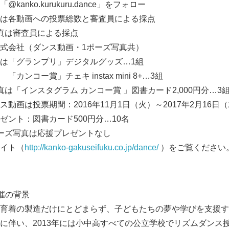
o.kurukuru.dance」をフォロー
は各動画への投票総数と審査員による採点
審査員による採点
式会社（ダンス動画・1ポーズ写真共）
は「グランプリ」デジタルグッズ…1組
キ instax mini 8+…3組
ンスタグラム カンコー賞 」図書カード2,000円分…3
動画は投票期間：2016年11月1日（火）～2017年2月16日
書カード500円分…10名
は応援プレゼントなし
イト（
http://kanko-gakuseifuku.co.jp/dance/
）をご覧ください
催の背景
育着の製造だけにとどまらず、子どもたちの夢や学びを支援す
に伴い、2013年には小中高すべての公立学校でリズムダンス