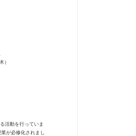
組
（木）
。
る活動を行っていま
授業が必修化されまし