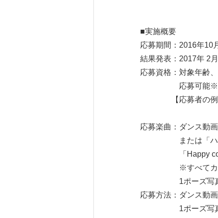
■実施概要
応募期間：2016年10
結果発表：2017年 2
応募資格：対象年齢、
応募可能※15才
【応募者の例】｢学
「街のダンスク
応募楽曲：ダンス動画は「
または「ハッピーくる
「Happy cool-cool
※すべてカンコー
1ポーズ写真は
応募方法：ダンス動画は
1ポーズ写真はハッシ