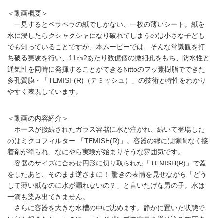
＜動画概要＞
一見するとペラペラの紙でしかない、一枚の薄いシート。紙を
水に浸したらクシャクシャになり破れてしまうのは小さな子ども
でも知っていることですが、本ムービーでは、そんな常識観を打
ち破る実験を行い、11㎝2あたり数億個の微細孔をもち、防水性と
通気性を同時に発揮することができるNittoのフッ素樹脂でできた
多孔質膜・「TEMISH(R)（テミッシュ）」の技術と特性をわかり
やすく表現しています。
＜動画の内容紹介＞
ホースが接続されたガラス容器に水が注がれ、続いて登場した
のはミクロフィルター 「TEMISH(R)」。容器の縁には隙間なく接
着剤が塗られ、なにやら実験が始まりそうな雰囲気です。
容器のサイズに合わせ円形に切り取られた「TEMISH(R)」で蓋
をしたあと、そのまま逆さまに！ 驚きの表情を見せながら「どう
して薄い紙なのに水が漏れないの？」と言いたげな男の子。水は
一滴も染み出てきません。
さらに容器を大きな水槽の中に沈めます。静かに置いた状態で