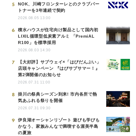
5
NOK、川崎フロンターレとのクラブパー
トナーを3年連続で契約
2026.08.05 13:00
6
積水ハウスが住宅向け製品として国内初
LIXIL循環型低炭素アルミ 「PremiAL
R100」を標準採用
2026.08.03 14:30
7
【大好評】サブウェイ×「はぴだんぶい」
店頭キャンペーン 『はぴサブサマー！』
第2弾開催のお知らせ
2026.07.31 11:00
8
掛川の祭典シーズン到来! 市内各所で熱
気あふれる祭りを開催
2026.07.31 09:30
9
伊良湖オーシャンリゾート 遊びも学びも
かなう、家族みんなで満喫する渥美半島
の夏旅