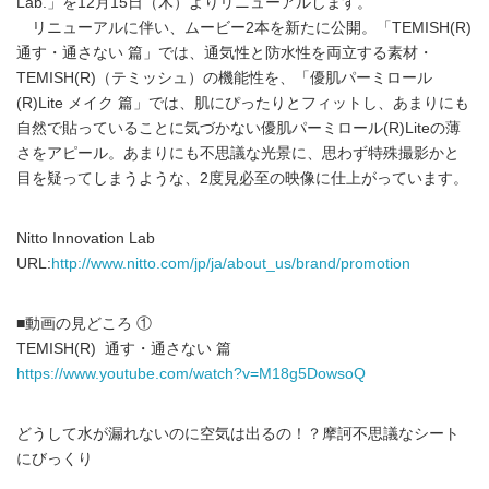
Lab.」を12月15日（木）よりリニューアルします。
リニューアルに伴い、ムービー2本を新たに公開。「TEMISH(R)
通す・通さない 篇」では、通気性と防水性を両立する素材・
TEMISH(R)（テミッシュ）の機能性を、「優肌パーミロール
(R)Lite メイク 篇」では、肌にぴったりとフィットし、あまりにも
自然で貼っていることに気づかない優肌パーミロール(R)Liteの薄
さをアピール。あまりにも不思議な光景に、思わず特殊撮影かと
目を疑ってしまうような、2度見必至の映像に仕上がっています。
Nitto Innovation Lab
URL:
http://www.nitto.com/jp/ja/about_us/brand/promotion
■動画の見どころ ①
TEMISH(R) 通す・通さない 篇
https://www.youtube.com/watch?v=M18g5DowsoQ
どうして水が漏れないのに空気は出るの！？摩訶不思議なシート
にびっくり