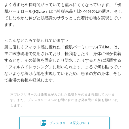
よく通すため長時間貼っていても蒸れにくくなっています。「優
肌パーミロール(R)Lite」は当社従来品と比べ4分の1の薄さ、そし
てしなやかな伸びと肌感覚のサラッとした着け心地を実現してい
ます。
＜こんなところで使われています＞
肌に優しくフィット感に優れた「優肌パーミロール(R)Lite」は、
主に医療現場で使用されており、怪我をしたり、身体に何か装着
するとき、その部位を固定したり防水したりするときに活躍する
「フィルムドレッシング」に用いられます。まるで何も貼ってい
ないような着け心地を実現しているため、患者の方の身体、そし
て生活の負担を軽減します。
本プレスリリースは発表元が入力した原稿をそのまま掲載しておりま
す。また、プレスリリースへのお問い合わせは発表元に直接お願いいた
します。

プレスリリース原文(PDF)