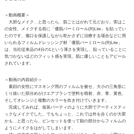
＜動画概要＞
大胆なメイク…と思ったら、肌ごとはがれて元どおり。実はこ
の女性、メイクする前に「優肌パーミロール(R)Lite」を貼ってい
たのです。傷口を保護しながら乾かさずに治療する場合などに用
いられるフィルムドレッシング材「優肌パーミロール(R)Lite」
は、当社従来品の4分の1という薄さを実現し、貼っていることに
気づかないほどのフィット感を実現。肌に優しいこともアピール
されています。
＜動画の内容紹介＞
素顔の女性にマスキング用のフィルムを被せ、大小の三角形に
くり抜いた部分めがけエアブラシで塗料を噴射。赤、青、黄色、
そしてオレンジと複数のカラーを吹き付けていきます。
完成してみれば、仮装パーティのように大胆でアーティスティ
ックなメイクでした。でもちょっと、これでは外を歩くのが大変
かも…と思ったら、ピンセットを使って額の部分からフィルムの
ようにメイクをはがしてしまいます。