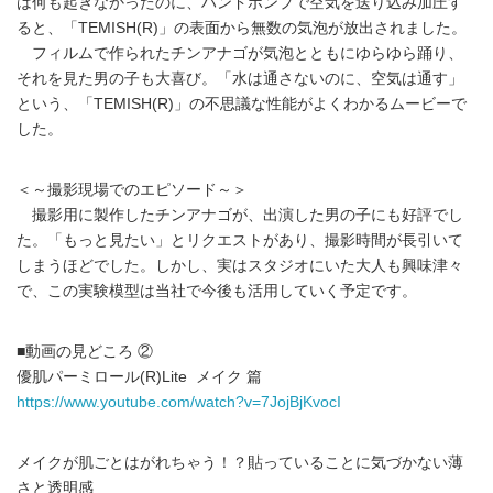
は何も起きなかったのに、ハンドポンプで空気を送り込み加圧す
ると、「TEMISH(R)」の表面から無数の気泡が放出されました。
フィルムで作られたチンアナゴが気泡とともにゆらゆら踊り、
それを見た男の子も大喜び。「水は通さないのに、空気は通す」
という、「TEMISH(R)」の不思議な性能がよくわかるムービーで
した。
＜～撮影現場でのエピソード～＞
撮影用に製作したチンアナゴが、出演した男の子にも好評でし
た。「もっと見たい」とリクエストがあり、撮影時間が長引いて
しまうほどでした。しかし、実はスタジオにいた大人も興味津々
で、この実験模型は当社で今後も活用していく予定です。
■動画の見どころ ②
優肌パーミロール(R)Lite メイク 篇
https://www.youtube.com/watch?v=7JojBjKvocI
メイクが肌ごとはがれちゃう！？貼っていることに気づかない薄
さと透明感