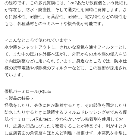
の総称です。この多孔質膜には、1㎝2あたり数億個という微細孔
が存在し、防水・防塵性、そして通気性を同時に発揮します。さ
らに撥水性、耐熱性、耐薬品性、耐候性、電気特性などの特性を
もち、各種基材とのラミネートや複合化が可能です。
＜こんなところで使われています＞
水や塵をシャットアウトし、きれいな空気を通すフィルターとし
て、また中の圧力を外部へ逃がし、外部からの水や塵の侵入を防
ぐ内圧調整などに用いられています。身近なところでは、防水仕
様の携帯電話や掃除機のフィルターなどに、この技術が採用され
ています。
優肌パーミロール(R)Lite
＜製品の特長＞
怪我をしたり、身体に何か装着するとき、その部位を固定したり
防水したりするときに活躍するフィルムドレッシング材である優
肌パーミロール(R)Liteは、やわらかいゲル粘着剤を使用してお
り、皮膚の凹凸にぴったり密着することが特長です。剥がすとき
に皮膚表面の角質層をほとんど剥離・損傷せず、水蒸気を非常に