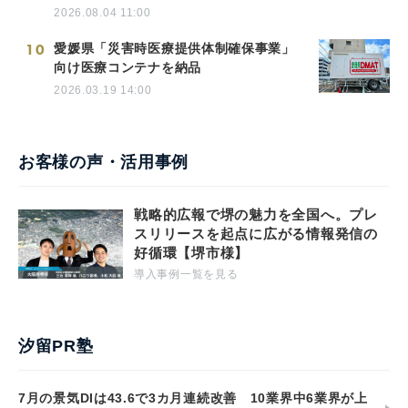
2026.08.04 11:00
10
愛媛県「災害時医療提供体制確保事業」
向け医療コンテナを納品
2026.03.19 14:00
お客様の声・活用事例
戦略的広報で堺の魅力を全国へ。プレ
スリリースを起点に広がる情報発信の
好循環【堺市様】
導入事例一覧を見る
汐留PR塾
7月の景気DIは43.6で3カ月連続改善 10業界中6業界が上