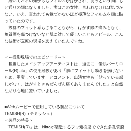
続いて左右の頬からもフィルムがはがされ、あっという間にも
と通りの顔になりました。実はこの女性、言われなければ気づか
ない、いえ、言われても気づかないほど極薄なフィルムを顔に貼
っていたのです。
抜群のフィット感もさることながら、はがす際の痛みもなく、
角質層を傷つけないなど肌に対して優しいこともアピール。こん
な技術が医療の現場を支えていたんですね。
＜～撮影現場でのエピソード～＞
担当したメイクアップアーティストは、過去に「優肌パーミロ
ール(R)Lite」の使用経験があり「肌にフィットし動きを妨げない
ため、重宝しています」とコメント。出演女性も「貼っている感
じがなく、はがすときもぜんぜん痛くありませんでした」と自然
な貼り心地に驚いていました。
■Webムービーで使用している製品について
TEMISH(R)（テミッシュ）
＜製品の特長＞
「TEMISH(R)」は、Nittoが製造するフッ素樹脂でできた多孔質膜